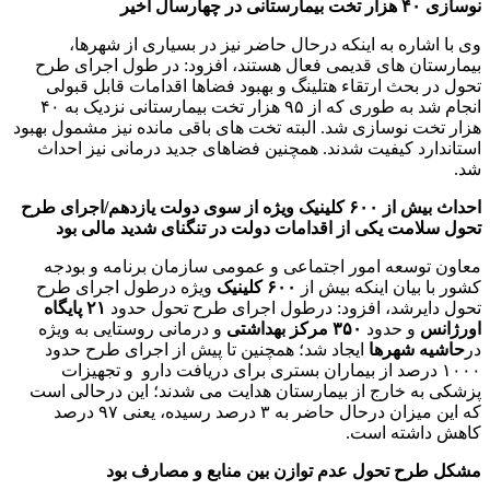
نوسازی ۴۰ هزار تخت بیمارستانی در چهارسال اخیر
وی با اشاره به اینکه درحال حاضر نیز در بسیاری از شهرها،
بیمارستان های قدیمی فعال هستند، افزود: در طول اجرای طرح
تحول در بحث ارتقاء هتلینگ و بهبود فضاها اقدامات قابل قبولی
انجام شد به طوری که از ۹۵ هزار تخت بیمارستانی نزدیک به ۴۰
هزار تخت نوسازی شد. البته تخت های باقی مانده نیز مشمول بهبود
استاندارد کیفیت شدند. همچنین فضاهای جدید درمانی نیز احداث
شد.
احداث بیش از ۶۰۰ کلینیک ویژه از سوی دولت یازدهم/اجرای طرح
تحول سلامت یکی از اقدامات دولت در تنگنای شدید مالی بود
معاون توسعه امور اجتماعی و عمومی سازمان برنامه و بودجه
کشور با بیان اینکه بیش از
۶۰۰ کلینیک
ویژه درطول اجرای طرح
تحول دایرشد، افزود: درطول اجرای طرح تحول حدود
۲۱ پایگاه
اورژانس
و حدود
۳۵۰ مرکز بهداشتی
و درمانی روستایی به ویژه
در
حاشیه شهرها
ایجاد شد؛ همچنین تا پیش از اجرای طرح حدود
۱۰۰۰ درصد از بیماران بستری برای دریافت دارو و تجهیزات
پزشکی به خارج از بیمارستان هدایت می شدند؛ این درحالی است
که این میزان درحال حاضر به ۳ درصد رسیده، یعنی ۹۷ درصد
کاهش داشته است.
مشکل طرح تحول عدم توازن بین منابع و مصارف بود