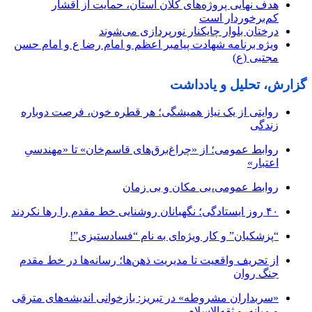
هدف نهایی پروژه‌های کلان استان، حمایت از اقشار
کم‌برخوردار است
درختان بلوار چایکنار نورپردازی می‌شوند
ویژه برنامه شهادت پیامبر اعظم و امام رضا ع و امام حسن
مجتبی (ع)
گزارش، تحلیل و یادداشت
روایتی از یک نیاز همیشگی؛ هر قطره خون، فرصت دوباره
زندگی
روابط عمومی؛ از «چراغ‌برق‌های قاسم‌خان» تا «مهندسیِ
اعتبار»
روابط عمومی،بی مکان و بی زمان
۴۰ روز ایستادگی؛ نگهبانان روشنایی خط مقدم را رها نکردند
“پزشکیان” و کار ویژه‌ای به نام “فسادستیزی”!
از تحریف واقعیت تا مدیریت ذهن‌ها؛ رسانه‌ها در خط مقدم
جنگ روان
«سربداران مشروطه» در تبریز: بازخوانی اندیشه‌های مترقی
و میانه‌رو ثقه‌الاسلام