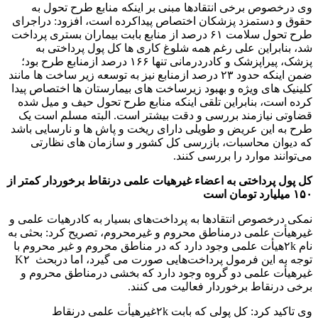
وی درخصوص برخی انتقادها مبنی بر اینکه منابع طرح تحول به
حقوق و دستمزد پزشکان اختصاص پیداکرده است، افزود: دراجرای
طرح تحول سلامت ۶۱ درصد از منابع بابت بیماران بستری پرداخت
شد، بنابراین علی رغم همه شلوغ کاری ها کل پول پرداختی به
پزشک، پیراپزشک و کادردرمانی تنها ۱۶۶ درصد ازمنابع طرح بود؛
ضمن اینکه حدود ۲۳ درصد ازمنابع نیز به توسعه زیر ساخت ها مانند
کلینیک های ویژه و بهبود زیرساخت های بیمارستان ها اختصاص پیدا
کرده است، بنابراین تلقی اینکه منابع طرح تحول حیف و میل شده
قضاوتی نیازمند بررسی و دقت بیشتر است. البته مسلم است یک
طرح به این عریض و طویلی دارای ریخت و پاش ها و نارسایی باشد
که دیوان محاسبات، بازرسی کل کشور و سازمان های نظارتی
می‌توانند موارد را بررسی کنند.
کل پول پرداختی به اعضاء غیرهیات علمی درنقاط برخوردار کمتر از
۱۵۰ میلیارد تومان است
نمکی درخصوص انتقادها به پرداخت‌های بسیار به کادرهیات علمی و
غیرهیأت علمی درمناطق محروم و غیرمحروم، تصریح کرد: بحثی به
نام
۲k
هیأت علمی وجود دارد که در مناطق محروم و غیر محروم با
توجه به این فرمول پرداخت‌هایی صورت می گیرد، اما دربحث ۲
K
غیرهیأت علمی دو گروه وجود دارد که بخشی درمناطق محروم و
برخی درنقاط برخوردار فعالیت می کنند.
وی تاکید کرد: کل پولی که بابت ۲kغیرهیأت علمی درنقاط