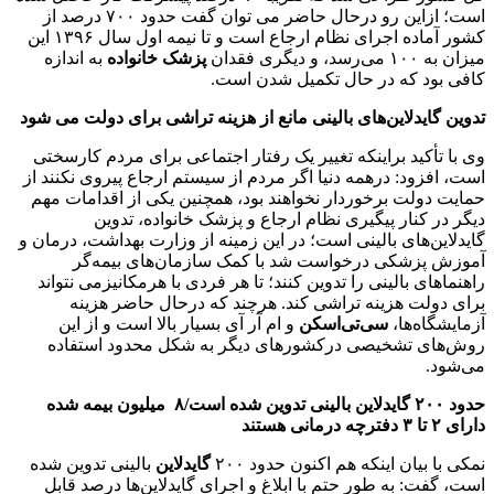
است؛ ازاین رو درحال حاضر می توان گفت حدود ۷۰۰ درصد از
کشور آماده اجرای نظام ارجاع است و تا نیمه اول سال ۱۳۹۶ این
میزان به ۱۰۰ می‌رسد، و دیگری فقدان
پزشک خانواده
به اندازه
کافی بود که در حال تکمیل شدن است.
تدوین گایدلاین‌های بالینی مانع از هزینه تراشی برای دولت می شود
وی با تأکید براینکه تغییر یک رفتار اجتماعی برای مردم کارسختی
است، افزود: درهمه دنیا اگر مردم از سیستم ارجاع پیروی نکنند از
حمایت دولت برخوردار نخواهند بود، همچنین یکی از اقدامات مهم
دیگر در کنار پیگیری نظام ارجاع و پزشک خانواده، تدوین
گایدلاین‌های بالینی است؛ در این زمینه از وزارت بهداشت، درمان و
آموزش پزشکی درخواست شد با کمک سازما‌ن‌های بیمه‌گر
راهنماهای بالینی را تدوین کنند؛ تا هر فردی با هرمکانیزمی نتواند
برای دولت هزینه تراشی کند. هرچند که درحال حاضر هزینه
آزمایشگا‌ه‌ها،
سی‌تی‌اسکن
و ام‌ آر آی بسیار بالا است و از این
روش‌های تشخیصی درکشورهای دیگر به شکل محدود استفاده
می‌شود.
حدود ۲۰۰ گایدلاین بالینی تدوین شده است/
۸ میلیون بیمه شده
دارای ۲ تا ۳ دفترچه درمانی هستند
نمکی با بیان اینکه هم اکنون حدود ۲۰۰
گایدلاین
بالینی تدوین شده
است، گفت: به طور حتم با ابلاغ و اجرای گایدلاین‌ها درصد قابل