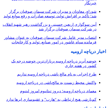
خبرنگار
شورای معاونان و مدیران شرکت سیمان صوفیان برگزار
شد؛ تأکید بر افزایش تولید، توسعه صادرات و رفع موانع تولید
آیین سوگواری اربعین حسینی و بزرگداشت رهبر شهید انقلاب
در شرکت سیمان صوفیان برگزار شد
انتصاب مدیر عامل شرکت سیمان صوفیان به عنوان مشاور
فرمانده سپاه عاشور در امور صنایع، تولید و کارخانجات
اخبار دریاچه ارومیه
حوضه آبریز دریاچه ارومیه پرباران‌ترین حوضه‌ درجه یک
کشور در هفته جاری
طرح اجرایی به نام مالچ پاشی دریاچه ارومیه نداریم
واکنش محیط زیست به مالچ‌پاشی در دریاچه ارومیه
معمای دریاچه ارومیه؛ دیروز تیتانیوم امروز لیتیوم
کم‌بارشی هیچ ارتباطی به “هارپ” و عقیم‌سازی ابرها ندارد