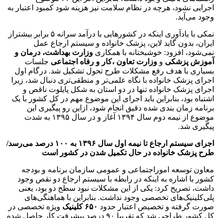
اجرایی نشود، هرچه در نظام سلامت نیز هزینه شود کمبود اعتبار به
وجود می‌آید.
نمکی با یادآوری اینکه در کشورهایی با درآمد سرانه ۵ برابر بیشتراز
ایران، بدون گاید لاین، پزشک خانواده و سیستم ارجاع عمل
نمی‌شود، افزود: خوشبختانه با همکاری
وزارت بهداشت، درمان و
آموزش پزشکی
و
وزارت تعاون ،کار و رفاه اجتماعی
جلسات
بسیاری با هدف رفع مشکلات طرح تحول تشکیل شد. درگام اول
اجرای پزشک خانواده با نگاه علمی‌تر و منطقی‌تری دنبال شد، زیرا
اجرای پزشک خانواده تنها در دو استان به شکل پایلوت ناقص و
اشتباه بود، بنابراین باید اجرای این موضوع مهم در کل کشور با یک
برنامه زمان بندی شده دقیق انجام شود، ازاین رو پیگیری این
موضوع از نیمه دوم سال ۱۳۹۴ آغاز و در سال ۱۳۹۵ به شدت
پیگیری شد.
اجرای سیستم ارجاع تا نیمه اول سال ۱۳۹۶ به ۱۰۰ درصد می‌رسد/
طرح پزشک خانواده در حال تکمیل شدن در کشور است
معاون توسعه اموراجتماعی و عمومی سازمان برنامه و بودجه
کشور با اشاره به اینکه در رابطه با سیستم ارجاع دو نقص وجود
داشت، تصریح کرد: یکی از این مشکلات نبود سطح دو بود، یعنی
پلی‌کلینیک‌های تخصصی وجود نداشت. بنابراین با هماهنگی‌های
صورت گرفته و تخصیص اعتبار حدود
۶۵۰ کلینیک
ویژه تخصصی در
کل کشور طراحی شد که تقریبا ۹۰ درصد پیشرفت کار حاصل شده