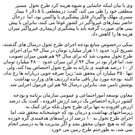
وی با بیان اینکه جانمایی و شیوه هزینه کرد طرح تحول مسیر
منطقی خود را طی می کند، گفت: درمقطعی با ۵ دلار ۶ بیمار
مسری مهلک واگیردار قابل پیشگیری با واکسن بود، اما درحال
حاضر بیمارهای غیرواگیر در کشور غوغا می کنند، بنابراین با پیش
بینی های صورت گرفته باید با پیشگیری ازبیماری غیرواگیر میزان
هزینه ها را کاهش داد.
نمکی درخصوص منابع بودجه اجرای طرح تحول درسال های گذشته،
تصریح کرد: حدود ۱۱ هزار میلیارد تومان در سال ۹۳ برای اجرای
طرح تحول مصوب شد که برای سال ۹۴ هم همین میزان تصویب
شد، اما قرار بود در سال ۹۴ از این میزان حدود ۴۸۰۰ میلیارد تومان
از ۱۰ درصد هدفمند ی یارانه به طرح تحول اختصاص پیدا کند، ولی
تنها ۳۵۰ میلیارد آن محقق شد؛ زیرا صرفه جویی دریارانه ها رخ نداد،
البته بودجه مورد نیاز باقی مانده ازردیف های وزارت بهداشت
پوشش تامین شد، بنابراین درسال ۹۵ هم این فرمول اجرایی شد.
معاون توسعه اموراجتماعی و عمومی سازمان برنامه و بودجه
کشور درباره اختصاص یک درصد ارزش افزوده ، گفت: یک درصد
ارزش افزوده نه تنها برای طرح تحول بلکه برای کمک به
زیرساختهای بهداشت و درمان بود که خوشبختانه محقق شد، اما
اجرای طرح تحول به ۱۰ درصد از درآمدهای هدفمندی گره خورده
بود که به هیچ عنوان محقق نشد و اگر مدیریت ها به درستی انجام
نمی شد، به طورحتم طرح زمین می خورد.