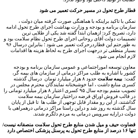
قطار طرح تحول در مسیر حرکت تعمیر می شود
نمکی با تاکید براینکه با هماهنگی صورت گرفته میان دولت ،
سازمان برنامه و بودجه و وزارت بهداشت اجرای طرح تحول ادامه
دارد، تصریح کرد: ازهمان ابتدا گفته شد یکی از طلایی ترین
تصمیمات دولت آقای روحانی اجرای طرح تحول نظام سلامت بود و
به طورحتم این قطاردرحرکت تعمیر می شود ؛ بنابراین درسال ۹۶
بسیار منطقی تر درجهت اجرای طرح به لحاظ هزینه ها اقدامات
لازم انجام می شود.
معاون توسعه اموراجتماعی و عمومی سازمان برنامه و بودجه
کشور با اشاره به طلب مراکز درمانی از سازمان های بیمه گر،
گفت:
بیمه سلامت
حدود ۸ هزار میلیارد تومان درسال گذشته
کسری منابع داشت ، اما خوشبختانه نمایندگان محترم مجلس در
تصویب متمم بودجه سال ۹۵ کسری اعتبار ۸ هزار میلیارد تومانی را
در قالب فروش اوراق قرضه دراختیار سازمان بیمه سلامت
گذاشتند، از این رو مقدار قابل توجهی از طلب ها تا قبل از پایان
سال گذشته به روز شد و دراین راستا مراکز درمانی درهمراهی با
دولت درارایه سرویس درمانی به مردم دلگرم شدند.
قضاوت حیف و میل شدن منابع طرح تحول سلامت منصفانه نیست/
تنها ۱۶ درصد از منابع طرح تحول به پرسنل پزشکی اختصاص دارد