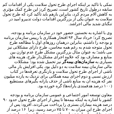
نمکی با تاکید بر اینکه اجرای طرح تحول سلامت یکی از اقدامات کم
سابقه درطول تاریخ کشور است، تصریح کرد: این طرح کمک مؤثری
به کاهش آلام مردم کرد، بنابراین بازهم باید تأکید کرد که طرح تحول
سلامت به عنوان یکی از بزرگترین اقدامات دولت تدبیرو امید در
تنگنای شدید مالی اجراشد.
وی با اشاره به نخستین حضور خود در سازمان برنامه و بودجه،
تصریح کرد؛ خرداد سال ۹۴ افتخار همکاری با رییس سازمان برنامه
و بودجه را داشتم، بنابراین درهمان روزهای اول با مطالعه طرح
تحول متوجه شدم به رغم همه محاسن، طرح دارای مشکلاتی نیز
می باشد؛ به عنوان مثال بزرگترین مشکل طرح عدم توازن بین
منابع و مصارف بود که علاوه اجرای مشکل‌دار طرح، هزینه های
بسیاری به
سازمان‌های بیمه‌گر
نیز تحمیل شده بود؛ مشکلات
مالی سازمان بیمه سلامت به دو دلیل بود. یکی افزایش بار مالی
ناشی از اجرای طرح تحول سلامت و بازنگری تعرفه‌ها در کتاب
ارزش نسبی و دوم اجرای بیمه همگانی برای نزدیک به یازده میلیون
نفر که هزینه آن به منابع ناشی از حذف یارانه‌ بگیرهای مستطیع
(۱۰۰ درصد هدفمندی یارانه‌ها) گره خورده بود.
معاون توسعه امور اجتماعی و عمومی سازمان برنامه و بودجه
کشور با اشاره به اینکه بیمه‌ها تا پیش از اجرای طرح تحول حدود ۹۰
درصد هزینه بیماران بستری را پرداخت می‌کردند، افزود: پس از
اجرای طرح این میزان به ۷۰ تا ۷۵ درصد رسید، زیرا ۱۶ درصد از