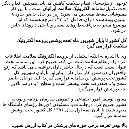
توجهی از هزینه‌های نظام سلامت کاهش می‌یابد، همچنین اقدام دیگر
بحث تکمیل
سامانه الکترونیک سلامت ایرانیان
است و با این کار
همپوشانی بیمه‌ها مشخص می شود؛ زیرا در حال حاضر حدود ۸
میلیون بیمه شده دارای حداقل ۲ تا ۳۳ دفترچه هستند که این
موضوع منجر به دریافت داروهای بسیار و یا حتی داروهای خاص
می‌شود.
کل کشور تا پایان شهریور ماه تحت پوشش پرونده الکترونیک
سلامت قرار می گیرد
وی با اشاره به اینکه استفاده از پرونده
الکترونیک سلامت
اطلاعات
افراد را درنظام سلامت ثبت می کند، تصریح کرد: این سامانه تحت
عنوان سیب است که درحال حاضر دارای نواقصی می باشد که رفع
نواقص آن دردستور کار قرار دارد، بنابراین تا پایان شهریور کل
کشور تحت پوشش این سامانه قرارمی گیرند؛ البته درحال حاضر
سطح یک، صددرصد تحت پوشش است و سطح ۲ با درصد بالایی
تحت پوشش قرار می‌گیرد.
معاون توسعه امور اجتماعی و عمومی سازمان برنامه و بودجه
کشور تصریح کرد: درجلسات با مسئولان ذی‌ربط رؤسای دانشگاه ها
متعهد شدند تا پایان نیمه اول سال ۱۳۹۶ کل کشور تحت پوشش
سامانه قرار گیرد.
بالا بودن تعرفه برخی حوزه های پزشکی در کتاب ارزش نسبی،