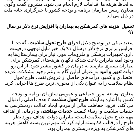
به لحاظ هزینه ها اقدامات لازم انجام می شود. مشروح گفت وگوی
معاون رییس سازمان برنامه و بودجه کشور با خبرگزاری خانه ملت
در ذیل می آید.
تحمیل هزینه های کمرشکن به بیماران با افزایش نرخ دلار در سال
۹۱
سعید نمکی در توضیح دلایل اجرای
طرح تحول سلامت
، گفت: با
افزایش برابری نرخ دلار درسال ۹۱ یک خیز قابل توجهی درقیمت
دارو، تجهیزات پزشکی و ملزومات مورد نیاز برای بیمارستان‌ها به
وجود آمد، بنابراین باعث شدکه ناگهان هزینه‌های کمرشکن برای
بیماران بستری نیازمند به درمان در کشور بیشتر شود. از این رو
دولت
تدبیر و امید
به عنوان اولین گام به رغم وجود مشکلات عدیده
اقتصادی و کمبود درآمدهای حاصل از فروش نفت، طرح تحول
نظام سلامت را به عنوان یکی از محوری ترین طرح ها اجرایی کرد.
معاون توسعه امور اجتماعی و عمومی سازمان برنامه و بودجه
کشور با اشاره به اینکه
طرح تحول سلامت
۳ هدف اصلی را دنبال
می کند، افزود: حفاظت مالی از مردم، ایجاد عدالت دردسترسی به
خدمات سلامت و ارتقاء کیفیت
خدمات بهداشتی
و درمانی از اهداف
مهم طرح تحول سلامت است، بنابراین دولت اهداف مورد نظر
طرح را درقالب ۸۸ بسته ارایه کرد که مهم ترین بسته کاهش هزینه
های کمرشکن به ویژه دربستری بیماران بود.