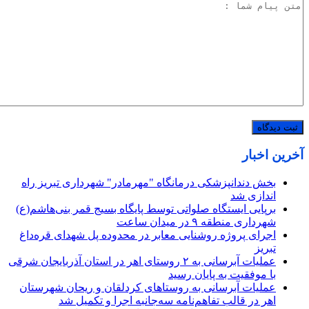
آخرین اخبار
بخش دندانپزشکی درمانگاه "مهرمادر" شهرداری تبریز راه
اندازی شد
برپایی ایستگاه صلواتی توسط پایگاه بسیج قمر بنی‌هاشم(ع)
شهرداری منطقه ۹ در میدان ساعت
اجرای پروژه روشنایی معابر در محدوده پل شهدای قره‌داغ
تبریز
عملیات آبرسانی به ۲ روستای اهر در استان آذربایجان شرقی
با موفقیت به پایان رسید
عملیات آبرسانی به روستاهای کردلقان و ریحان شهرستان
اهر در قالب تفاهم‌نامه سه‌جانبه اجرا و تکمیل شد