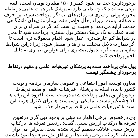
برخوردارپرداخت می‌شود کمتراز ۱۵۰ میلیارد تومان است، البته
برخی معتقدند که چه دلیلی دارد به پزشک غیر هیأت علمی در نقطه
محروم پولی از سوی سازمان های بیمه‌گر پرداخت شود، این حرف
منصفانه نیست، زیرا درحال حاضر فقط بیمارستان‌های دانشگاهی
خدمت ارایه می دهد؛ واقعیت آن است که اگر در سراوان برای
انجام عملی به یک پزشک بیشتر پول بیشتری پرداخت شود تا بیمار
در شرایط کم عارضه‌تری عمل شود. اقدام معقولانه تری است تا
اگر بیمار به دلایل مختلف به زاهدان منتقل شود؛ زیرا دراین شرایط
سازمان بیمه گر باید پول بیشتری برای عوارض بیماری به دلیل
تأخیر پرداخت کنند.
پول های پرداخت شده به پزشکان غیرهیات علمی و مقیم درنقاط
برخوردار چشمگیر نیست
معاون توسعه امور اجتماعی و عمومی سازمان برنامه و بودجه
کشور با بیان اینکه به پزشکان غیرهیات علمی و مقیم درنقاط
برخوردار پول هایی پرداخت شده درست است، افزود: این رقم ها
بالا چشمگیر نیست، اما یکی از سیاست ها برای کنترل هزینه این
است ۲kغیرهیات علمی درنقاط برخوردار حذف شود.
وی درخصوص برخی اظهارات مبنی بر وجود لابی گری درتعیین
تعرفه ها درکتاب ارزش نسبی، گفت: درتعیین تعرفه ها درکتاب
ارزش نسبی عادلانه تصمیم گیری نشده است، بنابراین می توان
استنباط کرد که برخی رشته ها برای افزایش تعرفه ها نفوذ داشتند،