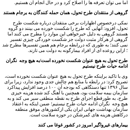
اما می توان تعرفه ها را اصلاح کرد و در حال انجام آن هستیم.
گروهی از منتقدان طرح تحول، همان حمله کنندگان به برجام هستند
نمکی درخصوص اظهارات برخی منتقدان درباره شکست طرح
تحول، افزود: آنهایی که طرح را شکست خورده می بینند دو گروه
هستند گروهی به دلیل خیرخواهی این موارد را مطرح می کنند اما
گروهی از هرکار مثبت دولت جز شکست خوردگی چیزی تفسیر
نمی کنند؛ به طوری که دررابطه برجام هم همین تفسیرها مطرح شد
؛ ازاین روعده ای از افراد بیمارگونه به دولت می تازند.
طرح تحول به هیچ عنوان شکست نخورده است/به هیچ وجه نگران
ادامه حیات طرح نیستیم
وی با تاکید براینکه طرح تحول به هیچ عنوان شکست نخورده است،
تصریح کرد: در رابطه با منابع هم چالش جدی وجود ندارد، زیرا برای
سال ۱۳۹۶ تنها دستگاهی که بودجه آن ۱۰۰ درصد افزایش پیداکرد
سازمان بیمه سلامت بود، همچنین با آهنگ کند شده هزینه خیزی
طرح، به طورقطع اجرای طرح به نقطه منطقی سیر می کند و به
هیچ وجه نگران ادامه حیات طرح نیستیم؛ ضمن اینکه به اعتقاد
سازمان بهداشت جهانی ایران یکی ازکشورهای موفق منطقه
درکاهش هزینه های کمرشکن در حوزه سلامت است.
بیمارهای غیرواگیر امروز در کشور غوغا می کنند