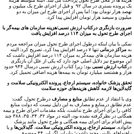
هزینه ها از محل طرح تحول پرداخت می شد. البته متوسط هزینه
یک پرونده بستری در سال ۹۲ و قبل از اجرای طرح یک میلیون و
نهصد هزار تومان بود؛ اما پس از اجرای طرح این میزان به دو
میلیون و سیصد هزار تومان افزایش پیدا کرد.
ضرورت بازنگری درکتاب ارزش نسبی/
هزینه سازمان های بیمه‌گر با
اجرای طرح تحول به میزان ۱۱۴ درصد افزایش یافت
نمکی با بیان اینکه درطول اجرای طرح تحول میزان مراجعه مردم
به
مراکز درمانی
تنها ۷ درصد افزایش پیدا کرد، تصریح کرد: البته
هزینه سازمان های بیمه‌گر به میزان ۱۱۴ درصد افزایش داشت که
این موضوع نیز دلایل اصلی خود دارد که یکی از علل آن بازنگری
در
کتاب ارزش نسبی
بود؛ زیرا کتاب ارزش نسبی درسال ۹۴۴ حدود
هزار و هشتصد میلیارد تومان به بیمه‌ها هزینه اضافی تحمیل کرد.
تحقق پزشک خانواده،
سیستم ارجاع،
پرونده الکترونیکی سلامت
و
گایدلاین‌ها لازمه کاهش هزینه‌های حوزه سلامت
وی با انتقاد از عدم تطابق
منابع و مصارف
درطرح تحول، گفت:
عدم تطابق درمنابع و مصارف به این دلیل نیست که دولت منابع
کافی را برای اجرای طرح نداشت، بلکه مقدمات اجرای طرح و بیمه
همگانی در نظرگرفته نشده بود، البته در مواد ۳۲، ۳۴، ۳۵، ۳۸۸ چند
پیش اقدام برای اجرای بیمه همگانی و طرح تحول مانند پزشک
خانواده،
سیستم ارجاع،
پرونده الکترونیکی سلامت
،
گایدلاین‌ها
و یا
راهنماهای بالینی وجود داشت؛ بنابراین اگر این ۴۴ موضوع