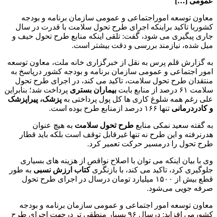
عمومی […]
معاون توسعه اموراجتماعی و عمومی سازمان برنامه و بودجه
کشوربا تاکید براینکه اجرای طرح تحول سلامت با قدرت در سال
جاری پیگیری می شود، گفت: تلقی اینکه منابع طرح تحول حیف و
میل شده، نیازمند بررسی و دقت بیشتر است.
به گزارش قلم پرس به نقل از خبرگزاری خانه ملت، معاون توسعه
امور اجتماعی و عمومی سازمان برنامه و بودجه کشور درپاسخ به
منتقدان طرح تحول سلامت، تاکید می کند، در اجرای طرح تحول
سلامت ۶۱ درصد از منابع بابت
بیماران بستری
پرداخت شد؛ بنابراین
علی رغم همه شلوغ کاری ها کل پول پرداختی به
پزشک، پیراپزشک
و کادردرمانی
تنها ۱۶۶ درصد ازمنابع طرح بوده است.
به گفته سعید نمکی منابع
طرح تحول سلامت
به هیچ عنوان
هدرنرفته و این طرح نه تنها غیرقابل توقف است بلکه باید قطار
طرح تحول را درمسیر حرکت تعمیر کرد.
وی با بیان اینکه می توان با اصلاح نواقص از هزینه های بسیاری
جلوگیری کرد، تاکید می کند، با بازنگری
کتاب ارزش نسبی
به طور
قطع بیش از ۱۵۰۰ میلیارد تومان درسال در اجرای طرح تحول
صرفه جویی می‌شود.
معاون توسعه امور اجتماعی و عمومی سازمان برنامه و بودجه
کشورمی افزاید: درسال ۹۶ بسیار منطقی تر درجهت اجرای طرح