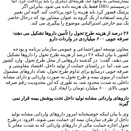
بیمارستانی به وجود آید، هزینه‌ای دیگری را باید پرداخت کرد. اما
درسیستم
DRG
فقط یک هزینه داده می شود. بنابراین اگر
پزشک قصور کرد باید هزینه را خود پرداخت کند. البته این تغییر
نیازمند استفاده از یک گروه به عنوان مشاور بود که درحال حاضر
یک تیم خارجی استرالیایی موضوع را پیگیری می کند.
۲۶ درصد از هزینه طرح تحول را تأمین داروها تشکیل می دهند/
صرفه جویی ۶۰۰ میلیاردی در واردات دارو
معاون توسعه اموراجتماعی و عمومی سازمان برنامه و بودجه
کشور با بیان اینکه ۲۶ درصد از هزینه طرح تحول را داروها تشکیل
می دهند، گفت: در گذشته داروهایی از محل طرح تحول وارد کشور
می شد، اما در راستای حمایت از تولید داخل، اقتصاد مقاومتی و
صرفه جویی درمنابع برای تداوم طرح تحول، تعداد داروهای مشمول
حمایت از سوی بیمه و طرح تحول به صورت وارداتی و دارای مشابه
داخلی به شدت محدود شد، به طوری که این محدودیت رقم صرفه
جویی بالای ۶۰۰ میلیارد تومان را ایجاد کرد.
داروهای وارداتی مشابه تولید داخل تحت پوشش بیمه قرار نمی
گیرند
وی با بیان اینکه خوشبختانه امروز داروهای وارداتی مشابه تولید
داخل از طرف سازمان بیمه ای حمایت نمی شوند، افزود: درطرح
تحول اجازه حمایت مالی از داروهای وارداتی که به شدت مغایر با
حمایت از تولید داخلی بود وجود ندارد.