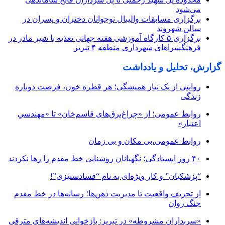
می‌شود
برگزاری مسابقات والیبال نوجوانان دختران و پسران در
سالن شهروند
برگزاری ۵ کارگاه آموزشی هفته جهانی تغذیه با شیر مادر در
فرهنگسراهای شهرداری منطقه ۴ تبریز
گزارش، تحلیل و یادداشت
روایتی از یک نیاز همیشگی؛ هر قطره خون، فرصت دوباره
زندگی
روابط عمومی؛ از «چراغ‌برق‌های قاسم‌خان» تا «مهندسیِ
اعتبار»
روابط عمومی،بی مکان و بی زمان
۴۰ روز ایستادگی؛ نگهبانان روشنایی خط مقدم را رها نکردند
“پزشکیان” و کار ویژه‌ای به نام “فسادستیزی”!
از تحریف واقعیت تا مدیریت ذهن‌ها؛ رسانه‌ها در خط مقدم
جنگ روان
«سربداران مشروطه» در تبریز: بازخوانی اندیشه‌های مترقی