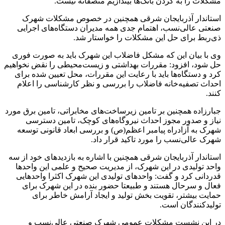
مشکلات را به گردن بانک‌ها بیندازیم منصفانه نیست.
استاندار آذربایجان شرقی همچنین در خصوص مشکلات شهرک
صنعتی عالی‌نسب، اهتمام جدی همه مدیران دستگاه‌های اجرایی
ذی‌ربط برای حل این مشکلات را خواستار شد.
وی با بیان این که مشکل فاضلاب این شهرک باید به صورت فوری
حل شود، افزود: مقررات بهداشتی و زیست‌محیطی را نقض نخواهیم
کرد و دستگاه‌ها باید با رعایت این مقررات، محل تعیین شده برای
احداث تصفیه‌خانه فاضلاب را بررسی و نظر کارشناسی را اعلام
کنند.
جبارزاده همچنین بر تامین زیرساخت‌های مخابراتی، تامین برق مورد
نیاز و صدور مجوز احداث نیروگاه‌های کوچک، تامین دسترسی
شهرک به آزادراه پیامبر اعظم(ص) و بررسی ابعاد قانونی توسعه
شهرک عالی‌نسب را مورد تاکید قرار داد.
استاندار آذربایجان شرقی همچنین با اشاره به بازدیدهای خود از سه
واحد تولیدی در این شهرک، از مدیریت صحیح و علمی این واحدها
قدردانی کرد و گفت: واحدهای تولیدی این شهرک اکثرا واحدهایی
فعال و سرحال هستند و طبیعتا حضور بنده در این شهرک برای
حمایت بیشتر، تقویت بخش تولید و ایجاد آرامش خاطر برای
تولیدکنندگان است.
در این نشست مشکلات عمومی شهرک صنعتی عالی‌نسب و