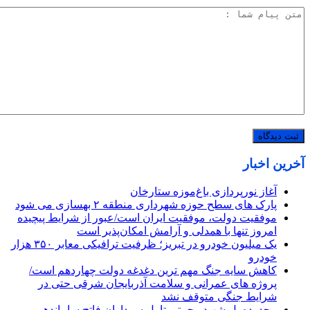
آخرین اخبار
آغاز نورپردازی باغ‌موزه ستارخان
پارک های سطح حوزه شهرداری منطقه ۲ بهسازی می شود
موفقیت دولت، موفقیت ایران است/عبور از شرایط پیچیده
امروز تنها با همدلی و آرامش امکان‌پذیر است
یک میلیون خودرو در تبریز؛ ظرفیت ترافیکی معابر ۳۵۰ هزار
خودرو
کاهش سایه جنگ مهم ‌ترین دغدغه دولت چهاردهم است/
پروژه ‌های عمرانی و سلامت آذربایجان شرقی حتی در
شرایط جنگی متوقف نشد
محدوده پل شهید رحمتی تا پل سرداران فاتح ساماندهی