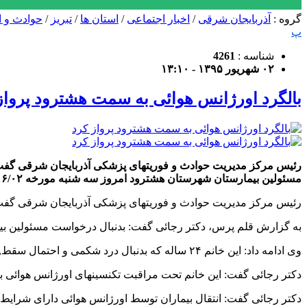
گروه :
آذربایجان شرقی
/
اخبار اجتماعی
/
استان ها
/
تبریز
/
حوادث و ا
پ
شناسه :
4261
۰۲ شهریور ۱۳۹۵ - ۱۳:۱۰
بالگرد اورژانس هوائی به سمت هشترود پرواز
مسئولین بیمارستان شهرستان هشترود امروز سه شنبه مورخه ۱۳۹۵/۰۶/۰۲ در ساعت ۱۰ , بالگرد اورژانس هوائی عازم بیمارستان هشترود شد. وی ادامه داد: این […]
رئیس مرکز مدیریت حوادث و فوریتهای پزشکی آذربایجان شرقی گفت: بالگرد اورژانس هوائی
به گزارش قلم پرس، دکتر رجائی گفت: بدنبال درخواست مسئولین بیمارستان شهرستان هشترود امروز سه شنبه مو
وی ادامه داد: این خانم ۲۴ ساله که بدنبال درد شکمی و احتمال سقط, نیاز به انتقال و درمان در بالاترین مرکز تخصصی و سریعترین زمان را داشت.
دکتر رجائی گفت: این خانم تحت مراقبت تکنسینهای اورژانس هوائی به 
دکتر رجائی گفت: انتقال بیماران توسط اورژانس هوائی دارای شرا