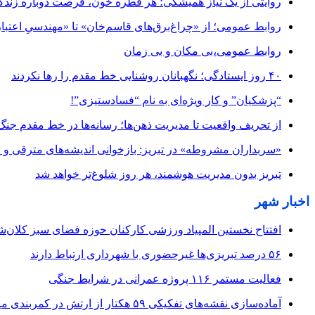
روایتی از یک نیاز همیشگی؛ هر قطره خون، فرصت دوباره زند
روابط عمومی؛ از «چراغ‌برق‌های قاسم‌خان» تا «مهندسیِ اعتبار
روابط عمومی،بی مکان و بی زمان
۴۰ روز ایستادگی؛ نگهبانان روشنایی خط مقدم را رها نکردند
“پزشکیان” و کار ویژه‌ای به نام “فسادستیزی”!
از تحریف واقعیت تا مدیریت ذهن‌ها؛ رسانه‌ها در خط مقدم جنگ
«سربداران مشروطه» در تبریز: بازخوانی اندیشه‌های مترقی و میا
تبریز بدون مدیریت هوشمند، هر روز شلوغ‌تر خواهد شد
اخبار شهر
افتتاح نخستین المپیاد ورزشی کارکنان حوزه فضای سبز کلان‌شه
۵۶ درصد تبریزی‌ها غیرحضوری با شهرداری ارتباط دارند
فعالیت مستمر ۱۱۶ پروژه عمرانی در شرایط جنگی
آماده‌سازی نقشه‌های تفکیکی ۵۹ هکتار از ارتش در کمربندی میانی