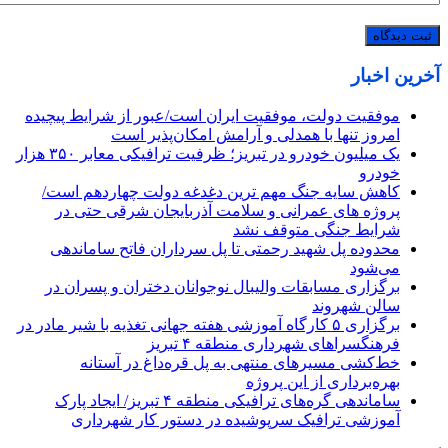
آخرین اخبار
موفقیت دولت، موفقیت ایران است/عبور از شرایط پیچیده
امروز تنها با همدلی و آرامش امکان‌پذیر است
یک میلیون خودرو در تبریز؛ ظرفیت ترافیکی معابر ۳۵۰ هزار
خودرو
کاهش سایه جنگ مهم ‌ترین دغدغه دولت چهاردهم است/
پروژه ‌های عمرانی و سلامت آذربایجان شرقی حتی در
شرایط جنگی متوقف نشد
محدوده پل شهید رحمتی تا پل سرداران فاتح ساماندهی
می‌شود
برگزاری مسابقات والیبال نوجوانان دختران و پسران در
سالن شهروند
برگزاری ۵ کارگاه آموزشی هفته جهانی تغذیه با شیر مادر در
فرهنگسراهای شهرداری منطقه ۴ تبریز
خط‌کشی مسیرهای منتهی به پل قره‌داغ در آستانه
بهره‌برداری از این پروژه
ساماندهی گره‌های ترافیکی منطقه ۴ تبریز/ ایجاد پارک
آموزشی ترافیک سرپوشیده در دستور کار شهرداری