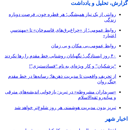
گزارش، تحلیل و یادداشت
روایتی از یک نیاز همیشگی؛ هر قطره خون، فرصت دوباره
زندگی
روابط عمومی؛ از «چراغ‌برق‌های قاسم‌خان» تا «مهندسیِ
اعتبار»
روابط عمومی،بی مکان و بی زمان
۴۰ روز ایستادگی؛ نگهبانان روشنایی خط مقدم را رها نکردند
“پزشکیان” و کار ویژه‌ای به نام “فسادستیزی”!
از تحریف واقعیت تا مدیریت ذهن‌ها؛ رسانه‌ها در خط مقدم
جنگ روان
«سربداران مشروطه» در تبریز: بازخوانی اندیشه‌های مترقی
و میانه‌رو ثقه‌الاسلام
تبریز بدون مدیریت هوشمند، هر روز شلوغ‌تر خواهد شد
اخبار شهر