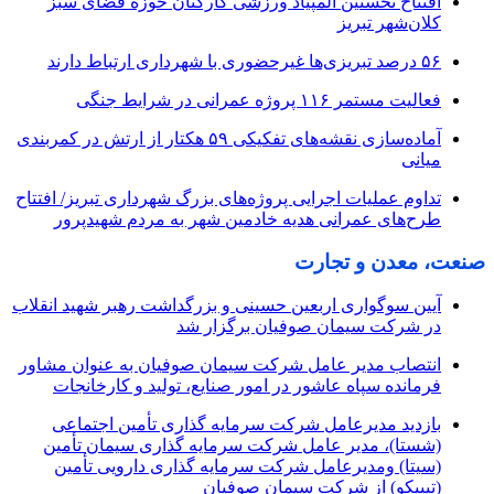
افتتاح نخستین المپیاد ورزشی کارکنان حوزه فضای سبز
کلان‌شهر تبریز
۵۶ درصد تبریزی‌ها غیرحضوری با شهرداری ارتباط دارند
فعالیت مستمر ۱۱۶ پروژه عمرانی در شرایط جنگی
آماده‌سازی نقشه‌های تفکیکی ۵۹ هکتار از ارتش در کمربندی
میانی
تداوم عملیات اجرایی پروژه‌های بزرگ شهرداری تبریز/ افتتاح
طرح‌های عمرانی هدیه خادمین شهر به مردم شهیدپرور
صنعت، معدن و تجارت
آیین سوگواری اربعین حسینی و بزرگداشت رهبر شهید انقلاب
در شرکت سیمان صوفیان برگزار شد
انتصاب مدیر عامل شرکت سیمان صوفیان به عنوان مشاور
فرمانده سپاه عاشور در امور صنایع، تولید و کارخانجات
بازدید مدیرعامل شرکت سرمایه گذاری تأمین اجتماعی
(شستا)، مدیر عامل شرکت سرمایه گذاری سیمان تأمین
(سیتا) ومدیرعامل شرکت سرمایه گذاری دارویی تأمین
(تیپیکو) از شرکت سیمان صوفیان