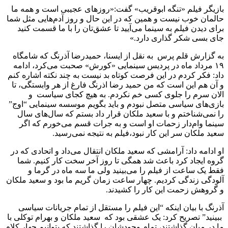
بازیگر فیلم «تنگه ابوقریب» گفت:«روزهای عجیبی است و همه ما
حالمان خوب نیست و همین که در این حال و روز آدم‌هایی مثل شما
برای دیدن فیلم به سینما می‌آیید تا عشق‌تان را با ما قسمت کنید
جای بسی شکر گذاری دارد.»
به گزارش قلم پرس به نقل از ایسنا، حمیدرضا آذرنگ که شامگاه
۱۹ مرداد ماه در پردیس سینمایی «کورش» صحبت می‌کرد، ادامه
داد: فکر کردم در این فرصت کوتاه بد نیست به چند نکته اشاره کنم
و آن هم این است که من حمید رضا اذرنگ فارغ از هر وابستگی، تا
الان سرم را جلوی کسی خم نکردم. به هیچ کجای سیاست و
بازی‌های سیاسی متصل نبودم و باید بگویم موسسه سینمایی “اوج”
را نمی‌شناختم و با سعید ملکان قرار داد بستم که سال‌های سال
سینما وام‌دار زحمات او است و به جرات قسم می‌خورم که اگر
سعید ملکان سر این کار نبود،فیلم به نتیجه نمی‌رسید.
او ادامه داد: آرامشی که سعید ملکان انتقال می‌داد و اتحادی که در
گروه ایجاد کرد باعث شد همگی تا روز آخر سخت کار کنیم. شما
فقط یک ساعت از فیلم را می‌بینید ولی ما سه ماه در گرما و
آلودگی زندگی کردیم. چهار ساعت زمان گریم ما بود و سعید ملکان
و گروهش زحمت این کار را کشیدند.
آذرنگ با بیان اینکه “این فیلم را مستقل از تمام جریانات سیاسی
ببینید” تصریح کرد: یک عشقی بود که سعید ملکان و بهرام توکلی با
ما در میان گذاشتند، تمام وجودشان را گذاشتند که بتوانیم چهار کلام