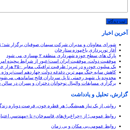
آخرین اخبار
شورای معاونان و مدیران شرکت سیمان صوفیان برگزار شد؛ تأکی
آغاز نورپردازی باغ‌موزه ستارخان
پارک های سطح حوزه شهرداری منطقه ۲ بهسازی می شود
موفقیت دولت، موفقیت ایران است/عبور از شرایط پیچیده امروز
یک میلیون خودرو در تبریز؛ ظرفیت ترافیکی معابر ۳۵۰ هزار خودرو
کاهش سایه جنگ مهم ‌ترین دغدغه دولت چهاردهم است/پروژه 
محدوده پل شهید رحمتی تا پل سرداران فاتح ساماندهی می‌شود
برگزاری مسابقات والیبال نوجوانان دختران و پسران در سالن 
گزارش، تحلیل و یادداشت
روایتی از یک نیاز همیشگی؛ هر قطره خون، فرصت دوباره زند
روابط عمومی؛ از «چراغ‌برق‌های قاسم‌خان» تا «مهندسیِ اعتبار
روابط عمومی،بی مکان و بی زمان