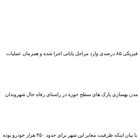
آغاز نورپردازی باغ‌موزه ستارخان شهردار منطقه ۴ تبریز از آغاز عملیات نورپردازی باغ‌موزه ستارخان خبر داد و گفت: این پروژه با پیشرفت فیزیکی ۸۵ درصدی وارد مراحل پایانی اجرا شده و همزمان عملیات
هی فضاهای سبز شهری، از به اجرا درآمدن بهسازی پارک های سطح حوزه در راستای رفاه حال شهروندان
یک میلیون خودرو در تبریز؛ ظرفیت ترافیکی معابر ۳۵۰ هزار خودرو مدیرعامل سازمان مدیریت و مهندسی شبکه حمل‌ونقل شهرداری تبریز با بیان اینکه ظرفیت معابر این شهر برای حدود ۳۵۰ هزار خودرو بوده