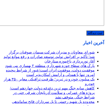
آخرین اخبار
شورای معاونان و مدیران شرکت سیمان صوفیان برگزار
شد؛ تأکید بر افزایش تولید، توسعه صادرات و رفع موانع تولید
آغاز نورپردازی باغ‌موزه ستارخان
پارک های سطح حوزه شهرداری منطقه ۲ بهسازی می شود
موفقیت دولت، موفقیت ایران است/عبور از شرایط پیچیده
امروز تنها با همدلی و آرامش امکان‌پذیر است
یک میلیون خودرو در تبریز؛ ظرفیت ترافیکی معابر ۳۵۰ هزار
خودرو
کاهش سایه جنگ مهم ‌ترین دغدغه دولت چهاردهم است/
پروژه ‌های عمرانی و سلامت آذربایجان شرقی حتی در
شرایط جنگی متوقف نشد
محدوده پل شهید رحمتی تا پل سرداران فاتح ساماندهی