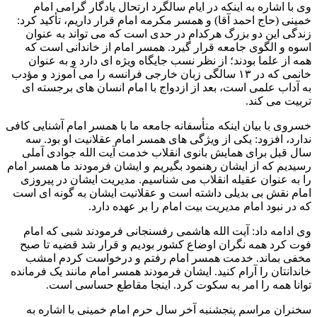
وی با اشاره به اینکه در ایام سالگرد ارتحال یادگار گرامی امام
خمینی (حاج احمد آقا) و همسر مکرمه امام قرار داریم، تأکید کرد:
زندگی این دو بزرگ هرکدام در حدی است که می تواند به عنوان
اسوه و الگوی جامعه قرار گیرد. همسر امام از خاندانی است که
همه از علما بودند؛ از نظر نسب جایگاه ویژه ای دارد و به عنوان
خانمی که در ۱۳ سالگی زبان خارجی فرانسه را می آموزد و مؤدب
به آداب علمی است، بعد از ازدواج با امام انسان های برجسته ای
تربیت می کند.
خسروی با بیان اینکه متأسفانه جامعه ما با همسر امام آشنایی کافی
ندارد، افزود: یکی از ویژگی های همسر امام عقلانیت او بود. سه
سال قبل برای همایش بانوی انقلاب خدمت آیت الله جوادی آملی
رسیدیم که از ایشان رهنمود بگیریم و ایشان فرمودند ما همسر امام
را به عنوان عقیله انقلاب می شناسیم. مدیریت ایشان در پیروزی
امام نقش بی بدیلی داشته است و عقلانیت ایشان به گونه ای است
که در نبود امام مدیریت بیت امام را بر عهده دارد.
وی ادامه داد: آیت الله هاشمی رفسنجانی فرمودند شبی که امام
فوت کرد همه نگران اوضاع کشور بودیم و قرار شد قضیه تا صبح
مخفی بماند. خدمت همسر امام رفتم و درخواست کردم امشب
خاندانتان را آرام کنید. ایشان فرمودند همسر امام مانند یک فرمانده
توانا همه را امر به سکوت کرد. اینجا مقاطع حساسی است.
سخنران مراسم پنجشنبه آخر سال حرم امام خمینی با اشاره به