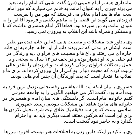
امانتداری همسر امام خمینی (س) گفت: شبی که امام را به تبعید
می برند چیزی را به عنوان امانت به خانم می سپارند که مهر امام
است. ماه ها بعد امام پیغام می فرستند که مهر من را بفرست.
فرزندان می گویند این قضیه را به ما هم نگفتی و فرمود آقا این را به
عنوان امانت به من سپرده بود. قطعا اگر امام همسری نداشت که با
او همفکر و همراه باشد این انقلاب به پیروزی نمی رسید.
وی یادآور شد: مشکلات و مصیبت هایی که این خانم دیده بی نظیر
است. ایشان در مدتی که قم بودند دائم از این خانه اجاره به آن خانه
اجاره ای می رفتند و داغ ها و مصیبت های فراوان دیه و زندگی در
قم خیلی برای او دشوار بوده و در نجف نیز ۱۳ سال به سختی و با
تحمل مشکلات فراوان زندگی کرده است و فرزندان را آنقدر عالی
تربیت کرده که محبت دنیا را به کلی از دل بیرون کرده اند. برای ما و
انقلاب ما افتخار است که پدید آورندگان آن چنین آدم هایی بودند.
خسروی با بیان اینکه آیت الله هاشمی رفسنجانی نزدیک ترین فرد به
بیت امام بود، گفت: اگر می خواهیم الگویی را به جامعه معرفی
کنیم خانواده امام است. اگر دلبستگی های میان امام و همسرش در
خانواده های ما بود شاهد این مشکلات نبودیم. زیبنده جمهوری
اسلامی نیست که هر سه دقیقه یک طلاق ثبت شود. تحمل نکردن ها
برای این است که هرکس معتقد است دیگری باید به او احترام
بگذارد و به خاطر نبود گذشت است.
وی با تأکید بر اینکه دامن زدن به اختلافات هنر نیست، افزود: مرزها