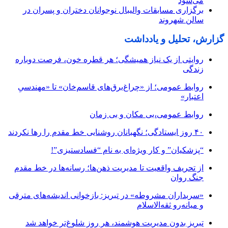
می‌شود
برگزاری مسابقات والیبال نوجوانان دختران و پسران در
سالن شهروند
گزارش، تحلیل و یادداشت
روایتی از یک نیاز همیشگی؛ هر قطره خون، فرصت دوباره
زندگی
روابط عمومی؛ از «چراغ‌برق‌های قاسم‌خان» تا «مهندسیِ
اعتبار»
روابط عمومی،بی مکان و بی زمان
۴۰ روز ایستادگی؛ نگهبانان روشنایی خط مقدم را رها نکردند
“پزشکیان” و کار ویژه‌ای به نام “فسادستیزی”!
از تحریف واقعیت تا مدیریت ذهن‌ها؛ رسانه‌ها در خط مقدم
جنگ روان
«سربداران مشروطه» در تبریز: بازخوانی اندیشه‌های مترقی
و میانه‌رو ثقه‌الاسلام
تبریز بدون مدیریت هوشمند، هر روز شلوغ‌تر خواهد شد