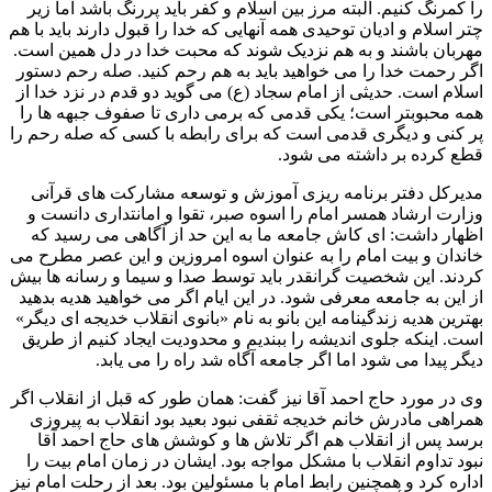
را کمرنگ کنیم. البته مرز بین اسلام و کفر باید پررنگ باشد اما زیر
چتر اسلام و ادیان توحیدی همه آنهایی که خدا را قبول دارند باید با هم
مهربان باشند و به هم نزدیک شوند که محبت خدا در دل همین است.
اگر رحمت خدا را می خواهید باید به هم رحم کنید. صله رحم دستور
اسلام است. حدیثی از امام سجاد (ع) می گوید دو قدم در نزد خدا از
همه محبوبتر است؛ یکی قدمی که برمی داری تا صفوف جبهه ها را
پر کنی و دیگری قدمی است که برای رابطه با کسی که صله رحم را
قطع کرده بر داشته می شود.
مدیرکل دفتر برنامه ریزی آموزش و توسعه مشارکت های قرآنی
وزارت ارشاد همسر امام را اسوه صبر، تقوا و امانتداری دانست و
اظهار داشت: ای کاش جامعه ما به این حد از آگاهی می رسید که
خاندان و بیت امام را به عنوان اسوه امروزین و این عصر مطرح می
کردند. این شخصیت گرانقدر باید توسط صدا و سیما و رسانه ها بیش
از این به جامعه معرفی شود. در این ایام اگر می خواهید هدیه بدهید
بهترین هدیه زندگینامه این بانو به نام «بانوی انقلاب خدیجه ای دیگر»
است. اینکه جلوی اندیشه را ببندیم و محدودیت ایجاد کنیم از طریق
دیگر پیدا می شود اما اگر جامعه آگاه شد راه را می یابد.
وی در مورد حاج احمد آقا نیز گفت: همان طور که قبل از انقلاب اگر
همراهی مادرش خانم خدیجه ثقفی نبود بعید بود انقلاب به پیروزی
برسد پس از انقلاب هم اگر تلاش ها و کوشش های حاج احمد آقا
نبود تداوم انقلاب با مشکل مواجه بود. ایشان در زمان امام بیت را
اداره کرد و همچنین رابط امام با مسئولین بود. بعد از رحلت امام نیز