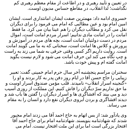
در تعیین و تأیید رهبری و در اطاعت از مقام معظم رهبری کم
نگذاشت؛ لذا انقلاب، در مقاطع حساس مدیون اوست.
خسروی ادامه داد: مهمترین صفت ایشان امانتداری است. ایشان
امین امام بود و عین مطالبی که امام می فرمود را برای دیگران
نقل می کرد و مطالب دیگران را هم عینا بیان می کرد. ما فقط
امانت را در امانت مادی ندانیم؛ اسرار مردم امانت است، اموال
مردم در دست دولتیان امانت است، بچه های مردم در آموزش و
پرورش و کلاس ها امانت است، سخنانی که به ما می گویند امانت
است. روایت داریم اگر کسی وقتی حرفی به شما می زند به راست
و چپ نگاه می کند این حرف امانت می شود و لازم نیست بگوید
امانت گفته ام و پیش خودت باشد.
سخنران مراسم پنجشنبه آخر سال حرم امام خمینی گفت: تعبیر
زیبایی را حاج حسن آقا در ایام روز دفن پدر به کار بردند و او را
«گنجینه اسرار انقلاب» نامیدند. قلب مؤمن صندوق اسرار اوست و
ما حق نداریم سرّ دیگران را فاش کنیم. این مملکت از روزی آسیب
دید و می بیند که افشاگری ها و اسرار دیگران را گفتن ها باب شد و
دیدند افشاگری و بردن آبروی دیگران نفع دارد و انسان را به مقام
می رساند.
وی یادآور شد: از بس اتهام به حاج احمد آقا می زدند امام مجبور
شدند که شهادتنامه بنویسند. شهادتنامه امام برای حاج احمد آقا
افتخار بزرگی است اما برای این ملت افتخار نیست. امام می