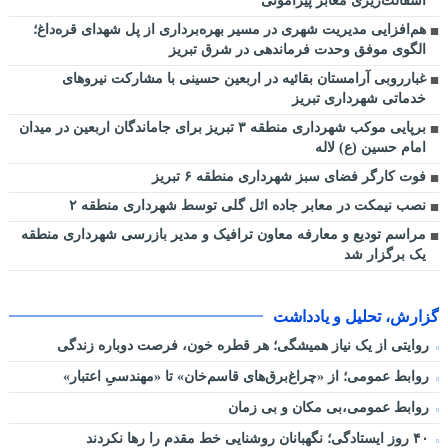
آسفالت‌ریزی معابر پیرامونی
هم‌افزایی مدیریت شهری در مسیر بهره‌برداری از پل شهدای قره‌داغ؛
الگوی موفق وحدت فرماندهی در شرق تبریز
غبارروبی آرامستان بقائیه در اربعین حسینی با مشارکت نیروهای
خدماتی شهرداری تبریز
برپایی موکب شهرداری منطقه ۳ تبریز برای جاماندگان اربعین در میدان
امام حسین (ع) لاله
فوت کارگر فضای سبز شهرداری منطقه ۶ تبریز
نصب نیمکت در معابر جاده ائل گلی توسط شهرداری منطقه ۲
مراسم تودیع و معارفه معاون ترافیک و مدیر بازرسی شهرداری منطقه
یک برگزار شد
گزارش، تحلیل و یادداشت
روایتی از یک نیاز همیشگی؛ هر قطره خون، فرصت دوباره زندگی
روابط عمومی؛ از «چراغ‌برق‌های قاسم‌خان» تا «مهندسیِ اعتبار»
روابط عمومی،بی مکان و بی زمان
۴۰ روز ایستادگی؛ نگهبانان روشنایی خط مقدم را رها نکردند