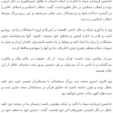
جانشین فرمانده سپاه با اشاره به اینکه داستان به ظاهر امپراطوری در حال غروب
بوده و انقلاب اسلامی در حال طلوع است، گفت: انقلاب اسلامی و اسلام، عالم را
در گستره عدالت،تقوا و مردم‌سالار دینی تجلی می‌بخشد و این پرتو بزرگ توسط
انقلاب اسلامی زده شد.
وی با یادآوری اینکه در حال حاضر اقتصاد در آمریکا و اروپا با مشکلات زیادی روبه‌رو
است و قادر به اداره کشور و مناطق خود نیستند، افزود: آنها می‌خواستند چنین
مشکلات را برای ما ایجاد کنند و تسلط بر ما داشته باشند ولی اقتدار ایران و عمل به
منویات مقام معظم رهبری چنین اجازه‌ای نداد و آنها را منهدم و ساقط کردند.
سردار سلامی بیان داشت: قرآن پرده از یک حقیقت در عالم ملک و ملکوت
می‌گشاید و با تاسی به آن می‌توان بر هر دشمنی پیروز شد، دشمنان غافل از این
نکات هستند.
وی افزود: امروز صحنه نبرد بزرگ مسلمانان با مستکبران تفسیر عینی حق علیه
باطل بوده و یقین داشته باشید که حقایق قرآن در مسلمانان متحد جاری شده و
سنت‌های الهی نجات بخش خواهند بود.
جانشین فرمانده سپاه با تاکید بر اینکه مطمئن باشید دشمنان ما در صحنه حق علیه
باطل در حال کشیدن نفس‌های آخر خود هستند، گفت: دشمن خود به ضعف خود در