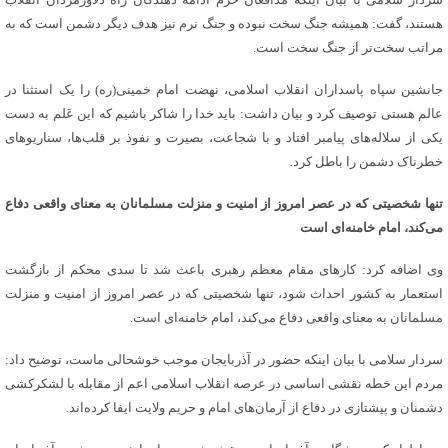
هستند، گفت: همیشه جنگ سخت نبوده و جنگ نرم نیز هدف دیگر دشمن است که به
مراتب سخت‌تر از جنگ سخت است.
جانشین سپاه پاسداران انقلاب اسلامی، نهضت امام خمینی(ره) را یک استثنا در
عالم هستی توصیف کرد و بیان داشت: باید خدا را شاکر باشیم که این عَلم به دست
یکی از سلاله‌های پیامبر افتاد و با شجاعت، بصیرت و نفوذ بر قلب‌ها، سناریوهای
خطرناک دشمن را باطل کرد.
تنها شخصیتی که در عصر امروز از امنیت و منزلت مسلمانان به معنای واقعی دفاع
می‌کند، امام خامنه‌ای است
وی اضافه کرد: کارهای مقام معظم رهبری باعث شد تا سدی محکم از بازگشت
استعمار به کشور احداث شود، تنها شخصیتی که در عصر امروز از امنیت و منزلت
مسلمانان به معنای واقعی دفاع می‌کند، امام خامنه‌ای است.
سردار سلامی با بیان اینکه حضور در آذربایجان موجب خوشحالی ماست، توضیح داد:
مردم این خطه نقشی اساسی در عرصه انقلاب اسلامی اعم از مقابله با لشکرکشی
دشمنان و پیشتازی در دفاع از آرمان‌های امام و حریم ولایت ایفا کرده‌اند.