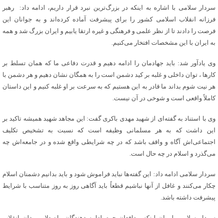
سردار سلامی با اشاره به اینکه در بزرگ‌ترین نبرد قرار داریم، ادامه داد: رهبر
فرزانه انقلاب اسلامی کشور را برای پیشرفت آماده کرده‌اند و به جوانان این
فرصت را دادند تا از نظر علمی و فرهنگی و غیره ارتقا یابیم و ایران بزرگ شد و همه
به ایران با این مشخصات افتخار می‌کنیم.
وی یادآور شد: باید جهادمان را ادامه دهیم و قدرت دفاعی ما که همان تسلط بر
کارها ، توان داخلی و غلبه بر کید دشمن است را به همگان نشان دهیم و هر دشمن با
هر نیت شوم بداند ما قادر به این هستیم که به سرعت بر او غلبه کنیم و این داستان
کاملاً واقعی است و شوخی در آن نیست.
وی با استناد به گفته‌ای از شهید مهدی باکری گفت: این مجاهد شهید همیشه تاکید بر
این داشت که به هر مسلمانی وظیفه است که نسبت به تشخیص تکلیف
اجتماعی‌اش آگاه و واقف باشد که در چه شرایطی واقع شده و در جامعه‌اش چه
می‌گذرد و اسلام در چه حال است.
سردار سلامی ادامه داد: این گفته‌ها نباید فراموش شود و باید بدانیم دشمنان اسلام
چکار می‌کنند و غافل از آنها نباشیم قطعاً باید آگاهی روز به روز متناسب با شرایط
پیشرفت داشته باشد.
سردار سلامی با بیان اینکه مدافعان حرم ادامه دهندگان راه دلاورمردان انقلاب