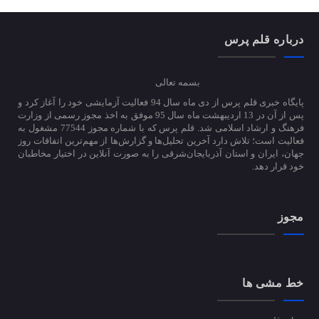
درباره قلم پرس
بسمه تعالی
پایگاه خبری قلم پرس از دی ماه سال 94 فعالیت آزمایشی خود را آغاز کرد و
پس از آن در 13 اردیبهشت ماه سال 95 موفق به اخذ مجوز رسمی از وزارت
فرهنگ و ارشاد اسلامی شد. قلم پرس که با شماره مجوز 77544 مشغول به
فعالیت است؛ تلاش دارد آخرین تحلیل‌ها و گزارش‌ها از مهم‌ترین اتفاقات روز
جهان، ایران و استان آذربایجان‌شرقی را به صورت آنلاین در اختیار مخاطبان
خود قرار دهد.
مجوز
خط مشی ها