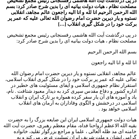
در پی درگذشت آیت الله هاشمی رفسنجانی رئیس مجمع تشخیص
مصلحت نظام ، هیات دولت بیانیه ای را بدین شرح صادر کرد: بسم
الله الرحمن الرحیم انا لله و انا الیه راجعون عالم مجاهد، انقلابی
نستوه و یار دیرین حضرت امام رضوان الله تعالی علیه که عمر پر
برکت خود را در شکل گیری انقلاب […]
در پی درگذشت آیت الله هاشمی رفسنجانی رئیس مجمع تشخیص
مصلحت نظام ، هیات دولت بیانیه ای را بدین شرح صادر کرد:
بسم الله الرحمن الرحیم
انا لله و انا الیه راجعون
عالم مجاهد، انقلابی نستوه و یار دیرین حضرت امام رضوان الله
تعالی علیه که عمر پر برکت خود را در شکل گیری انقلاب اسلامی،
استقرار نظام جمهوری اسلامی و ایفای مسئولیت های خطیر در
اداره کشور و دفاع مقدس سپری کرد به دیدار معبود شتافت . نام،
یاد و آموزه های آن یار سفر کرده همواره بر تارک ایران و انقلاب
اسلامی در درخشش و الگوی وفاداران به آرمان های انقلاب
اسلامی خواهد بود .
هیات دولت جمهوری اسلامی ایران این ضایعه بزرگ را به حضرت
بقیه الله الاعظم ارواحنا فداه، مقام معظم رهبری، حضرت آیت الله
خامنه ای مد ظله العالی ، علما و مراجع بزرگوار تقلید، خانواده
گرامی ایشان و ملت شریف ایران تسلیت عرض می کند و به