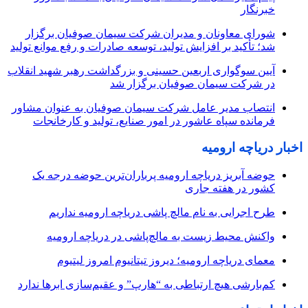
خبرنگار
شورای معاونان و مدیران شرکت سیمان صوفیان برگزار
شد؛ تأکید بر افزایش تولید، توسعه صادرات و رفع موانع تولید
آیین سوگواری اربعین حسینی و بزرگداشت رهبر شهید انقلاب
در شرکت سیمان صوفیان برگزار شد
انتصاب مدیر عامل شرکت سیمان صوفیان به عنوان مشاور
فرمانده سپاه عاشور در امور صنایع، تولید و کارخانجات
اخبار دریاچه ارومیه
حوضه آبریز دریاچه ارومیه پرباران‌ترین حوضه‌ درجه یک
کشور در هفته جاری
طرح اجرایی به نام مالچ پاشی دریاچه ارومیه نداریم
واکنش محیط زیست به مالچ‌پاشی در دریاچه ارومیه
معمای دریاچه ارومیه؛ دیروز تیتانیوم امروز لیتیوم
کم‌بارشی هیچ ارتباطی به “هارپ” و عقیم‌سازی ابرها ندارد