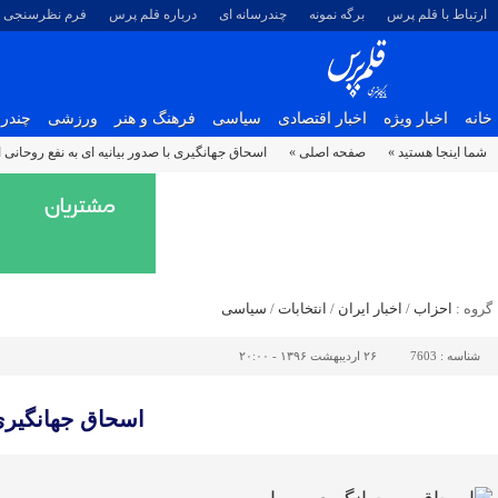
ارتباط با قلم پرس
برگه نمونه
چندرسانه ای
درباره قلم پرس
فرم نظرسنجی
خانه
اخبار ویژه
اخبار اقتصادی
سیاسی
فرهنگ و هنر
ورزشی
چندرس
شما اینجا هستید »
صفحه اصلی »
اسحاق جهانگیری با صدور بیانیه ای به نفع روحانی از
گروه :
احزاب
/
اخبار ایران
/
انتخابات
/
سیاسی
شناسه :
7603
۲۶ اردیبهشت ۱۳۹۶ - ۲۰:۰۰
اسحاق جهانگیری 