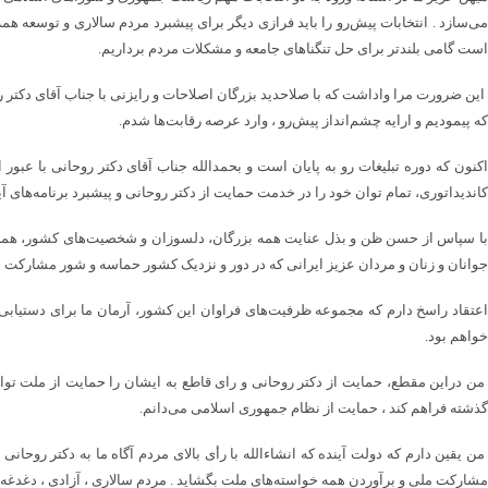
می‌سازد . ‌انتخابات پیش‌رو را باید فرازی دیگر برای پیشبرد مردم سالاری و توسعه هم
است گامی بلندتر برای حل تنگناهای جامعه و مشکلات مردم برداریم.
این ضرورت مرا واداشت که با صلاحدید بزرگان اصلاحات و رایزنی با جناب آقای دکتر 
که پیمودیم و ارایه چشم‌انداز پیش‌رو ، وارد عرصه رقابت‌ها شدم.
اکنون که دوره تبلیغات رو به پایان است و بحمدالله جناب آقای دکتر روحانی با عبور 
کاندیداتوری، تمام توان خود را در خدمت حمایت از دکتر روحانی و پیشبرد برنامه‌های آی
با سپاس از حسن ظن و بذل عنایت همه بزرگان، دلسوزان و شخصیت‌های کشور، همه اصل
جوانان و زنان و مردان عزیز ایرانی که در دور و نزدیک کشور حماسه و شور مشارکت در
اعتقاد راسخ دارم که مجموعه ظرفیت‌های فراوان این کشور، آرمان ما برای دستیابی به
خواهم بود.
من دراین مقطع، حمایت از دکتر روحانی و رای قاطع به ایشان را حمایت از ملت توانمن
گذشته فراهم کند ، ‌حمایت از نظام جمهوری اسلامی می‌دانم.
من یقین دارم که دولت آینده که انشاءالله با رأی بالای مردم آگاه ما به دکتر روحا
مشارکت ملی و برآوردن همه خواسته‌های ملت بگشاید . مردم سالاری ، ‌آزادی ، ‌دغدغه