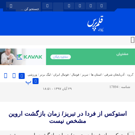
گروه :
آذربایجان شرقی
/
استان ها
/
تبریز
/
فوتبال
/
فوتبال ایران
/
لیگ برتر
/
ورزشی
پ
شناسه :
17894
۲۹ آبان ۱۳۹۷ - ۱۸:۵۱
استوکس از فردا در تبریز/ زمان بازگشت اروین
مشخص نیست