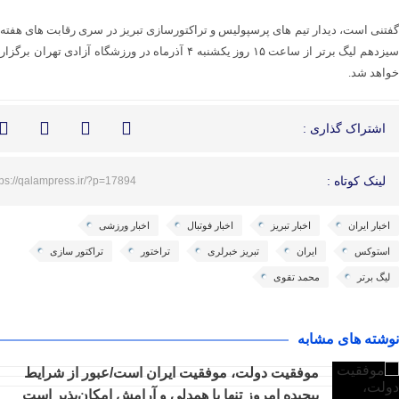
گفتنی است، دیدار تیم های پرسپولیس و تراکتورسازی تبریز در سری رقابت های هفته
سیزدهم لیگ برتر از ساعت ۱۵ روز یکشنبه ۴ آذرماه در ورزشگاه آزادی تهران برگزار
خواهد شد.
اشتراک گذاری :
لینک کوتاه :
tps://qalampress.ir/?p=17894
اخبار ایران
اخبار تبریز
اخبار فوتبال
اخبار ورزشی
استوکس
ایران
تبریز خبرلری
تراختور
تراکتور سازی
لیگ برتر
محمد تقوی
نوشته های مشابه
موفقیت دولت، موفقیت ایران است/عبور از شرایط
پیچیده امروز تنها با همدلی و آرامش امکان‌پذیر است