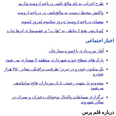
طرح اجرایی به نام مالچ پاشی دریاچه ارومیه نداریم
واکنش محیط زیست به مالچ‌پاشی در دریاچه ارومیه
معمای دریاچه ارومیه؛ دیروز تیتانیوم امروز لیتیوم
کم‌بارشی هیچ ارتباطی به “هارپ” و عقیم‌سازی ابرها ندارد
اخبار اجتماعی
آغاز نورپردازی باغ‌موزه ستارخان
پارک های سطح حوزه شهرداری منطقه ۲ بهسازی می شود
یک میلیون خودرو در تبریز؛ ظرفیت ترافیکی معابر ۳۵۰ هزار
خودرو
محدوده پل شهید رحمتی تا پل سرداران فاتح ساماندهی
می‌شود
برگزاری مسابقات والیبال نوجوانان دختران و پسران در
سالن شهروند
درباره قلم پرس