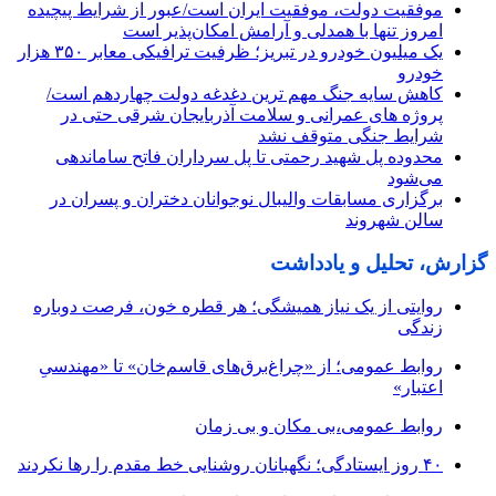
موفقیت دولت، موفقیت ایران است/عبور از شرایط پیچیده
امروز تنها با همدلی و آرامش امکان‌پذیر است
یک میلیون خودرو در تبریز؛ ظرفیت ترافیکی معابر ۳۵۰ هزار
خودرو
کاهش سایه جنگ مهم ‌ترین دغدغه دولت چهاردهم است/
پروژه ‌های عمرانی و سلامت آذربایجان شرقی حتی در
شرایط جنگی متوقف نشد
محدوده پل شهید رحمتی تا پل سرداران فاتح ساماندهی
می‌شود
برگزاری مسابقات والیبال نوجوانان دختران و پسران در
سالن شهروند
گزارش، تحلیل و یادداشت
روایتی از یک نیاز همیشگی؛ هر قطره خون، فرصت دوباره
زندگی
روابط عمومی؛ از «چراغ‌برق‌های قاسم‌خان» تا «مهندسیِ
اعتبار»
روابط عمومی،بی مکان و بی زمان
۴۰ روز ایستادگی؛ نگهبانان روشنایی خط مقدم را رها نکردند