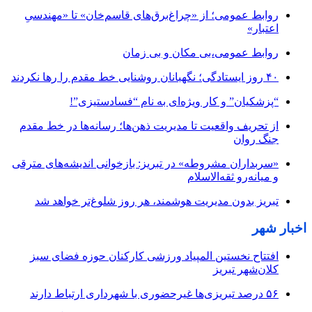
روابط عمومی؛ از «چراغ‌برق‌های قاسم‌خان» تا «مهندسیِ
اعتبار»
روابط عمومی،بی مکان و بی زمان
۴۰ روز ایستادگی؛ نگهبانان روشنایی خط مقدم را رها نکردند
“پزشکیان” و کار ویژه‌ای به نام “فسادستیزی”!
از تحریف واقعیت تا مدیریت ذهن‌ها؛ رسانه‌ها در خط مقدم
جنگ روان
«سربداران مشروطه» در تبریز: بازخوانی اندیشه‌های مترقی
و میانه‌رو ثقه‌الاسلام
تبریز بدون مدیریت هوشمند، هر روز شلوغ‌تر خواهد شد
اخبار شهر
افتتاح نخستین المپیاد ورزشی کارکنان حوزه فضای سبز
کلان‌شهر تبریز
۵۶ درصد تبریزی‌ها غیرحضوری با شهرداری ارتباط دارند