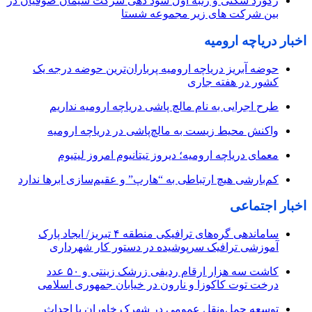
رکورد شکنی و رتبه اول سود دهی شرکت سیمان صوفیان در
بین شرکت های زیر مجموعه شستا
اخبار دریاچه ارومیه
حوضه آبریز دریاچه ارومیه پرباران‌ترین حوضه‌ درجه یک
کشور در هفته جاری
طرح اجرایی به نام مالچ پاشی دریاچه ارومیه نداریم
واکنش محیط زیست به مالچ‌پاشی در دریاچه ارومیه
معمای دریاچه ارومیه؛ دیروز تیتانیوم امروز لیتیوم
کم‌بارشی هیچ ارتباطی به “هارپ” و عقیم‌سازی ابرها ندارد
اخبار اجتماعی
ساماندهی گره‌های ترافیکی منطقه ۴ تبریز/ ایجاد پارک
آموزشی ترافیک سرپوشیده در دستور کار شهرداری
کاشت سه هزار ارقام ردیفی زرشک زینتی و ۵۰ عدد
درخت توت کاکوزا و نارون در خیابان جمهوری اسلامی
توسعه حمل‌ونقل عمومی در شهرک خاوران با احداث