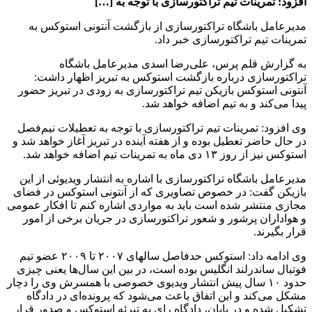
افزود: تمرینات تیم تراکتورسازی با توجه به […]
مدیرعامل باشگاه تراکتورسازی از بازگشت آنتونی استوکس به
تمرینات تیم تراکتورسازی خبر داد.
به گزارش قلم پرس، علی‌رضا اسدی مدیرعامل باشگاه
تراکتورسازی درباره بازگشت استوکس به تبریز اظهار داشت:
آنتونی استوکس بازیکن تیم تراکتورسازی به زودی در تبریز حضور
پیدا می‌کند و‌ به تیم اضافه خواهد شد.
وی افزود: تمرینات تیم تراکتورسازی با توجه به تعطیلات نیم‌فصل‌
در حال حاضر تعطیل بوده و از هفته آینده در تبریز آغاز خواهد شد و
استوکس نیز از روز ۱۳ دی ماه به تمرینات تیم اضافه خواهد شد.
مدیرعامل باشگاه تراکتورسازی با اشاره به انتشار ویدیوئی از این
بازیکن گفت: در خصوص تصاویری که از آنتونی استوکس در فضای
مجازی منتشر شده است باید به مواردی اشاره کنم تا افکار عمومی
و هواداران پرشور و شعور تراکتورسازی در جریان برخی از امور
قرار بگیرند.
وی ادامه داد: استوکس حدفاصل سالهای ۲۰۰۷ تا ۲۰۰۹ عضو تیم
فوتبال ساندرلند انگلیس بوده است، در بین این سال‌ها یعنی چیزی
حدود ۱۰ سال پیش انتشار ویدیوی خصوصی‌ با همسرش وی را دچار
مشکل می‌کند و این اتفاق باعث می‌شود که پرونده‌ای در دادگاه
تشکیل شده و در پایان، دادگاه رای به تبرئه استوکس و صدور قرار