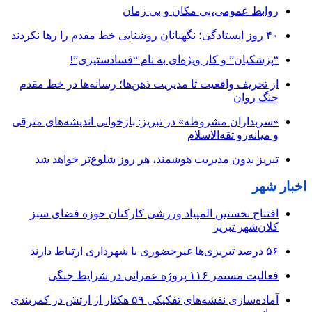
روابط عمومی،بی مکان و بی زمان
۴۰ روز ایستادگی؛ نگهبانان روشنایی خط مقدم را رها نکردند
“پزشکیان” و کار ویژه‌ای به نام “فسادستیزی”!
از تحریف واقعیت تا مدیریت ذهن‌ها؛ رسانه‌ها در خط مقدم
جنگ روان
«سربداران مشروطه» در تبریز: بازخوانی اندیشه‌های مترقی
و میانه‌رو ثقه‌الاسلام
تبریز بدون مدیریت هوشمند، هر روز شلوغ‌تر خواهد شد
اخبار شهر
افتتاح نخستین المپیاد ورزشی کارکنان حوزه فضای سبز
کلان‌شهر تبریز
۵۶ درصد تبریزی‌ها غیرحضوری با شهرداری ارتباط دارند
فعالیت مستمر ۱۱۶ پروژه عمرانی در شرایط جنگی
آماده‌سازی نقشه‌های تفکیکی ۵۹ هکتار از ارتش در کمربندی