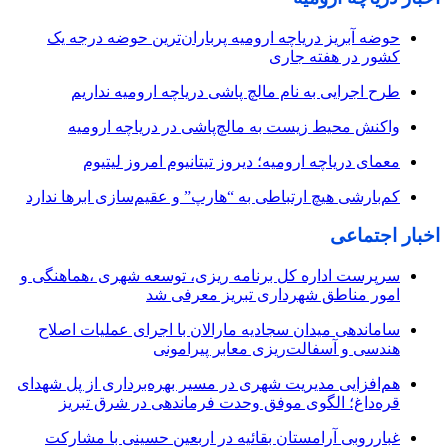
حوضه آبریز دریاچه ارومیه پرباران‌ترین حوضه‌ درجه یک
کشور در هفته جاری
طرح اجرایی به نام مالچ پاشی دریاچه ارومیه نداریم
واکنش محیط زیست به مالچ‌پاشی در دریاچه ارومیه
معمای دریاچه ارومیه؛ دیروز تیتانیوم امروز لیتیوم
کم‌بارشی هیچ ارتباطی به “هارپ” و عقیم‌سازی ابرها ندارد
اخبار اجتماعی
سرپرست اداره کل برنامه ریزی، توسعه شهری ،هماهنگی و
امور مناطق شهرداری تبریز معرفی شد
ساماندهی میدان سجادیه مارالان با اجرای عملیات اصلاح
هندسی و آسفالت‌ریزی معابر پیرامونی
هم‌افزایی مدیریت شهری در مسیر بهره‌برداری از پل شهدای
قره‌داغ؛ الگوی موفق وحدت فرماندهی در شرق تبریز
غبارروبی آرامستان بقائیه در اربعین حسینی با مشارکت