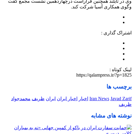
وی در تایلند همچنین قراراست درچهاردهمین نشست مجمع گفت
وگوی همکاری آسیا شرکت کند.
اشتراک گذاری :
لینک کوتاه :
https://qalampress.ir/?p=1825
برچسب ها
Javad Zarif
Iran News
اخبار
اخبار ایران
ایران
ظریف
محمدجواد
ظریف
نوشته های مشابه