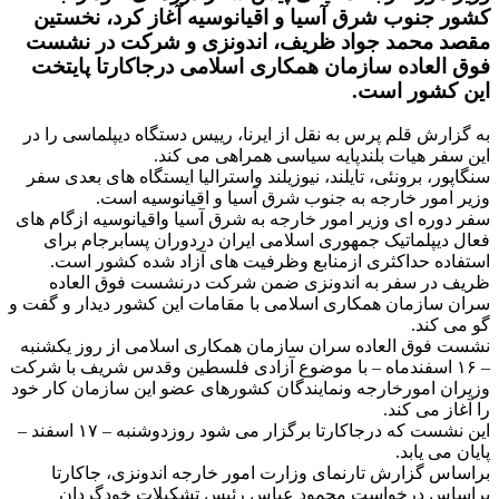
کشور جنوب شرق آسیا و اقیانوسیه آغاز کرد، نخستین
مقصد محمد جواد ظریف، اندونزی و شرکت در نشست
فوق العاده سازمان همکاری اسلامی درجاکارتا پایتخت
این کشور است.
به گزارش قلم پرس به نقل از ایرنا، رییس دستگاه دیپلماسی را در
این سفر هیات بلندپایه سیاسی همراهی می کند.
سنگاپور، برونئی، تایلند، نیوزیلند واسترالیا ایستگاه های بعدی سفر
وزیر امور خارجه به جنوب شرق آسیا و اقیانوسیه است.
سفر دوره ای وزیر امور خارجه به شرق آسیا واقیانوسیه ازگام های
فعال دیپلماتیک جمهوری اسلامی ایران دردوران پسابرجام برای
استفاده حداکثری ازمنابع وظرفیت های آزاد شده کشور است.
ظریف در سفر به اندونزی ضمن شرکت درنشست فوق العاده
سران سازمان همکاری اسلامی با مقامات این کشور دیدار و گفت و
گو می کند.
نشست فوق العاده سران سازمان همکاری اسلامی از روز یکشنبه
– ۱۶ اسفندماه – با موضوع آزادی فلسطین وقدس شریف با شرکت
وزیران امورخارجه ونمایندگان کشورهای عضو این سازمان کار خود
را آغاز می کند.
این نشست که درجاکارتا برگزار می شود روزدوشنبه – ۱۷ اسفند –
پایان می یابد.
براساس گزارش تارنمای وزارت امور خارجه اندونزی، جاکارتا
براساس درخواست محمود عباس رئیس تشکیلات خودگردان