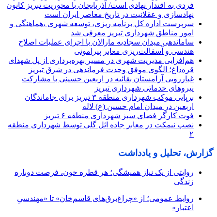
فردی به اقتدار نهادی است/ آذربایجان با محوریت تبریز کانون
نهادسازی و عقلانیت در تاریخ معاصر ایران است
سرپرست اداره کل برنامه ریزی، توسعه شهری ،هماهنگی و
امور مناطق شهرداری تبریز معرفی شد
ساماندهی میدان سجادیه مارالان با اجرای عملیات اصلاح
هندسی و آسفالت‌ریزی معابر پیرامونی
هم‌افزایی مدیریت شهری در مسیر بهره‌برداری از پل شهدای
قره‌داغ؛ الگوی موفق وحدت فرماندهی در شرق تبریز
غبارروبی آرامستان بقائیه در اربعین حسینی با مشارکت
نیروهای خدماتی شهرداری تبریز
برپایی موکب شهرداری منطقه ۳ تبریز برای جاماندگان
اربعین در میدان امام حسین (ع) لاله
فوت کارگر فضای سبز شهرداری منطقه ۶ تبریز
نصب نیمکت در معابر جاده ائل گلی توسط شهرداری منطقه
۲
گزارش، تحلیل و یادداشت
روایتی از یک نیاز همیشگی؛ هر قطره خون، فرصت دوباره
زندگی
روابط عمومی؛ از «چراغ‌برق‌های قاسم‌خان» تا «مهندسیِ
اعتبار»