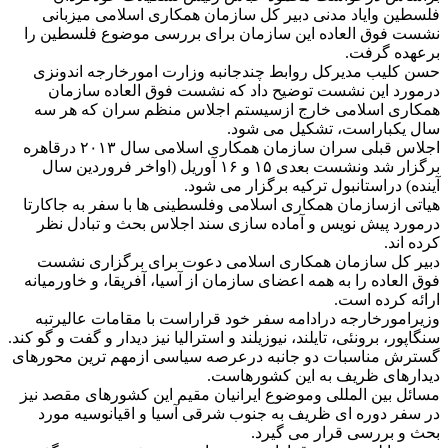
فلسطین وایاد مدنی دبیر کل سازمان همکاری اسلامی میزبانی
نشست فوق العاده این سازمان برای بررسی موضوع فلسطین را
برعهده گرفت.
حسن کلیب مدیرکل روابط چندجانبه وزارت امورخارجه اندونزی
درمورد این نشست توضیح داد که نشست فوق العاده سازمان
همکاری اسلامی خارج ازسیستم اجلاس منظم سران که هر سه
سال یکباراست، تشکیل می شود.
اجلاس قبلی سران سازمان همکاری اسلامی سال ۲۰۱۳ درقاهره
برگزار شد ونشست بعدی ۱۵ و ۱۶ آوریل (اواخر فروردین سال
آینده) دراستانبول ترکیه برگزار می شود.
هیاتی ازسازمان همکاری اسلامی وفلسطینی ها با سفر به جاکارتا
درمورد پیش نویس و آماده سازی سند اجلاس بحث و تبادل نظر
کرده اند.
دبیر کل سازمان همکاری اسلامی دعوت برای برگزاری نشست
فوق العاده را به همه اعضای سازمان از آسیا، آفریقا، و خاورمیانه
ارائه کرده است.
وزیرامورخارجه درادامه سفر خود قراراست با مقامات عالیرتبه
سنگاپور، برونئی، تایلند، نیوزیلند و استرالیا نیز دیدار و گفت و گو کند.
گسترش مناسبات دو جانبه درعرصه سیاسی ازمهم ترین محورهای
دیدارهای ظریف به این کشورهاست.
مسائل بین المللی وموضوع ایرانیان مقیم این کشورهای مقصد نیز
در سفر دوره ای ظریف به جنوب شرقی آسیا و اقیانوسیه مورد
بحث و بررسی قرار می گیرد.