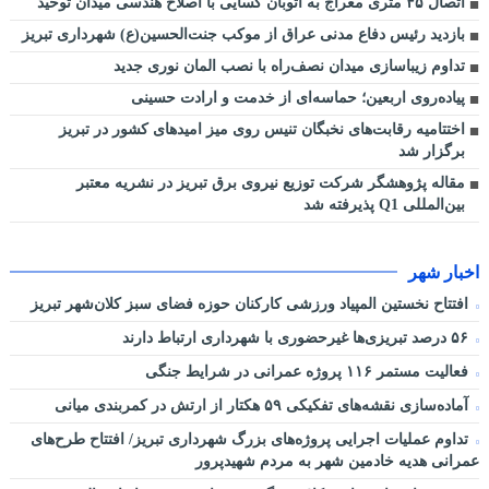
اتصال ۴۵ متری معراج به اتوبان کسایی با اصلاح هندسی میدان توحید
بازدید رئیس دفاع مدنی عراق از موکب جنت‌الحسین(ع) شهرداری تبریز
تداوم زیباسازی میدان نصف‌راه با نصب المان نوری جدید
پیاده‌روی اربعین؛ حماسه‌ای از خدمت و ارادت حسینی
اختتامیه رقابت‌های نخبگان تنیس روی میز امیدهای کشور در تبریز
برگزار شد
مقاله پژوهشگر شرکت توزیع نیروی برق تبریز در نشریه معتبر
بین‌المللی Q1 پذیرفته شد
اخبار شهر
افتتاح نخستین المپیاد ورزشی کارکنان حوزه فضای سبز کلان‌شهر تبریز
۵۶ درصد تبریزی‌ها غیرحضوری با شهرداری ارتباط دارند
فعالیت مستمر ۱۱۶ پروژه عمرانی در شرایط جنگی
آماده‌سازی نقشه‌های تفکیکی ۵۹ هکتار از ارتش در کمربندی میانی
تداوم عملیات اجرایی پروژه‌های بزرگ شهرداری تبریز/ افتتاح طرح‌های
عمرانی هدیه خادمین شهر به مردم شهیدپرور