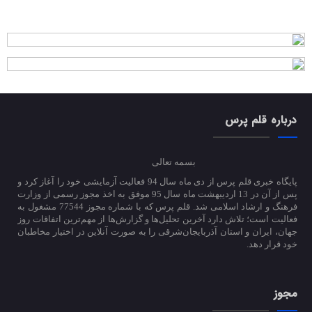
درباره قلم پرس
بسمه تعالی
پایگاه خبری قلم پرس از دی ماه سال 94 فعالیت آزمایشی خود را آغاز کرد و
پس از آن در 13 اردیبهشت ماه سال 95 موفق به اخذ مجوز رسمی از وزارت
فرهنگ و ارشاد اسلامی شد. قلم پرس که با شماره مجوز 77544 مشغول به
فعالیت است؛ تلاش دارد آخرین تحلیل‌ها و گزارش‌ها از مهم‌ترین اتفاقات روز
جهان، ایران و استان آذربایجان‌شرقی را به صورت آنلاین در اختیار مخاطبان
خود قرار دهد.
مجوز