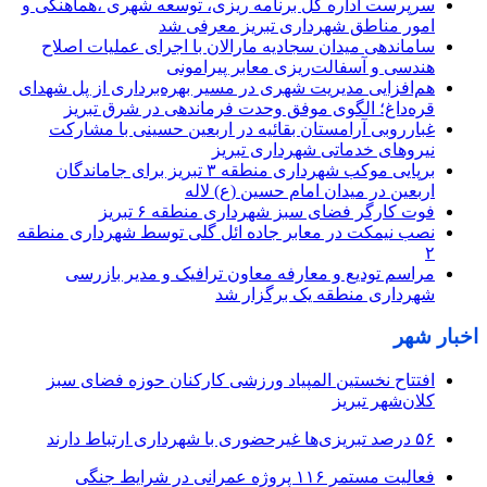
سرپرست اداره کل برنامه ریزی، توسعه شهری ،هماهنگی و
امور مناطق شهرداری تبریز معرفی شد
ساماندهی میدان سجادیه مارالان با اجرای عملیات اصلاح
هندسی و آسفالت‌ریزی معابر پیرامونی
هم‌افزایی مدیریت شهری در مسیر بهره‌برداری از پل شهدای
قره‌داغ؛ الگوی موفق وحدت فرماندهی در شرق تبریز
غبارروبی آرامستان بقائیه در اربعین حسینی با مشارکت
نیروهای خدماتی شهرداری تبریز
برپایی موکب شهرداری منطقه ۳ تبریز برای جاماندگان
اربعین در میدان امام حسین (ع) لاله
فوت کارگر فضای سبز شهرداری منطقه ۶ تبریز
نصب نیمکت در معابر جاده ائل گلی توسط شهرداری منطقه
۲
مراسم تودیع و معارفه معاون ترافیک و مدیر بازرسی
شهرداری منطقه یک برگزار شد
اخبار شهر
افتتاح نخستین المپیاد ورزشی کارکنان حوزه فضای سبز
کلان‌شهر تبریز
۵۶ درصد تبریزی‌ها غیرحضوری با شهرداری ارتباط دارند
فعالیت مستمر ۱۱۶ پروژه عمرانی در شرایط جنگی