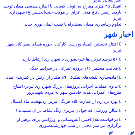
آتش‌نشانی تبریز
اتصال ۴۵ متری معراج به اتوبان کسایی با اصلاح هندسی میدان توحید
بازدید رئیس دفاع مدنی عراق از موکب جنت‌الحسین(ع) شهرداری
تبریز
تداوم زیباسازی میدان نصف‌راه با نصب المان نوری جدید
اخبار شهر
افتتاح نخستین المپیاد ورزشی کارکنان حوزه فضای سبز کلان‌شهر
تبریز
۵۶ درصد تبریزی‌ها غیرحضوری با شهرداری ارتباط دارند
فعالیت مستمر ۱۱۶ پروژه عمرانی در شرایط جنگی
آماده‌سازی نقشه‌های تفکیکی ۵۹ هکتار از ارتش در کمربندی میانی
تداوم عملیات اجرایی پروژه‌های بزرگ شهرداری تبریز/ افتتاح
طرح‌های عمرانی هدیه خادمین شهر به مردم شهیدپرور
بهره برداری از عمارت کلاه فرنگی تبریز اردیبهشت ماه امسال
سالن ورزشی که جوانان تبریزی زنگ نشاط در آن نشنیدند !
درخواست هلال‌احمر، آتش‌نشانی و اورژانس برای پرهیز از
برگزاری مراسم محلی در شب چهارشنبه‌سوری