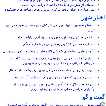
جاگذاری زیرباکس بتنی در معابر حوزه شهرداری منطقه ۲
استفاده از کَش‏‌لِس‌‏ها با هدف اختفای درآمد جرم است
ایمن سازی درختان بافت مرکزی تبریز با هرس شاخه های خشکیده
اخبار شهر
افتتاح نخستین المپیاد ورزشی کارکنان حوزه فضای سبز کلان‌شهر
تبریز
۵۶ درصد تبریزی‌ها غیرحضوری با شهرداری ارتباط دارند
فعالیت مستمر ۱۱۶ پروژه عمرانی در شرایط جنگی
آماده‌سازی نقشه‌های تفکیکی ۵۹ هکتار از ارتش در کمربندی میانی
تداوم عملیات اجرایی پروژه‌های بزرگ شهرداری تبریز/ افتتاح
طرح‌های عمرانی هدیه خادمین شهر به مردم شهیدپرور
بهره برداری از عمارت کلاه فرنگی تبریز اردیبهشت ماه امسال
سالن ورزشی که جوانان تبریزی زنگ نشاط در آن نشنیدند !
درخواست هلال‌احمر، آتش‌نشانی و اورژانس برای پرهیز از
برگزاری مراسم محلی در شب چهارشنبه‌سوری
گفت و گو