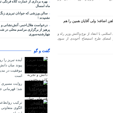
بهره برداری از عمارت کلاه فرنگی ت
ماه امسال
سالن ورزشی که جوانان تبریزی زنگ
نشنیدند !
اهن اضافه؛ ولی آقایان همین را هم
درخواست هلال‌احمر، آتش‌نشانی و 
پرهیز از برگزاری مراسم محلی در ش
سلامی با انتقاد از نوع واکنش وزیر راه و
چهارشنبه‌سوری
 امضای طرح استیضاح آخوندی از سوی
گفت و گو
آینده تبریز را ر
پیوند میان دانش
موفقیت در مد
است
روایت مسیری که 
شد؛ قهرمانی جه
ترکیب روابط‌ع
الگوی متفاوتی 