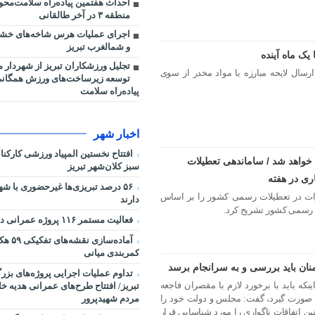
احداث هفتمین پیاده‌راه سلامت‌مح
منطقه ۳ در آخر طالقانی
اجرای عملیات هرس شاخه‌های خش
و شمالغرب تبریز
 یک ماه آینده
ال لایحه مبارزه با مواد مخدر از سوی
توسعه زیرساخت‌های ورزش همگان
پیاده‌راه سلامت
اخبار شهر
افتتاح نخستین المپیاد ورزشی کارکن
 خواهد شد / ساماندهی تعطیلات
سبز کلان‌شهر تبریز
۵۶ درصد تبریزی‌ها غیرحضوری با شه
ت در تعطیلات رسمی کشور را بر اساس
دارند
ت رسمی کشور تشریح کرد.
فعالیت مستمر ۱۱۶ پروژه عمرانی در شرایط جنگی
آماده‌سا
کمربندی میانی
ان باید بررسی و به سرانجام برسد
تداوم عملیات اجرایی پروژه‌های بز
ینکه باید با برخورد لازم با مقصران فاجعه
تبریز/ افتتاح طرح‌های عمرانی هدیه خ
 صورت گیرد، گفت: مجلس و دولت خود را
مردم شهیدپرور
 اتفاقات ناگواری را مورد شناسایی قرار