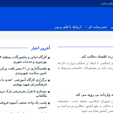
نظرسنجی
ی
چندرسانه ای
ارتباط با قلم پرس
آخرین اخبار
ارت اقتصاد دخالت کند
بهره‌وری و خدمات شهری
لامی با انتقاد از عملکرد وزارت خارجه
خارجه نباید در موضوعات تخصصی مربوط به
طعمه‌گذاری در ۲۱ معبر با
تامین سلامت شهروندی
برگزاری کارگاه آموزشی "تغذیه با ش
فرهنگسرای شهید بهشتی
نوسازی ۵ هزار مترمربعی پارک ت
ه واردات بی رویه می کند
طالقانی
شورای اسلامی، معتقد است: متاسفانه
پلمب یک واحد صنفی آبمیوه فروشی 
ید داخلی به نفع کشور، نظام و مردم است و
خمینی
ه ضرر کشور تمام می شود.