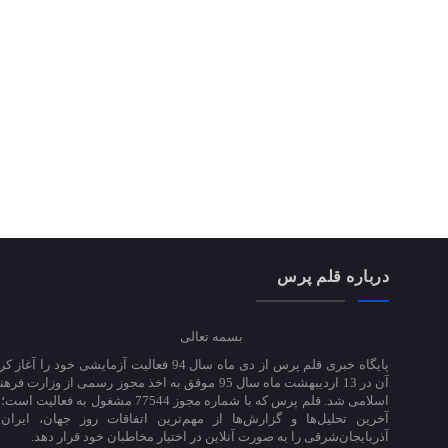
درباره قلم پرس
بسمه تعالی
پایگاه خبری قلم پرس از دی ماه سال 94 فعالیت آزمایشی خود ر
آن در 13 اردیبهشت ماه سال 95 موفق به اخذ مجوز رسمی از وزارت
اسلامی شد. قلم پرس که با شماره مجوز 77544 مشغول به 
آخرین تحلیل‌ها و گزارش‌ها از مهم‌ترین اتفاقات روز جهان، ایران
آذربایجان‌شرقی را به صورت آنلاین در اختیار مخاطبان خود قرار دهد.