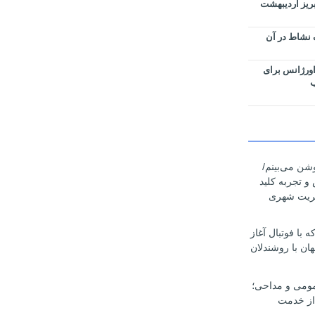
بریز اردیبهشت
 نشاط در آن
اورژانس برای
ب
وشن می‌بینم/
 و تجربه کلید
یریت شهری
با فوتبال آغاز
ان با روشندلان
مومی و مداحی؛
از خدمت