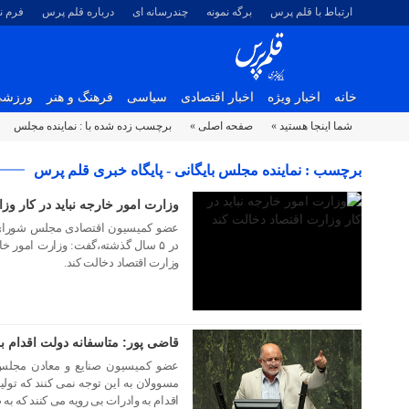
ارتباط با قلم پرس
برگه نمونه
چندرسانه ای
درباره قلم پرس
فرم 
خانه
اخبار ویژه
اخبار اقتصادی
سیاسی
فرهنگ و هنر
ورزش
شما اینجا هستید »
صفحه اصلی »
برچسب زده شده با : نماینده مجلس
۲۴ آبان ۱۳۹۷
برچسب : نماینده مجلس بایگانی - پایگاه خبری قلم پرس
وزارت امور خارجه نباید در کار وز
عضو کمیسیون اقتصادی مجلس شورای اس
در ۵ سال گذشته،گفت: وزارت امور 
وزارت اقتصاد دخالت کند.
قاضی پور: متاسفانه دولت اقدام ب
۰۲ مهر ۱۳۹۷
عضو کمیسیون صنایع و معادن مجلس 
مسوولان به این توجه نمی کنند که تول
اقدام به وادرات بی رویه می کنند که ب
۱۰ مرداد ۱۳۹۷