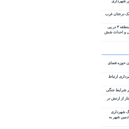
ور شهرداری
ک درختان غرب
تجلیل ورزشکاران تبریز از شهردار منطقه ۳ در پی
ی و احداث شش
ان حوزه فضای
رداری ارتباط
زی نقشه‌های تفکیکی ۵۹ هکتار از ارتش در
رگ شهرداری
ادمین شهر به