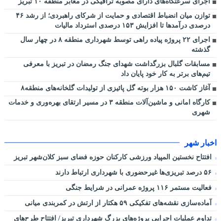
اجرای سرعتکاه‌های دارای مصوبه ترافیکی در معابر منطقه ۱۰ تبریز
توازن میان انضباط اقتصادی و حمایت از شرکای راهبردی؛ از رشد ۴۶
درصدی درآمدها تا افزایش ۱۵۳ درصدی استرداد مالیات
اجرای ۲۲ پروژه پیاده راهی توسط شهرداری منطقه ۸ در چهار سال
گذشته
مسابقات گلبال بزرگداشت شهدای جنگ رمضان در تبریز با معرفی
تیم‌های برتر به کار خود پایان داد
آغاز کاشت ۱۵۰ هزار بوته گل پائیزی از تولیدات گلخانه‌های منطقه۸
کارگاه امانی و ماشین‌آلات منطقه ۳ در مسیر ارتقای بهره‌وری و خدمات
شهری
اخبار شهر
افتتاح نخستین المپیاد ورزشی کارکنان حوزه فضای سبز کلان‌شهر تبریز
۵۶ درصد تبریزی‌ها غیرحضوری با شهرداری ارتباط دارند
فعالیت مستمر ۱۱۶ پروژه عمرانی در شرایط جنگی
آماده‌سازی نقشه‌های تفکیکی ۵۹ هکتار از ارتش در کمربندی میانی
تداوم عملیات اجرایی پروژه‌های بزرگ شهرداری تبریز/ افتتاح طرح‌های