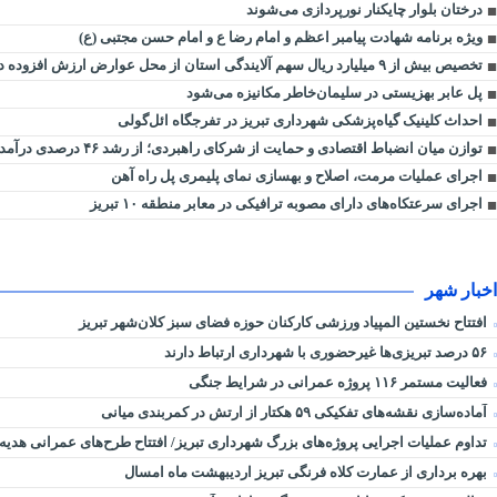
درختان بلوار چایکنار نورپردازی می‌شوند
ویژه برنامه شهادت پیامبر اعظم و امام رضا ع و امام حسن مجتبی (ع)
تخصیص بیش از ۹ میلیارد ریال سهم آلایندگی استان از محل عوارض ارزش افزوده در سه ماهه ۱۴۰۵
پل عابر بهزیستی در سلیمان‌خاطر مکانیزه می‌شود
احداث کلینیک گیاه‌پزشکی شهرداری تبریز در تفرجگاه ائل‌گولی
توازن میان انضباط اقتصادی و حمایت از شرکای راهبردی؛ از رشد ۴۶ درصدی درآمدها تا افزایش ۱۵۳ درصدی استرداد مالیات
اجرای عملیات مرمت، اصلاح و بهسازی نمای پلیمری پل راه آهن
اجرای سرعتکاه‌های دارای مصوبه ترافیکی در معابر منطقه ۱۰ تبریز
اخبار شهر
افتتاح نخستین المپیاد ورزشی کارکنان حوزه فضای سبز کلان‌شهر تبریز
۵۶ درصد تبریزی‌ها غیرحضوری با شهرداری ارتباط دارند
فعالیت مستمر ۱۱۶ پروژه عمرانی در شرایط جنگی
آماده‌سازی نقشه‌های تفکیکی ۵۹ هکتار از ارتش در کمربندی میانی
تداوم عملیات اجرایی پروژه‌های بزرگ شهرداری تبریز/ افتتاح طرح‌های عمرانی هدیه
بهره برداری از عمارت کلاه فرنگی تبریز اردیبهشت ماه امسال