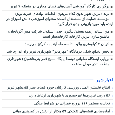
برگزاری کارگاه آموزشی آسیب‌های فضای مجازی در منطقه ۷ تبریز
برند «تبریز، شهر بدون گدا» مرهون اقدامات نهادهای خیریه بویژه
مؤسسه حمایت از مستمندان است/ محتوای آموزشی دانش آموزان در
آینده باید مورد بازبینی جدی قرار گیرد
من استاندار همه هستم/ پیگیری جدی استقلال شرکت مس آذربایجان/
ماشین‌سازی تبریز، کارخانه کارخانه‌ساز است
اتوبان ۷ کیلومتری ولایت تا سه ماه آینده به کرکج می‌رسد
بخش دندانپزشکی درمانگاه "مهرمادر" شهرداری تبریز راه اندازی شد
برپایی ایستگاه صلواتی توسط پایگاه بسیج قمر بنی‌هاشم(ع) شهرداری
منطقه ۹ در میدان ساعت
اخبار شهر
افتتاح نخستین المپیاد ورزشی کارکنان حوزه فضای سبز کلان‌شهر تبریز
۵۶ درصد تبریزی‌ها غیرحضوری با شهرداری ارتباط دارند
فعالیت مستمر ۱۱۶ پروژه عمرانی در شرایط جنگی
آماده‌سازی نقشه‌های تفکیکی ۵۹ هکتار از ارتش در کمربندی میانی