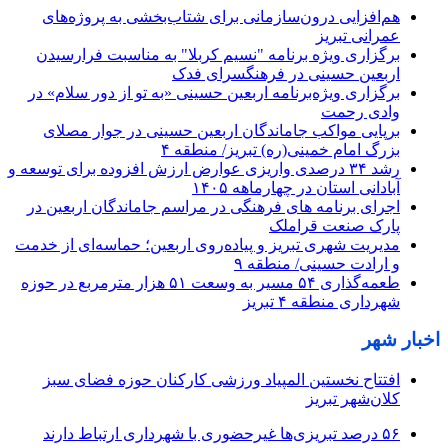
هم‌افزایی درون‌سازمانی برای شتاب‌بخشی به پروژه‌های
عمرانی تبریز
برگزاری ویژه‌ برنامه "نسیم کربلا" به مناسبت فرارسیدن
اربعین حسینی در فرهنگسرای فدک
برگزاری ویژه‌برنامه اربعین حسینی «به تو از دور سلام» در
وادی رحمت
برپایی مواکب جاماندگان اربعین حسینی در جوار مصلای
بزرگ امام خمینی(ره) تبریز/ منطقه ۴
رشد ۳۴ درصدی واریزی عوارض ارزش افزوده برای توسعه و
آبادانی استان در چهارماهه ۱۴۰۵
اجرای برنامه های فرهنگی در مراسم جاماندگان اربعین در
پارک صنعت قراملک
مدیریت شهری تبریز و پیاده‌روی اربعین؛ حماسه‌ای از خدمت
و ارادت حسینی/ منطقه ۹
طعمه‌گذاری ۵۴ مسیر به وسعت ۵۱ هزار مترمربع در حوزه
شهرداری منطقه ۴ تبریز
اخبار شهر
افتتاح نخستین المپیاد ورزشی کارکنان حوزه فضای سبز
کلان‌شهر تبریز
۵۶ درصد تبریزی‌ها غیرحضوری با شهرداری ارتباط دارند