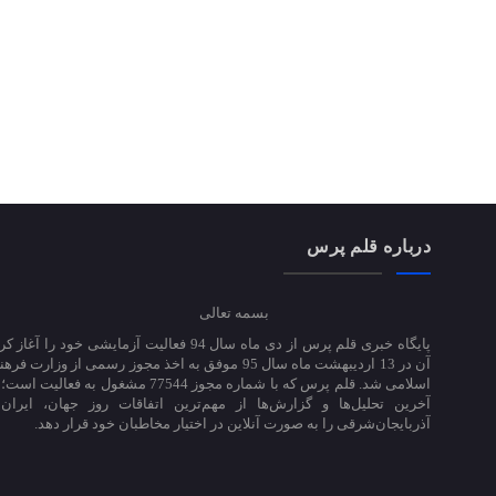
درباره قلم پرس
بسمه تعالی
پایگاه خبری قلم پرس از دی ماه سال 94 فعالیت آزمایشی خود ر
آن در 13 اردیبهشت ماه سال 95 موفق به اخذ مجوز رسمی از وزارت
اسلامی شد. قلم پرس که با شماره مجوز 77544 مشغول به 
آخرین تحلیل‌ها و گزارش‌ها از مهم‌ترین اتفاقات روز جهان، ایران
آذربایجان‌شرقی را به صورت آنلاین در اختیار مخاطبان خود قرار دهد.