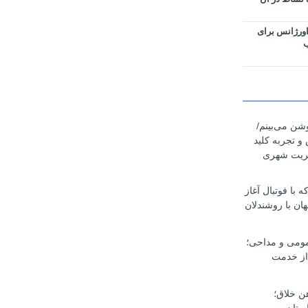
اورژانس برای
ب
وشن می‌بینم/
 و تجربه کلید
یریت شهری
با فوتبال آغاز
ان با روشندلان
مومی و مداحی؛
از خدمت
هن خلاق؛