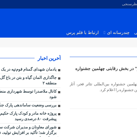
نظرسنجی
ی
چندرسانه ای
ارتباط با قلم پرس
آخرین اخبار
” در بخش رقابتی چهلمین جشنواره
یادمان شهدای گمنام قوم‌تپه در یک 
جاگذاری المان گیاه و بتن در باغ گ
منطقه ۲
ین جشنواره بین‌المللی تئاتر فجر، آثار
 جشنواره را اعلام کرد.
شود
بررسی وضعیت ساماندهی پارک جنگ
پروژه خانه مادر و کودک پارک حکیم ن
پیشرفت ۸۰ درصدی رسید
شورای معاونان و مدیران شرکت س
برگزار شد؛ تأکید بر افزایش تولید،