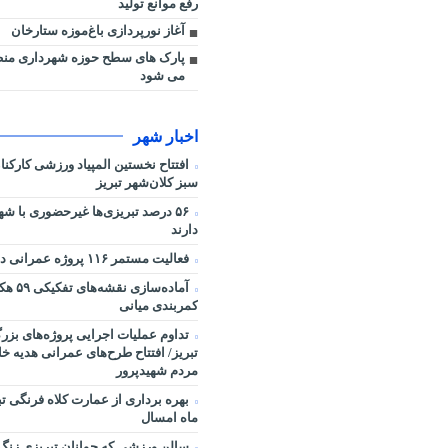
رفع موانع تولید
آغاز نورپردازی باغ‌موزه ستارخان
می شود
اخبار شهر
افتتاح نخستین المپیاد ورزشی کارکن
سبز کلان‌شهر تبریز
۵۶ درصد تبریزی‌ها غیرحضوری با شه
دارند
فعالیت مستمر ۱۱۶ پروژه عمرانی در شرایط جنگی
آماده‌سا
کمربندی میانی
تداوم عملیات اجرایی پروژه‌های بز
تبریز/ افتتاح طرح‌های عمرانی هدیه خ
مردم شهیدپرور
بهره برداری از عمارت کلاه فرنگی ت
ماه امسال
سالن ورزشی که جوانان تبریزی زنگ