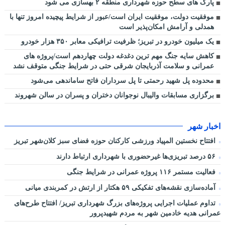
پارک های سطح حوزه شهرداری منطقه ۲ بهسازی می شود
موفقیت دولت، موفقیت ایران است/عبور از شرایط پیچیده امروز تنها با
همدلی و آرامش امکان‌پذیر است
یک میلیون خودرو در تبریز؛ ظرفیت ترافیکی معابر ۳۵۰ هزار خودرو
کاهش سایه جنگ مهم ‌ترین دغدغه دولت چهاردهم است/پروژه ‌های
عمرانی و سلامت آذربایجان شرقی حتی در شرایط جنگی متوقف نشد
محدوده پل شهید رحمتی تا پل سرداران فاتح ساماندهی می‌شود
برگزاری مسابقات والیبال نوجوانان دختران و پسران در سالن شهروند
اخبار شهر
افتتاح نخستین المپیاد ورزشی کارکنان حوزه فضای سبز کلان‌شهر تبریز
۵۶ درصد تبریزی‌ها غیرحضوری با شهرداری ارتباط دارند
فعالیت مستمر ۱۱۶ پروژه عمرانی در شرایط جنگی
آماده‌سازی نقشه‌های تفکیکی ۵۹ هکتار از ارتش در کمربندی میانی
تداوم عملیات اجرایی پروژه‌های بزرگ شهرداری تبریز/ افتتاح طرح‌های
عمرانی هدیه خادمین شهر به مردم شهیدپرور