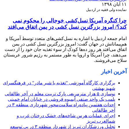
۱۱ آبان ۱۳۹۸
نماینده ولی فقیه در اردبیل
چرا کنگره آمریکا نسل‌کشی خوجالی را محکوم نمی
کند؟/ امروز بزرگترین نسل ‌کشی در یمن اتفاق می‌افتد
امام جمعه اردبیل با اشاره به نسل‌کشی‌های متعدد توسط آمریکا و
هم‌پیمانانش در جهان گفت: امروز بزرگترین نسل ‌کشی در یمن
اتفاق می‌افتد هر روز ده‌ها کودک از سوء تغذیه جان خود را از دست
می‌دهند، چرا آمریکا و اروپا به طور مستمر به رژیم شرور عربستان
سلاح می‌فروشند.
آخرین اخبار
برگزاری کارگاه آموزشی "تغذیه با شیر مادر" در فرهنگسرای
شهید بهشتی
نوسازی ۵ هزار مترمربعی پارک تربیت معلم در آخر طالقانی
پلمب یک واحد صنفی آبمیوه فروشی در خیابان امام خمینی
احداث هفتمین پیاده‌راه سلامت‌محور شهرداری منطقه ۳ در
آخر طالقانی
اجرای عملیات هرس شاخه‌های خشک درختان غرب و
شمالغرب تبریز
تجلیل ورزشکاران تبریز از شهردار منطقه ۳ در پی توسعه