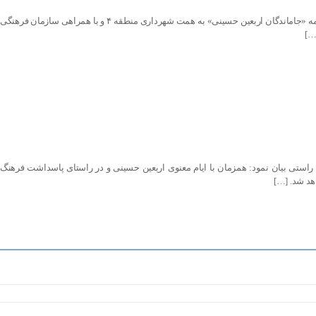
برگزاری ویژه برنامه “جاماندگان اربعین حسینی” در امتداد نشست های “بانوان عاشورایی” همزمان با فرارسیدن اربعین حسینی، ویژه‌برنامه «جاماندگان اربعین حسینی» به همت شهرداری منطقه ۴ و با همراهی سازمان فرهنگی
…]
استی بیان نمود: همزمان با ایام معنوی اربعین حسینی و در راستای پاسداشت فرهنگ
اهد شد. […]