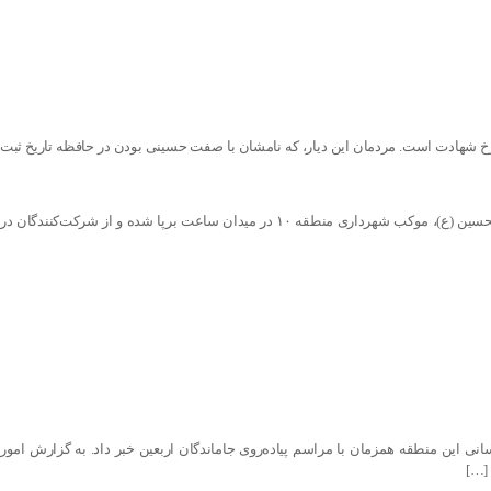
ه ۹ تاریخ آذربایجان، تاریخ پیوند ناگسستنی با مکتب سرخ شهادت است. مردمان این دیار، که نامشان با صفت حسینی بودن در حافظه تاریخ ثبت
برپایی موکب برای جاماندگان اربعین در میدان ساعت/ منطقه ۱۰ همزمان با فرا رسیدن اربعین سید و سالار شهیدان حضرت اباعبدالله الحسین (ع)، موکب شهرداری منطقه ۱۰ در میدان ساعت برپا شده و از شرکت‌کنندگان در
ام حسین (ع) لاله/ منطقه ۳ مدیر فرهنگی شهرداری منطقه ۳از برپایی موکب خدمت‌رسانی این منطقه همزمان با مراسم پیاده‌روی جاماندگان اربعین خبر داد. به گزارش امور