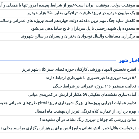
موفقیت دولت، موفقیت ایران است/عبور از شرایط پیچیده امروز تنها با همدلی و آ
یک میلیون خودرو در تبریز؛ ظرفیت ترافیکی معابر ۳۵۰ هزار خودرو
کاهش سایه جنگ مهم ‌ترین دغدغه دولت چهاردهم است/پروژه ‌های عمرانی و سلا
محدوده پل شهید رحمتی تا پل سرداران فاتح ساماندهی می‌شود
برگزاری مسابقات والیبال نوجوانان دختران و پسران در سالن شهروند
اخبار شهر
افتتاح نخستین المپیاد ورزشی کارکنان حوزه فضای سبز کلان‌شهر تبریز
۵۶ درصد تبریزی‌ها غیرحضوری با شهرداری ارتباط دارند
فعالیت مستمر ۱۱۶ پروژه عمرانی در شرایط جنگی
آماده‌سازی نقشه‌های تفکیکی ۵۹ هکتار از ارتش در کمربندی میانی
تداوم عملیات اجرایی پروژه‌های بزرگ شهرداری تبریز/ افتتاح طرح‌های عمرانی هدیه
بهره برداری از عمارت کلاه فرنگی تبریز اردیبهشت ماه امسال
سالن ورزشی که جوانان تبریزی زنگ نشاط در آن نشنیدند !
درخواست هلال‌احمر، آتش‌نشانی و اورژانس برای پرهیز از برگزاری مراسم محلی 