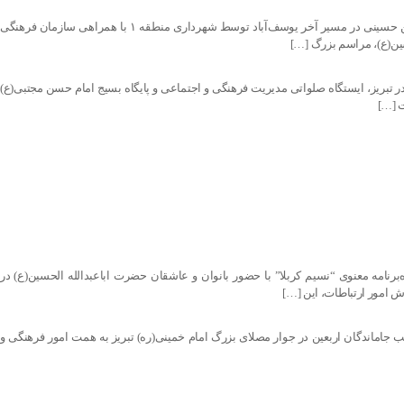
برگزاری مراسم بزرگ شبیه خوانی اربعین حسینی و مراسم عزاداری در مسیر آخر یوسف آباد مراسم بزرگ شبیه‌خوانی و عزاداری اربعین حسینی در مسیر آخر یوسف‌آباد توسط شهرداری منطقه ۱ با همراهی سازمان فرهنگی
سین(ع)، مراسم بزرگ […]
ی اجتماع باشکوه جاماندگان اربعین حسینی در تبریز، ایستگاه صلواتی مدیریت فرهنگی و اجتماعی و پایگاه بسیج امام حسن مجتبی(ع)
رنامه معنوی “نسیم کربلا” با حضور بانوان و عاشقان حضرت اباعبدالله الحسین(ع) در
ه) تبریز/ منطقه ۴ همزمان با فرارسیدن اربعین حسینی، مواکب جاماندگان اربعین در جوار مصلای بزرگ امام خمینی(ره) تبریز به همت امور فرهنگی و