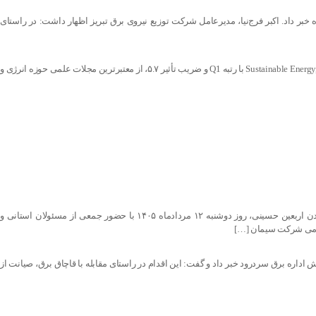
ر داد. اکبر فرج‌نیا، مدیرعامل شرکت توزیع نیروی برق تبریز اظهار داشت: در راستای
مقاله علمی «محمدرضا جنتی اسکوئی» از پژوهشگران و همکاران شرکت توزیع نیروی برق تبریز، در نشریه بین‌المللی Sustainable Energy, Grids and Networks با رتبه Q1 و ضریب تأثیر ۵.۷، از معتبرترین مجلات علمی حوزه انرژی و
آیین پرفیض زیارت عاشورا، سوگواری اربعین حضرت اباعبدالله الحسین (ع) و بزرگداشت رهبر شهید انقلاب اسلامی، همزمان با فرارسیدن اربعین حسینی، روز دوشنبه ۱۲ مردادماه ۱۴۰۵ با حضور جمعی از مسئولان استانی و
مومی شرکت سیمان […]
راج غیرمجاز رمزارز و جمع‌آوری ۲۶ دستگاه ماینر در محدوده تحت پوشش اداره برق سردرود خبر داد و گفت: این اقدام در راستای مقابله با قاچاق برق، صیانت از