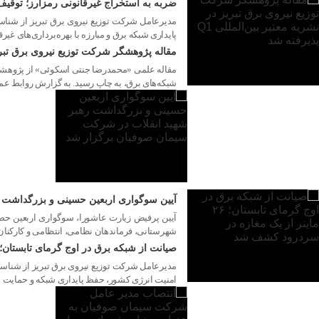
ضربه به استخراج غیرقانونی رمزارز؛ توقیف ۱۴ دستگاه ماینر در محدوده خسروش
مدیرعامل شرکت توزیع نیروی برق تبریز از شناسا
پایداری شبکه برق و مبارزه با بهره‌برداری‌های غ
مقاله پژوهشگر شرکت توزیع نیروی برق تبریز در نشری
۱۳ مرداد ۱۴۰۵
شبکه‌های برق، به چاپ رسید. به گزارش روابط عمو
۱۲ مرداد ۱۴۰۵
آیین سوگواری اربعین حسینی و بزرگداشت 
شهرستانی، فرماندهان نظامی، انتظامی و کارک
صیانت از شبکه برق در اوج گرمای تابستان؛ ۲۶ ماینر از یک مغازه در سردرود کشف ش
۱۰ مرداد ۱۴۰۵
امنیت انرژی کشور، حفظ پایداری شبکه و حمایت ا