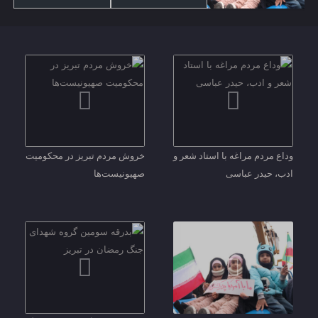
مراسم بیعت با رهبری
بدرقه سومین گروه
گزارش تصویری/
معظم و منتخب
شهدای جنگ رمضان
دیدار‌ تیم های تراکتور
نف
جمهوری اسلامی
در تبریز
و گل‌گهر سیرجان
دخ
ایران
وداع مردم مراغه با استاد شعر و
خروش مردم تبریز در محکومیت
ادب، حیدر عباسی
صهیونیست‌ها