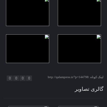
لینک کوتاه :http://qalampress.ir/?p=144798
گالری تصاویر