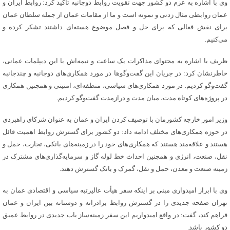
وی با اشاره به عزم دو کشور جهت تقویت روابط دوجانبه تأکید کرد: روابط ایران و
عمان روابطی مثال زدنی و نمونه است و ما از مقامات عمان از جمله سلطان عمان
برای نقش فعالی که برای حل و فصل موضوع هسته‌ای داشتند تشکر کرده و
می‌کنیم.
ظریف با اشاره به محتوای مذاکرات یک ساعت و نیمه‌اش با این دیپلمات عمانی،
خاطرنشان کرد: در جریان این گفت‌وگوها در مورد همکاری‌های دوجانبه و چندجانبه
گفت‌وگو کردیم. در مورد همکاری‌های سیاسی، منطقه‌ای،‌ امنیتی و همچنین همکاری
در پروژه‌های کوتاه‌ مدت، میان مدت و درازمدت گفت‌وگو کردیم.
وزیر امور خارجه کشورمان با توصیف کردن ایران و عمان به عنوان شرکای راهبردی
در حوزه همکاری‌های مختلف ادامه داد: دو کشور برای گسترش روابط اهمیت قائل
هستند و علاقه‌مند هستند که همکاری‌های خود را در زمینه‌های بانکی، تجارت، حمل و
نقل، صنعت، انرژی و همچنین احداث خط لوله گاز و سرمایه‌گذاری‌های مشترک در
زمینه صنعت و معدن، حمل و نقل، گمرک و بانک گسترش دهند.
وی با ابراز امیدواری مبنی بر اینکه سفر هیأت عالیرتبه سیاسی و اقتصادی عمان به
تهران صفحه جدیدی را در گسترش روابط برادرانه و دوستانه بین ایران و عمان
فراهم کند، گفت: در واقع امیدواریم این سفر زمینه‌ساز باب جدیدی در روابط عمیق
دو کشور باشد.