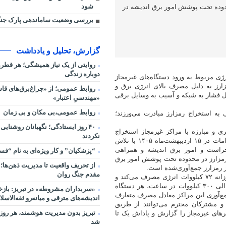
شود
دوده تحت پوشش امور برق اندیشه در
بررسی وضعیت ساماندهی پارک جنگ
گزارش، تحلیل و یادداشت
روایتی از یک نیاز همیشگی؛ هر قط
دوباره زندگی
رژی مربوط به ورود دستگاه‌های غیرمجاز
ارز به دلیل مصرف بالای انرژی برق و
روابط عمومی؛ از «چراغ‌برق‌های قاس
یل فشار به شبکه و آسیب به وسایل برقی
«مهندسیِ اعتبار»
روابط عمومی،بی مکان و بی زمان
ی به استخراج رمزارز مبادرت می‌ورزند؛
۴۰ روز ایستادگی؛ نگهبانان روشنایی
ی و مبارزه با مراکز غیرمجاز استخراج
نکردند
رمزارز اقدامات قابل‌توجهی انجام شده است، افزود: در راستای این اقدامات در ۱۵ اردیبهشت‌ماه ۱۴۰۵ با تلاش
حراست و امور برق اندیشه و همراهی
“پزشکیان” و کار ویژه‌ای به نام “ف
 رمزارز در محدوده تحت پوشش امور برق
از تحریف واقعیت تا مدیریت ذهن‌ها؛ 
مقدم جنگ روان
هر دستگاه استخراج رمزارز با احتساب مصرف ۳ کیلووات در ساعت، روزانه ۷۲ کیلووات انرژی مصرف می‌کند و
باتوجه‌به مصرف ماهیانه میانگین متوسط مصرف هر خانه به میزان ۲۵۰ الی ۳۰۰ کیلووات در ساعت، هر دستگاه
«سربداران مشروطه» در تبریز: بازخ
با کشف و جمع‌آوری این مراکز معادل مصرف متعارف
اندیشه‌های مترقی و میانه‌رو ثقه‌الاسلا
و مشترکان محترم می‌توانند از طریق
تبریز بدون مدیریت هوشمند، هر روز 
کی ۳۰۰۰۶۱۲۱ شرکت توانیر و یا تماس با مرکز ۱۲۱، ماینرهای غیرمجاز را گزارش و پاداش یک تا
شد