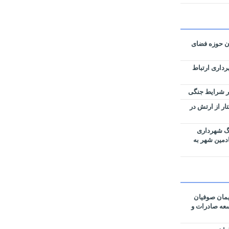
ان حوزه فضای
رداری ارتباط
زی نقشه‌های تفکیکی ۵۹ هکتار از ارتش در
رگ شهرداری
ادمین شهر به
مان صوفیان
وسعه صادرات و