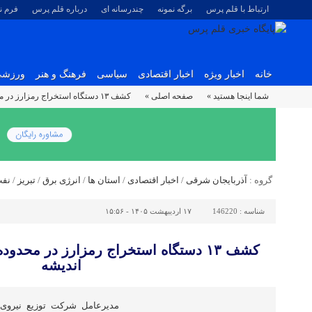
ارتباط با قلم پرس
برگه نمونه
چندرسانه ای
درباره قلم پرس
فرم 
خانه
اخبار ویژه
اخبار اقتصادی
سیاسی
فرهنگ و هنر
ورزش
شما اینجا هستید »
صفحه اصلی »
کشف ۱۳ دستگاه استخراج رمزارز در محدوده تحت پوشش امور برق اندیشه
گروه :
آذربایجان شرقی
/
اخبار اقتصادی
/
استان ها
/
انرژی برق
/
تبریز
/
نفت
شناسه :
146220
۱۷ اردیبهشت ۱۴۰۵ - ۱۵:۵۶
کشف ۱۳ دستگاه استخراج رمزارز در مح
اندیشه