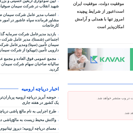
آیین سوگواری اربعین حسینی و بزر
موفقیت دولت، موفقیت ایران
شهید انقلاب در شرکت سیمان صوفیان
است/عبور از شرایط پیچیده
انتصاب مدیر عامل شرکت سیمان صو
امروز تنها با همدلی و آرامش
مشاور فرمانده سپاه عاشور در امور صنا
کارخانجات
امکان‌پذیر است
بازدید مدیرعامل شرکت سرمایه گذا
اجتماعی (شستا)، مدیر عامل شرکت س
سیمان تأمین (سیتا) ومدیرعامل شرک
دارویی تأمین (تیپیکو) از شرکت سیما
مجمع عمومی فوق العاده و مجمع ع
سالیانه صاحبان سهام شرکت سیمان ص
گردید.
اخبار دریاچه ارومیه
حوضه آبریز دریاچه ارومیه پرباران‌ت
ت در وب منتشر خواهد شد.
یک کشور در هفته جاری
طرح اجرایی به نام مالچ پاشی دریاچه
هد شد.
واکنش محیط زیست به مالچ‌پاشی در 
معمای دریاچه ارومیه؛ دیروز تیتانیوم 