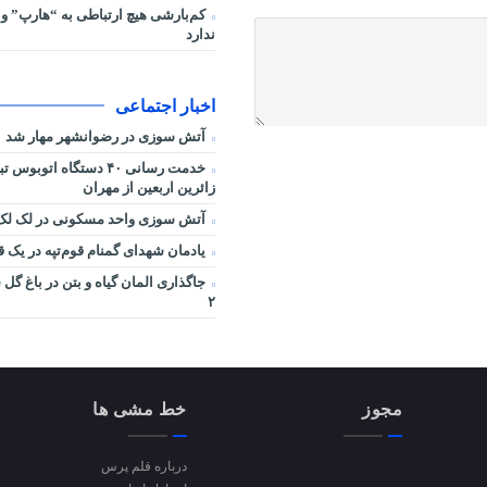
کم‌بارشی هیچ ارتباطی به “هارپ” و 
ندارد
اخبار اجتماعی
آتش سوزی در رضوانشهر مهار شد
خدمت رسانی ۴۰ دستگاه اتوب
زائرین اربعین از مهران
آتش سوزی واحد مسکونی در لک لک 
یادمان شهدای گمنام قوم‌تپه در یک ق
جاگذاری المان گیاه و بتن در باغ گ
۲
مجوز
خط مشی ها
درباره قلم پرس