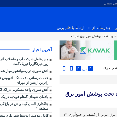
نظرسنجی
ی
چندرسانه ای
ارتباط با قلم پرس
آخرین اخبار
مدیرعامل شرکت آب و فاضلاب آذر
روز خبرنگار را تبریک گفت
پ
 و انرژی
آتش سوزی در رضوانشهر مهار شد
خدمت رسانی ۴۰ دستگاه اتو
زائرین اربعین از مهران
آتش سوزی واحد مسکونی در لک لک
دوده تحت پوشش امور برق
یادمان شهدای گمنام قوم‌تپه در یک 
جاگذاری المان گیاه و بتن در باغ گ
منطقه ۲
مدیرعامل شرکت توزیع نیروی برق تبریز از کشف و جمع‌آوری ۱۳