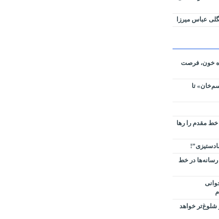
لی عباس میرزا
ره خون، فرصت
م‌خان» تا
 خط مقدم را رها
سادستیزی”!
رسانه‌ها در خط
وانی
م
شلوغ‌تر خواهد