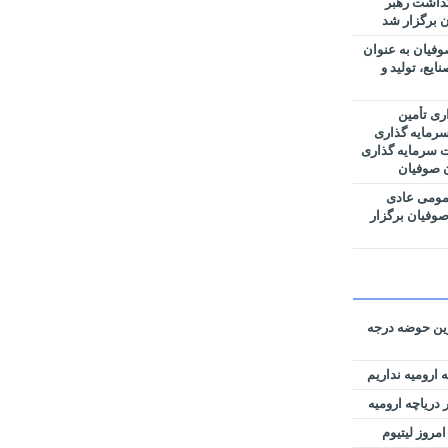
گداشت رهبر
 برگزار شد
فیان به عنوان
یع، تولید و
ری تأمین
رمایه گذاری
ت سرمایه گذاری
ن صوفیان
مومی عادی
وفیان برگزار
رین حوضه‌ درجه
 ارومیه نداریم
دریاچه ارومیه
امروز لیتیوم