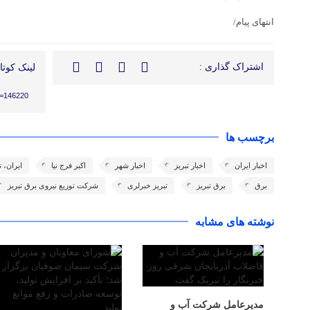
انتهای پیام/
اشتراک گذاری :
لینک کوتاه
?p=146220
برچسب ها
اخبار ایران
اخبار تبریز
اخبار شهر
اکبر فرج نیا
ایران، 
برق
برق تبریز
تبریز خبرلری
شرکت توزیع نیروی برق تبریز
نوشته های مشابه
مدیرعامل شرکت آب و