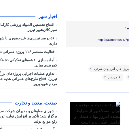
اخبار شهر
افتتاح نخستین المپیاد ورزشی کارکن
 :
سبز کلان‌شهر تبریز
۵۶ درصد تبریزی‌ها غیرحضوری با شه
http://qalampress.ir/
دارند
فعالیت مستمر ۱۱۶ پروژه عمرانی در شرایط جنگی
آماده‌سا
کمربندی میانی
تبریز، خبر، آذربایجان شرقی
تداوم عملیات اجرایی پروژه‌های بز
قلم پرس
تبریز/ افتتاح طرح‌های عمرانی هدیه خ
مردم شهیدپرور
صنعت، معدن و تجارت
شورای معاونان و مدیران شرکت سی
برگزار شد؛ تأکید بر افزایش تولید، ت
رفع موانع تولید