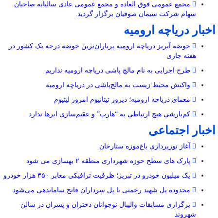
مجمع عمومی فوق العاده و مجمع عمومی عادی سالیانه صاحبان
سهام شرکت سیمان صوفیان برگزار گردید.
اخبار دریاچه ارومیه
حوضه آبریز دریاچه ارومیه پرباران‌ترین حوضه‌ درجه یک کشور در
هفته جاری
طرح اجرایی به نام مالچ پاشی دریاچه ارومیه نداریم
واکنش محیط زیست به مالچ‌پاشی در دریاچه ارومیه
معمای دریاچه ارومیه؛ دیروز تیتانیوم امروز لیتیوم
کم‌بارشی هیچ ارتباطی به “هارپ” و عقیم‌سازی ابرها ندارد
اخبار اجتماعی
آغاز نورپردازی باغ‌موزه ستارخان
پارک های سطح حوزه شهرداری منطقه ۲ بهسازی می شود
یک میلیون خودرو در تبریز؛ ظرفیت ترافیکی معابر ۳۵۰ هزار خودرو
محدوده پل شهید رحمتی تا پل سرداران فاتح ساماندهی می‌شود
برگزاری مسابقات والیبال نوجوانان دختران و پسران در سالن
شهروند