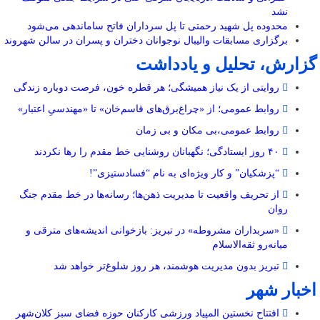
نشد
محدوده پل شهید رحمتی تا پل سرداران فاتح ساماندهی می‌شود
برگزاری مسابقات والیبال نوجوانان دختران و پسران در سالن شهروند
گزارش، تحلیل و یادداشت
روایتی از یک نیاز همیشگی؛ هر قطره خون، فرصت دوباره زندگی
روابط عمومی؛ از «چراغ‌برق‌های قاسم‌خان» تا «مهندسیِ اعتبار»
روابط عمومی،بی مکان و بی زمان
۴۰ روز ایستادگی؛ نگهبانان روشنایی خط مقدم را رها نکردند
“پزشکیان” و کار ویژه‌ای به نام “فسادستیزی”!
از تحریف واقعیت تا مدیریت ذهن‌ها؛ رسانه‌ها در خط مقدم جنگ
روان
«سربداران مشروطه» در تبریز: بازخوانی اندیشه‌های مترقی و
میانه‌رو ثقه‌الاسلام
تبریز بدون مدیریت هوشمند، هر روز شلوغ‌تر خواهد شد
اخبار شهر
افتتاح نخستین المپیاد ورزشی کارکنان حوزه فضای سبز کلان‌شهر