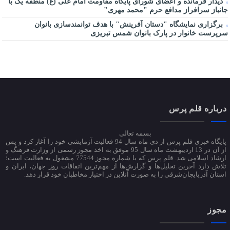
دیدار فرمانده و اعضای شورای پایگاه مقاومت امام علی (ع) منطقه یک با
جانباز سرافراز مدافع حرم "محمد مهری"
برگزاری نمایشگاه "دستان آفرینش" با هدف توانمندسازی بانوان
سرپرست خانوار در پارک بانوان شمس تبریزی
درباره قلم پرس
بسمه تعالی
پایگاه خبری قلم پرس از دی ماه سال 94 فعالیت آزمایشی خود را آغاز کرد و پس
از آن در 13 اردیبهشت ماه سال 95 موفق به اخذ مجوز رسمی از وزارت فرهنگ و
ارشاد اسلامی شد. قلم پرس که با شماره مجوز 77544 مشغول به فعالیت است؛
تلاش دارد آخرین تحلیل‌ها و گزارش‌ها از مهم‌ترین اتفاقات روز جهان، ایران و
استان آذربایجان‌شرقی را به صورت آنلاین در اختیار مخاطبان خود قرار دهد.
مجوز