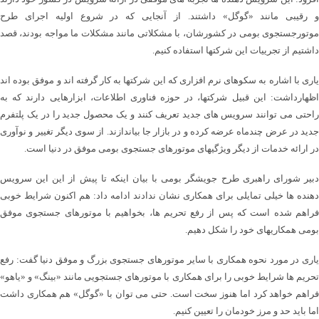
و رقیبی مانند «گوگل» داشتند. از آنجایی که در شروع اولیه اجرای طرح
موتورجستجوی بومی در کشورشان، با مشکلاتی مانند مشکلات ما مواجه بودند، قصد
داشتیم از تجرییات این شرکتها استفاده کنیم.
یاری با اشاره به سکوهای نرم افزاری که این شرکتها به کار گرفته اند و موفق بوده اند
اظهارداشت: این قبیل شرکتها، در حوزه فناوری اطلاعات، ابزارهایی دارند که به
راحتی می توانند سرویس های جدید تعریف کنند و یک محصول جدید را در یک پلتفرم
جدید در عرض چندماه عرضه کرده و در بازار جا بیاندازند. از سوی دیگر تغییر و نوآوری
در ارائه خدمات از دیگر ویژگیهای موتورهای جستجوی بومی موفق در دنیا است.
دبیر شورای راهبری طرح جویشگر بومی با بیان اینکه تا پیش از این این سرویس
دهنده ها خیلی تمایلی برای همکاری نشان ندادند ادامه داد: هم اکنون شرایط خوبی
فراهم شده است که پس از رفع تحریم ها، بخواهیم با موتورهای جستجوی موفق
بومی همکاریهای خود را شکل دهیم.
یاری در مورد نحوه همکاری با سایر موتورهای جستجوی بزرگ و موفق دنیا گفت: رفع
تحریم ها شرایط خوبی را برای همکاری با موتورهای جستجویی مانند «بینگ» و «یاهو»
فراهم خواهد کرد اما هنوز سخت است. حتی می توان با «گوگل» هم همکاری داشت
اما باید حد و مرز خودمان را تعیین کنیم.