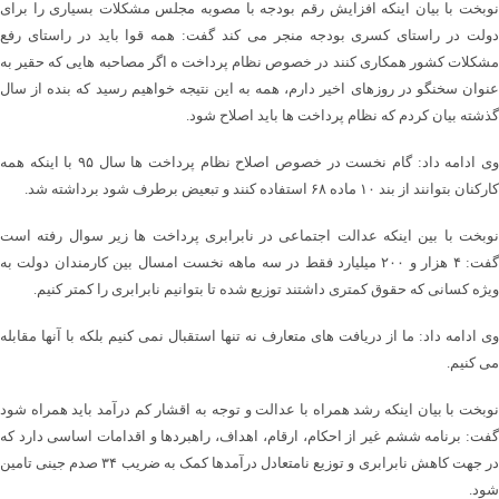
نوبخت با بیان اینکه افزایش رقم بودجه با مصوبه مجلس مشکلات بسیاری را برای
دولت در راستای کسری بودجه منجر می کند گفت: همه قوا باید در راستای رفع
مشکلات کشور همکاری کنند در خصوص نظام پرداخت ه اگر مصاحبه هایی که حقیر به
عنوان سخنگو در روزهای اخیر دارم، همه به این نتیجه خواهیم رسید که بنده از سال
گذشته بیان کردم که نظام پرداخت ها باید اصلاح شود.
وی ادامه داد: گام نخست در خصوص اصلاح نظام پرداخت ها سال ۹۵ با اینکه همه
کارکنان بتوانند از بند ۱۰ ماده ۶۸ استفاده کنند و تبعیض برطرف شود برداشته شد.
نوبخت با بین اینکه عدالت اجتماعی در نابرابری پرداخت ها زیر سوال رفته است
گفت: ۴ هزار و ۲۰۰ میلیارد فقط در سه ماهه نخست امسال بین کارمندان دولت به
ویژه کسانی که حقوق کمتری داشتند توزیع شده تا بتوانیم نابرابری را کمتر کنیم.
وی ادامه داد: ما از دریافت های متعارف نه تنها استقبال نمی کنیم بلکه با آنها مقابله
می کنیم.
نوبخت با بیان اینکه رشد همراه با عدالت و توجه به اقشار کم درآمد باید همراه شود
گفت: برنامه ششم غیر از احکام،‌ ارقام، اهداف، راهبردها و اقدامات اساسی دارد که
در جهت کاهش نابرابری و توزیع نامتعادل درآمدها کمک به ضریب ۳۴ صدم جینی تامین
شود.