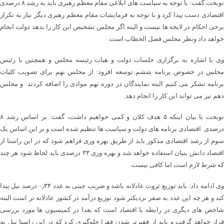
نوبخت گفت: با توجه به سیاست های ابلاغی مقام معظم رهبری باید به رشد ۸ درصدی
اقتصادی دست پیدا کرد و با توجه به فرمایشات مقام معظم رهبری دیگر نیاز به تکرار
برخی احکام در لایحه ها نیست و البته اگر مجلس تشخیص این کار را بدهد دولت انجام
خواهد داد ونظر مجلس فصل الخطاب است.
وی با اشاره به برگزاری جلسات دولت و هیات رئیسه مجلس و همچنین با رئیس
مجلس در خصوص برنامه ششم توسعه افزود: از مجلس نهم برای تصویب کلیات
برنامه تشکر می کنیم البته نمایندگان در دوره نهم موادی را اضافه کردند و مجلس
دهم نیز می تواند این کار را انجام دهد.
نوبخت با بیان اینکه ۵ هدف کلان و کمی خواهیم داشت، گفت: بر اساس رشد ۸
درصدی اقتصادی برنامه های دولت و سیاست ها تنظیم شده است و بر این اساس یک
سوم از رشد اقتصادی مذکور باید از طریق بهره وری فراهم شود که در این راستا از
اقتصاد دانش بنیان استفاده خواهد شد و بهره وری ۳۳ درصدی باید لحاظ شود هر چند
که شرط لازم است اما کافی نیست.
وی ادامه داد: باید توزیع ثروت عادلانه باشد و ضریب جینی به عدد ۰٫۳۴ درصد نیل پیدا
کند و هر چه این عدد به صفر نزدیکتر شود توزیع درآمد در کشور عادلانه تر است البته
شاخص های دیگری در رابطه با اقتصاد است که بعدا در کمیسیون ها مورد بررسی
قرار خواهد گرفت و باید از فقیرتر شدن فقرا جلوگیری کرد که در این راستا نیل به