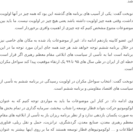
شد.
نوبخت گفت: یکی از آسیب های برنامه های گذشته این بود که همه چیز در آنها اولویت
داشت، وقتی همه چیز اولویت داشته باشد یعنی هیچ چیز در اولویت نیست. ما باید بین
موضوعات متنوع مشخص کنیم که چه چیزی از اهمیت وافری برخوردار است.
این عضو کابینه یازدهم ادامه داد: غیر از موضوعات یاد شده به مکان های خاصی نیز
در خلال برنامه ششم توجه خواهد شد هر چند همه جای ایران مورد توجه ما در این
برنامه است اما به تأسی از سیاست های ابلاغی مقام معظم رهبری اگر قرار است
خطه ای از ایران در طی سال های ۹۵ تا ۹۹ یک ارتقاء موقعیت پیدا کند سواحل مکران
است.
نوبخت گفت: انتخاب سواحل مکران در اولویت رسیدگی در برنامه ششم به تأسی از
سیاست های اقتصاد مقاومتی و برنامه ششم است.
وی ادامه داد: در کنار این موضوعات ما باید به مواردی توجه کنیم که به عنوان
لوکوموتیو حرکت بتواند قطار توسعه را شتاب ببخشد، سرمایه گذاری در تمام بخش ها
به صورت یکسان بازدهی ندارد و از نظر برنامه ریزان باز به تأسی از ابلاغیه های مقام
معظم رهبری معدن، صنایع معدن، گردشگری، ترانزیت، حمل و نقل ریلی، فناوری
اطلاعات و … لوکوموتیوهای قطار توسعه هستند که ما بر روی اینها بیشتر به عنوان