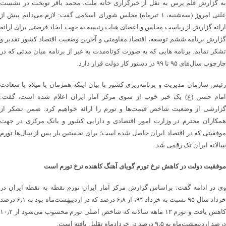
به گزارش قلم پرس به نقل از خبرگزاری خانه ملت، محمد باقر نوبخت در نشست
علنی امروز (سه‌شنبه، ۱ تیرماه) مجلس شورای اسلامی گفت: لازم می‌دانم پیش از
ارائه گزارش از ریاست مجلس و اعضای هیات رئیسه به جهت ایجاد فرصتی برای ارائه
گزارش برنامه ششم توسعه، اقتصاد مقاومتی و آخرین وضعیت اقتصاد کشور تقدیر و
تشکر نمایم. برنامه هایی که به صورت کوتاه‌مدت به غیر از برنامه میان مدتی که در
چارچوب سال‌های ۹۵ تا ۹۹ در دستور کار دولت قرار دارد.
رئیس سازمان مدیریت و برنامه‌ریزی کشور با بیان اینکه همزمان با میلاد با سعادت
امام حسن (ع) یک خبر خوب از سوی مرکز آمار ایران اعلام شده است، گفت:
گزارشی از وضعیت شاخص قیمت‌ها و تورم را ارائه خواهیم کرد. ضمن تشکر از
همکاران محترم در وزارت امور اقتصادی و دارایی کشور و بانک مرکزی در جهت
موفقیتی که در اقتصاد ایران حاصل شده است؛ برای نخستین بار پس از سال‌ها تورم
سالانه ایران تک رقمی شد.
موفقیت دولت در کاهش نرخ تورم گویای آهنگ کاهنده نرخ تورم است
وی در ادامه گفت: براساس گزارش مرکز آمار ایران تورم نقطه به نقطه ایران در
خرداد سال ۹۵ نسبت به خرداد ۹۴، از ۶٫۸ درصد که در اردیبهشت‌ماه بود به ۶٫۱ درصد
کاهش یافت و تورم ۱۲ ماهه سالانه که شاخص اصلی تورم محسوب می‌شود از ۱۰٫۲
درصد اردیبهشت‌ماه به ۹٫۵ درصد در خردادماه تقلیل یافته است.