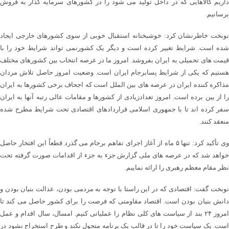
داریم کالاهایی که در داخل تولید می شود را در کشورهای سرمایه گذار به فروش
برسانیم.
نوبخت خاطرنشان کرد: خوشبختانه استقبال خوبی از سوی کشورهای خارجی ایجاد
شده است. شرایط تغییر کرده است و دیگر یک کشورنمی تواند شرایط خود را با
قیمت های تحمیلی به ایران بفروشد. امروز ما در عرصه انتخاب بین کشورهای مختلف
هستیم که یکی از شرایط پسابرجام ایران است. وضعیت امروز حاصل تلاش مردان
مذاکره کننده ایران در عرصه های بین الملل است که اجحاف برخی کشورها به ایران
را از بین برده است. امروز تعدادزیادی از کشورها و مقامات عالی رتبه آنها به ایران
سفر کرده اند تا با جمهوری اسلامی قراردادهای اقتصادی تحت شرایط مطرح شده
منعقد کنند.
وی تأکید کرد: تنها ۵ ماه از آغاز اجرای تفاهم برجام می گذرد قطعاً این افتخار حاصل
خواهد شد که در عرصه های ملی گزارش جزء به جزء از اقدامات صورت گرفته تحت
نظر مقام معظم رهبری را ارائه نماییم.
نوبخت گفت: اقتصادی که در این راستا با توجه به مردمی بودن، عدالت بنیان بودن و
دانش بنیان بودن است. اقتصاد مقاومتی که فرصت را برای کشور حاصل می کند تا
امروز ۲۴ بند از سیاست های کلی نظام را عملیاتی کنیم. امسال، سال اقدام و عمل
است. یک سیاست خود را تا در قالب یک برنامه متحول نکند و طرح استخراج نشود در