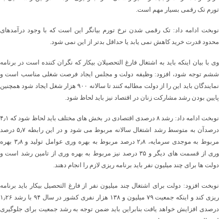
تورم تک رقمی بسیار مهم است.
نوبخت ادامه داد: تک رقمی شدن نرخ تورم بیانگر این است که با وجود درآمدهای
محدود قدرت خرید کاهش نمی یابد یا حداقل بدتر از این نمی شود.
وی با بیان اینکه باید به اشتغال فارغ التحصیلان بیکار که نگران کننده است در برنامه
ششم توجه شود، افزود: وظیفه دولت و مجلس ایجاد فرصت شغلی مناسب است و
نمایندگان باید این را از دولت مطالبه کنند تا سالانه ۹۰۰ هزار شغل ایجاد شود همچنین
پایین بودن رشد مشارکت زنان در اقتصاد نیز باید لحاظ شود.
نوبخت ادامه داد: رشد ۸ درصدی اقتصادی در بخش های مختلف باید لحاظ شود که ۴٫۱
درصدآن به متوسط رشد اشتغال سالانه مربوط می شود و در این رابطه ۵٫۷ درصد
مربوط به موجدی سرمایه، ۲٫۸ درصد مربوط به بهره وری عوامل تولید و ۳٫۸ بهره
وری از قسمت های دیگر و ۳۵ درصد نیز مربوط به بهره وری از تامین رشد است و
دولت ها برای چند میلیون نفر باید برنامه ریزی لازم را انجام دهند.
نوبخت افزود: دولت برای اشتغال چند میلیون نفر از فارغ التحصیل بیکار باید برنامه
ریزی کند و اینکه جمعیت ۷۹ میلیون و ۱۳۸ هزار نفری کشور در سال ۹۴ با رشد ۱٫۲۶
درصدی افزایش خواهد یافت بنابراین باید ضمن توجه به رشد جمعیت برای جلوگیری