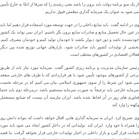
از یک سو برنامه دولت باید برون زا باشد یعنی رشدی را که صرفا از اتکا به خارج تأمین
می شود به عنوان یک سرمایه گذاری مطمئن قبول نداریم.
وی در ادامه گفت: باید منابع داخلی را در جهت توسعه مورد استفاده قرار دهیم اما باید
در عین حال تحصیل منابع و صادرات منابع برون نگر باشیم. ایران نمی تواند یک کشور
خودبسنده باشد و دور خود دیوار بکشد تا خودمان تولید کنیم و خودمان مصرف کنیم.
بخشی از تولیدات کشور باید صادرات شود، بازارهای جهانی توزیع شده بین دیگر
فعالان اقتصادی در کشورهای مختلف است.
رئیس سازمان مدیریت و برنامه ریزی کشور گفت: سرمایه مورد نیاز باید از طریق
برخی از کشورهای موجود تأمین شود با هر قراردادی که با طرف های خارجی منعقد
می شود این شرط را از سوی جمهوری اسلامی بیان می کنیم که در مرحله نخست
سرمایه خارجی باید ترجیحاً به صورت سرمایه مستقیم باشد. درمرحله دوم باید حتما
فناوری های روز در آن لحاظ شده باشد. ایران نیازمند آن نیست که صنایع مستعمل
وکهنه را وارد کند.
وی تصریح کرد: ایران به سرمایه گذاری هایی اقبال خواهد داشت که بتواند دانش روز
را همراه با خود وارد ایران کند. تولیداتی که در داخل کشور ایجاد می شود باید مورد
حمایت قرار گیرد و بازار داخلی در اخیار تولیدات خارجی قرار نخواهد گرفت. ما قصد