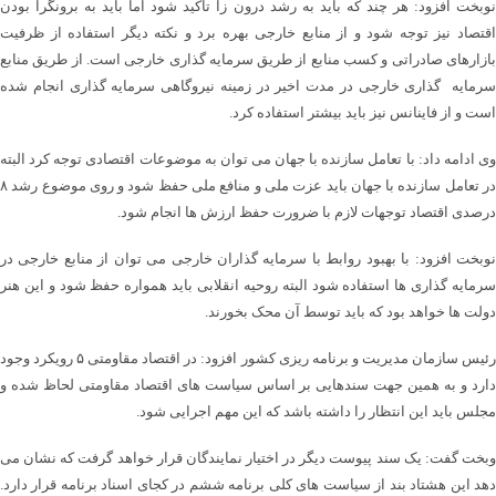
نوبخت افزود: هر چند که باید به رشد درون زا تاکید شود اما باید به برونگرا بودن
اقتصاد نیز توجه شود و از منابع خارجی بهره برد و نکته دیگر استفاده از ظرفیت
بازارهای صادراتی و کسب منابع از طریق سرمایه گذاری خارجی است. از طریق منابع
سرمایه گذاری خارجی در مدت اخیر در زمینه نیروگاهی سرمایه گذاری انجام شده
است و از فاینانس نیز باید بیشتر استفاده کرد.
وی ادامه داد: با تعامل سازنده با جهان می توان به موضوعات اقتصادی توجه کرد البته
در تعامل سازنده با جهان باید عزت ملی و منافع ملی حفظ شود و روی موضوع رشد ۸
درصدی اقتصاد توجهات لازم با ضرورت حفظ ارزش ها انجام شود.
نوبخت افزود: با بهبود روابط با سرمایه گذاران خارجی می توان از منابع خارجی در
سرمایه گذاری ها استفاده شود البته روحیه انقلابی باید همواره حفظ شود و این هنر
دولت ها خواهد بود که باید توسط آن محک بخورند.
رئیس سازمان مدیریت و برنامه ریزی کشور افزود: در اقتصاد مقاومتی ۵ رویکرد وجود
دارد و به همین جهت سندهایی بر اساس سیاست های اقتصاد مقاومتی لحاظ شده و
مجلس باید این انتظار را داشته باشد که این مهم اجرایی شود.
وبخت گفت: یک سند پیوست دیگر در اختیار نمایندگان قرار خواهد گرفت که نشان می
دهد این هشتاد بند از سیاست های کلی برنامه ششم در کجای اسناد برنامه قرار دارد.