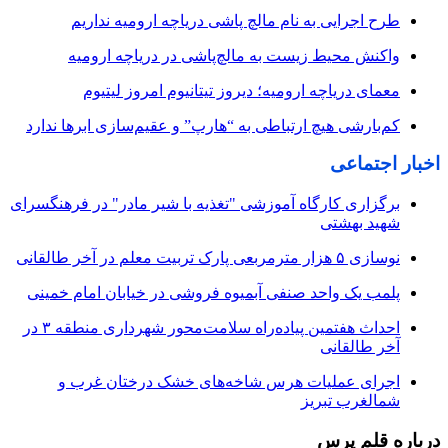
طرح اجرایی به نام مالچ پاشی دریاچه ارومیه نداریم
واکنش محیط زیست به مالچ‌پاشی در دریاچه ارومیه
معمای دریاچه ارومیه؛ دیروز تیتانیوم امروز لیتیوم
کم‌بارشی هیچ ارتباطی به “هارپ” و عقیم‌سازی ابرها ندارد
اخبار اجتماعی
برگزاری کارگاه آموزشی "تغذیه با شیر مادر" در فرهنگسرای
شهید بهشتی
نوسازی ۵ هزار مترمربعی پارک تربیت معلم در آخر طالقانی
پلمب یک واحد صنفی آبمیوه فروشی در خیابان امام خمینی
احداث هفتمین پیاده‌راه سلامت‌محور شهرداری منطقه ۳ در
آخر طالقانی
اجرای عملیات هرس شاخه‌های خشک درختان غرب و
شمالغرب تبریز
درباره قلم پرس