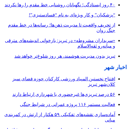
۴۰ روز ایستادگی؛ نگهبانان روشنایی خط مقدم را رها نکردند
“پزشکیان” و کار ویژه‌ای به نام “فسادستیزی”!
از تحریف واقعیت تا مدیریت ذهن‌ها؛ رسانه‌ها در خط مقدم
جنگ روان
«سربداران مشروطه» در تبریز: بازخوانی اندیشه‌های مترقی
و میانه‌رو ثقه‌الاسلام
تبریز بدون مدیریت هوشمند، هر روز شلوغ‌تر خواهد شد
اخبار شهر
افتتاح نخستین المپیاد ورزشی کارکنان حوزه فضای سبز
کلان‌شهر تبریز
۵۶ درصد تبریزی‌ها غیرحضوری با شهرداری ارتباط دارند
فعالیت مستمر ۱۱۶ پروژه عمرانی در شرایط جنگی
آماده‌سازی نقشه‌های تفکیکی ۵۹ هکتار از ارتش در کمربندی
میانی