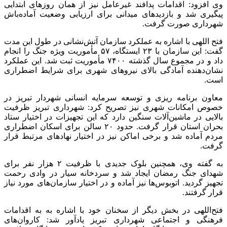
وی افزود: اقدامات پدافند غیرعامل نیز از همان روزهای ابتدایی
پیگیری شد و بازدیدهای میدانی برای ارزیابی وضعیت آماده‌باش
شهرداری صورت گرفت.
فتح اللهی با اشاره به عملکرد سازمان آتش‌نشانی در طول این مدت
گفت: این سازمان با ۲۳ ایستگاه، ۵۷ مأموریت ویژه جنگ را انجام
داد و در مجموع سال گذشته ۷۴۰۰ مأموریت ثبت شد. این عملکرد
نشان‌دهنده آمادگی بالای نیروهای شهری برای شرایط اضطراری
است.
معاون برنامه ریزی و توسعه سرمایه انسانی شهردار تبریز در
خصوص امکانات شهری نیز تصریح کرد: شهرداری تبریز ظرفیت
بالایی در ماشین‌آلات سنگین دارد که این تجهیزات در اختیار ستاد
بحران استان قرار گرفت. حدود ۲۰ سالن برای اسکان اضطراری
مردم آماده شد و برخی اماکن نیز در اختیار نهادهای مرتبط قرار
گرفت.
به گفته وی، همچنین بلوک جدیدی با ظرفیت ۲ هزار نفر برای
شهدای جنگ رمضان ایجاد شد و سردخانه سیار در وادی رحمت
تجهیز گردید. اتوبوس‌ها نیز آماده و در اختیار سازمان‌های مورد نیاز
قرار گرفتند.
فتح‌اللهی در بخش دیگر از سخنان خود با اشاره به به اقدامات
فرهنگی و اجتماعی شهرداری تبریز یادآور شد: کاروان‌های