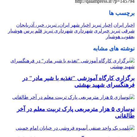
http://qalampress.ir/?p=145794
برچسب ها
اخبار ایران
اخبار تبریز
اخبار شهر
ایران، تبریز، خبر، آذربایجان
شرقی
تبریز خبرلری
شهرداری
شهرداری تبریز
قلم پرس
هوشیار
یعقوب هوشیار
نوشته های مشابه
برگزاری کارگاه آموزشی "تغذیه با شیر مادر" در
فرهنگسرای شهید بهشتی
نوسازی ۵ هزار مترمربعی پارک تربیت معلم در آخر
طالقانی