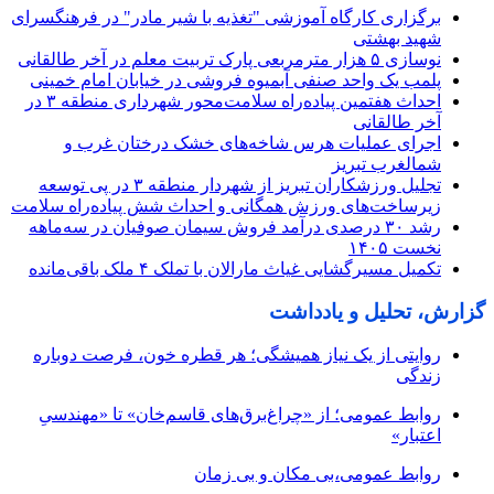
برگزاری کارگاه آموزشی "تغذیه با شیر مادر" در فرهنگسرای
شهید بهشتی
نوسازی ۵ هزار مترمربعی پارک تربیت معلم در آخر طالقانی
پلمب یک واحد صنفی آبمیوه فروشی در خیابان امام خمینی
احداث هفتمین پیاده‌راه سلامت‌محور شهرداری منطقه ۳ در
آخر طالقانی
اجرای عملیات هرس شاخه‌های خشک درختان غرب و
شمالغرب تبریز
تجلیل ورزشکاران تبریز از شهردار منطقه ۳ در پی توسعه
زیرساخت‌های ورزش همگانی و احداث شش پیاده‌راه سلامت
رشد ۳۰ درصدی درآمد فروش سیمان صوفیان در سه‌ماهه
نخست ۱۴۰۵
تکمیل مسیرگشایی غیاث مارالان با تملک ۴ ملک باقی‌مانده
گزارش، تحلیل و یادداشت
روایتی از یک نیاز همیشگی؛ هر قطره خون، فرصت دوباره
زندگی
روابط عمومی؛ از «چراغ‌برق‌های قاسم‌خان» تا «مهندسیِ
اعتبار»
روابط عمومی،بی مکان و بی زمان