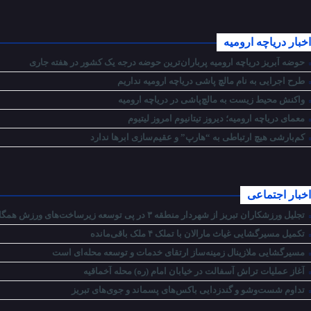
اخبار دریاچه ارومیه
حوضه آبریز دریاچه ارومیه پرباران‌ترین حوضه‌ درجه یک کشور در هفته جاری
طرح اجرایی به نام مالچ پاشی دریاچه ارومیه نداریم
واکنش محیط زیست به مالچ‌پاشی در دریاچه ارومیه
معمای دریاچه ارومیه؛ دیروز تیتانیوم امروز لیتیوم
کم‌بارشی هیچ ارتباطی به “هارپ” و عقیم‌سازی ابرها ندارد
اخبار اجتماعی
تجلیل ورزشکاران تبریز از شهردار منطقه ۳ در پی توسعه زیرساخت‌های ورزش همگانی و احداث شش پیاده‌راه سلامت
تکمیل مسیرگشایی غیاث مارالان با تملک ۴ ملک باقی‌مانده
مسیرگشایی ملازینال زمینه‌ساز ارتقای خدمات و توسعه محله‌ای است
آغاز عملیات تراش آسفالت در خیابان امام (ره) محله آخماقیه
تداوم شست‌وشو و گندزدایی باکس‌های پسماند و جوی‌های تبریز