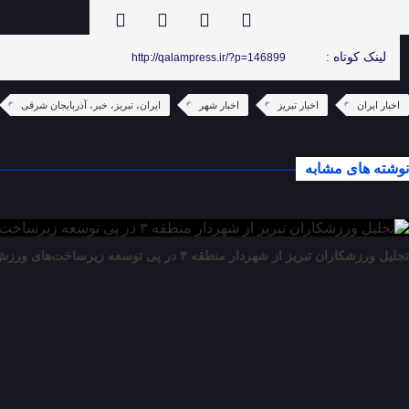
لینک کوتاه :
http://qalampress.ir/?p=146899
اخبار ایران
اخبار تبریز
اخبار شهر
ایران، تبریز، خبر، آذربایجان شرقی
نوشته های مشابه
تجلیل ورزشکاران تبریز از شهردار منطقه ۳ در پی توسعه زیرساخت‌های ورزش همگانی و احداث شش پیاده‌راه سلامت