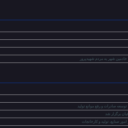
 خادمین شهر به مردم شهیدپرور
توسعه صادرات و رفع موانع تولید
ان برگزار شد
ور صنایع، تولید و کارخانجات