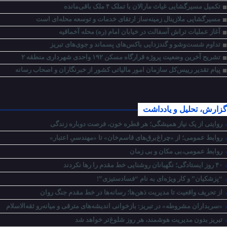
تکمیل مسیرگشایی غیاث مارالان با تملک ۴ ملک باقی‌مانده
مسیرگشایی ملازینال زمینه‌ساز ارتقای خدمات و توسعه محله‌ای است
آغاز عملیات تراش آسفالت در خیابان امام (ره) محله آخماقیه
تداوم شست‌وشو و گندزدایی باکس‌های پسماند و جوی‌های تبریز
تشریح آخرین وضعیت پروژه قرارگاه مسکن ۱۹۲ واحدی شهرداری منطقه ۲
پیام تقدیر رییس‌کل سازمان امور مالیاتی کشور از خبرنگاران و اصحاب رسانه
گزارش، تحلیل و یادداشت
روایتی از یک نیاز همیشگی؛ هر قطره خون، فرصت دوباره زندگی
روابط عمومی؛ از «چراغ‌برق‌های قاسم‌خان» تا «مهندسیِ اعتبار»
روابط عمومی،بی مکان و بی زمان
۴۰ روز ایستادگی؛ نگهبانان روشنایی خط مقدم را رها نکردند
“پزشکیان” و کار ویژه‌ای به نام “فسادستیزی”!
از تحریف واقعیت تا مدیریت ذهن‌ها؛ رسانه‌ها در خط مقدم جنگ روان
«سربداران مشروطه» در تبریز: بازخوانی اندیشه‌های مترقی و میانه‌رو ثقه‌الاسلام
تبریز بدون مدیریت هوشمند، هر روز شلوغ‌تر خواهد شد