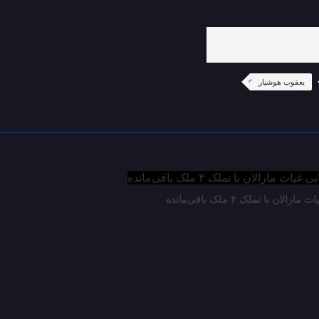
یعقوب هوشیار
 با تملک ۴ ملک باقی‌مانده