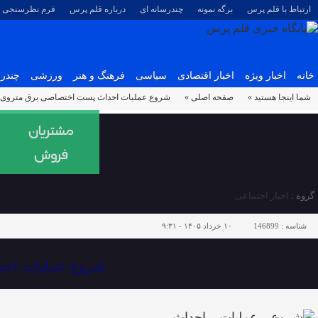
ارتباط با قلم پرس
برگه نمونه
چندرسانه ای
درباره قلم پرس
فرم نظرسنجی
خانه
اخبار ویژه
اخبار اقتصادی
سیاسی
فرهنگ و هنر
ورزشی
چندرس
شما اینجا هستید »
صفحه اصلی »
شروع عملیات احداث پست اختصاصی برق متروی تبریز ب
گروه :
اخبار اجتماعی
شناسه :
146899
۱۰ خرداد ۱۴۰۵ - ۹:۳۱
شروع عملیات احداث