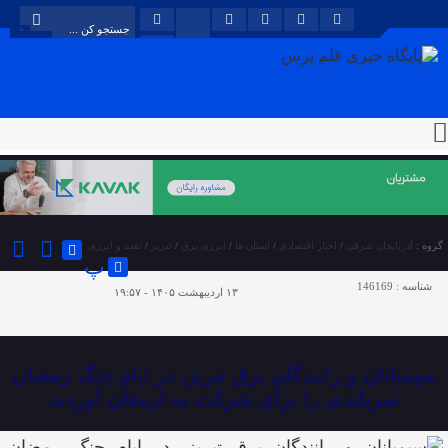
گروه :
آذربایجان شرقی
/
اخبار اقتصادی
/
استان ها
/
انرژی برق
/
تبریز
/
نفت و انرژی
پ
شناسه :
146169
۱۳ اردیبهشت ۱۴۰۵ - ۱۹:۵۷
سیمبانان و رانندگان برق تبریز، در ایام جنگ رمضان
سربلندی را برای شرکت به ارمغان آوردند