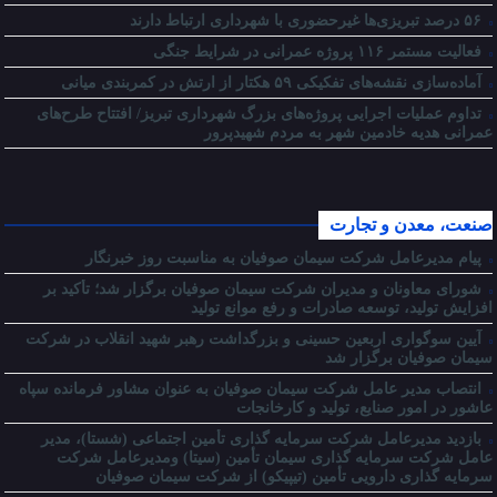
۵۶ درصد تبریزی‌ها غیرحضوری با شهرداری ارتباط دارند
فعالیت مستمر ۱۱۶ پروژه عمرانی در شرایط جنگی
آماده‌سازی نقشه‌های تفکیکی ۵۹ هکتار از ارتش در کمربندی میانی
تداوم عملیات اجرایی پروژه‌های بزرگ شهرداری تبریز/ افتتاح طرح‌های
عمرانی هدیه خادمین شهر به مردم شهیدپرور
صنعت، معدن و تجارت
پیام مدیرعامل شرکت سیمان صوفیان به مناسبت روز خبرنگار
شورای معاونان و مدیران شرکت سیمان صوفیان برگزار شد؛ تأکید بر
افزایش تولید، توسعه صادرات و رفع موانع تولید
آیین سوگواری اربعین حسینی و بزرگداشت رهبر شهید انقلاب در شرکت
سیمان صوفیان برگزار شد
انتصاب مدیر عامل شرکت سیمان صوفیان به عنوان مشاور فرمانده سپاه
عاشور در امور صنایع، تولید و کارخانجات
بازدید مدیرعامل شرکت سرمایه گذاری تأمین اجتماعی (شستا)، مدیر
عامل شرکت سرمایه گذاری سیمان تأمین (سیتا) ومدیرعامل شرکت
سرمایه گذاری دارویی تأمین (تیپیکو) از شرکت سیمان صوفیان