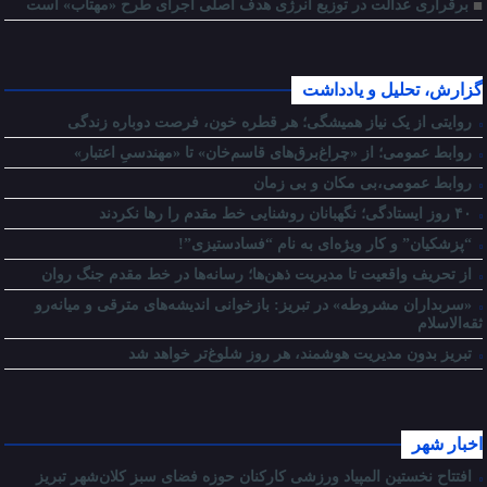
برقراری عدالت در توزیع انرژی هدف اصلی اجرای طرح «مهتاب» است
گزارش، تحلیل و یادداشت
روایتی از یک نیاز همیشگی؛ هر قطره خون، فرصت دوباره زندگی
روابط عمومی؛ از «چراغ‌برق‌های قاسم‌خان» تا «مهندسیِ اعتبار»
روابط عمومی،بی مکان و بی زمان
۴۰ روز ایستادگی؛ نگهبانان روشنایی خط مقدم را رها نکردند
“پزشکیان” و کار ویژه‌ای به نام “فسادستیزی”!
از تحریف واقعیت تا مدیریت ذهن‌ها؛ رسانه‌ها در خط مقدم جنگ روان
«سربداران مشروطه» در تبریز: بازخوانی اندیشه‌های مترقی و میانه‌رو
ثقه‌الاسلام
تبریز بدون مدیریت هوشمند، هر روز شلوغ‌تر خواهد شد
اخبار شهر
افتتاح نخستین المپیاد ورزشی کارکنان حوزه فضای سبز کلان‌شهر تبریز