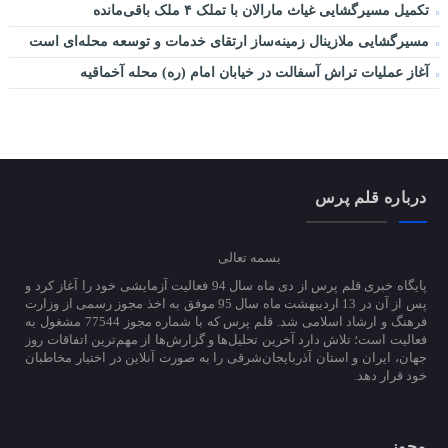
تکمیل مسیرگشایی غیاث مارالان با تملک ۴ ملک باقی‌مانده
مسیرگشایی ملازینال زمینه‌ساز ارتقای خدمات و توسعه محله‌ای است
آغاز عملیات تراش آسفالت در خیابان امام (ره) محله آخماقیه
درباره قلم پرس
بسمه تعالی
پایگاه خبری قلم پرس از دی ماه سال 94 فعالیت آزمایشی خود را آغاز کرد و
پس از آن در 13 اردیبهشت ماه سال 95 موفق به اخذ مجوز رسمی از وزارت
فرهنگ و ارشاد اسلامی شد. قلم پرس که با شماره مجوز 77544 مشغول به
فعالیت است؛ تلاش دارد آخرین تحلیل‌ها و گزارش‌ها از مهم‌ترین اتفاقات روز
جهان، ایران و استان آذربایجان‌شرقی را به صورت آنلاین در اختیار مخاطبان
خود قرار دهد.
مجوز