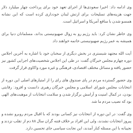
وی ادامه داد: اخیرا سعودی‌ها از اجرای تعهد خود برای پرداخت چهار میلیارد دلار
جهت هزینه‌های تسلیحات برای ارتش لبنان خودداری کرده است که این نشانه
همسو شدن با منافع آمریکا و اسرائیل است.
وی خاطر نشان کرد: باید رژیم رو به زوال صهیونیستی بداند، مسلمانان دنیا برای
همیشه به عمر رژیم صهیونیستی خاتمه خواهند داد.
آیت الله مجتهد شبستری در بخش دیگری از سخنان خود با اشاره به آخرین اجلاس
دوره چهارم مجلس خبرگان گفت: در طی این اجلاس شخصیت‌های اجرایی کشور نیز
حضور یافته و مسائل مختلف اقتصادی، فرهنگی و غیره مورد واکاوی قرار گرفت.
وی حضور گسترده مردم در پای صندوق های رای را از امتیازهای اصلی این دوره از
انتخابات مجلس شورای اسلامی و مجلس خبرگان رهبری دانست و افزود: رقابتی
بودن، در کمال امنیت و آرامش برگزار شدن و سلامت انتخابات از موهبت‌‍‌های الهی
بود که نصیب مردم ما شد.
وی گفت: در این دوره از انتخابات نیز کسانی بودند که با اقبال مردم روبرو نشده و
پیروز انتخابات نشدند، ولی این افراد بر خلاف فتنه گران سال ۸۸ دم از تقلب نزدند و
نجیبانه با این مسئله کنار آمدند، این نجابت سیاسی جای تحسین دارد.