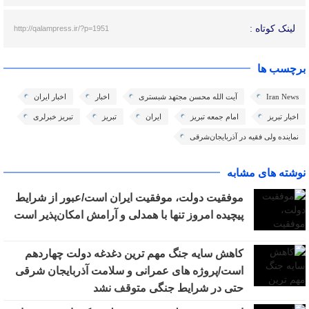
لینک کوتاه :
http://qalampress.ir/?p=1951
برچسب ها
Iran News
آیت الله محسن مجتهد شبستری
اخبار
اخبار ایران
اخبار تبریز
امام جمعه تبریز
ایران
تبریز
تبریز خبرلری
نماینده ولی فقیه در آذربایجان‌شرقی
نوشته های مشابه
موفقیت دولت، موفقیت ایران است/عبور از شرایط
پیچیده امروز تنها با همدلی و آرامش امکان‌پذیر است
کاهش سایه جنگ مهم ‌ترین دغدغه دولت چهاردهم
است/پروژه ‌های عمرانی و سلامت آذربایجان شرقی
حتی در شرایط جنگی متوقف نشد