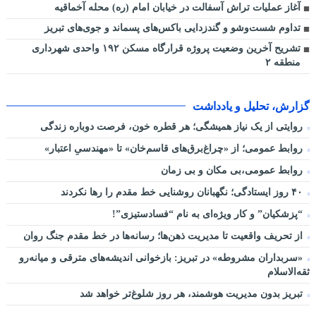
آغاز عملیات تراش آسفالت در خیابان امام (ره) محله آخماقیه
تداوم شست‌وشو و گندزدایی باکس‌های پسماند و جوی‌های تبریز
تشریح آخرین وضعیت پروژه قرارگاه مسکن ۱۹۲ واحدی شهرداری
منطقه ۲
گزارش، تحلیل و یادداشت
روایتی از یک نیاز همیشگی؛ هر قطره خون، فرصت دوباره زندگی
روابط عمومی؛ از «چراغ‌برق‌های قاسم‌خان» تا «مهندسیِ اعتبار»
روابط عمومی،بی مکان و بی زمان
۴۰ روز ایستادگی؛ نگهبانان روشنایی خط مقدم را رها نکردند
“پزشکیان” و کار ویژه‌ای به نام “فسادستیزی”!
از تحریف واقعیت تا مدیریت ذهن‌ها؛ رسانه‌ها در خط مقدم جنگ روان
«سربداران مشروطه» در تبریز: بازخوانی اندیشه‌های مترقی و میانه‌رو
ثقه‌الاسلام
تبریز بدون مدیریت هوشمند، هر روز شلوغ‌تر خواهد شد