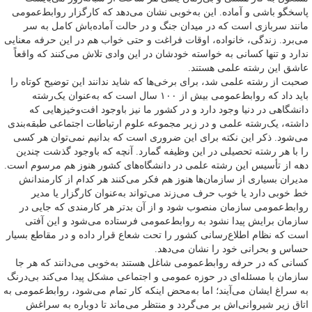
پاسخگو باشی و آماده. این به‌خوبی نشان می‌دهد که کارگزار روابط‌عمومی
مانند سربازی است که در میدان جنگ و در حالت آماده‌باش کامل به سر
می‌برد. زندگی، خانواده، اوقات فراغت و حتی خواب هم در این حرفه معنایی
ندارد و تنها کسانی به خواسته خودشان در این وادی تلاش می‌کنند که واقعاً
عاشق این رشته علمی هستند.
صحبت از رشته علمی شد، برای برخی‌ها که شاید ندانند این توضیح کوتاه را
باید داد که روابط‌عمومی بیش از ۱۰۰ سال است که به‌عنوان یک‌رشته
دانشگاهی در دنیا وجود دارد و در کشور ما نیز باوجود افت‌وخیزهایی که
داشته، یک‌رشته علمی و در زیر مجموعه علوم ارتباطات اجتماعی طبقه‌بندی
می‌شود. ذکر این نکته برای این ضروری است که بدانیم نمی‌توان هر کسی
را با هر رشته تحصیلی در این وظیفه گمارد. آنچه که باوجود گذشت چندین
دهه از تأسیس این رشته علمی در دانشگاه‌های کشور هنوز هم مرسوم است.
مدیران بسیاری از سازمان‌ها هنوز هم فکر می‌کنند هر کدام از کارمندانش
خط خوبی دارد یا خوب حرف می‌زند می‌تواند به‌عنوان کارگزار یا مدیر
روابط‌عمومی سازمان منصوب شود و از آن بدتر هر کارمندی که جایی در
سازمان برایش پیدا نشود به روابط‌عمومی فرستاده می‌شود و این آفتی
است که نظام اطلاع‌رسانی کشور را تحت شعاع قرار داده و در مقاطع بسیار
حساس و بحرانی خود را نشان می‌دهد.
کسانی که در حرفه روابط‌عمومی شاغل هستند به‌خوبی می‌دانند که هر جا
سازمان با مسئله‌ای در حوزه عمومی و اجتماعی مشکل پیدا می‌کند بی‌درنگ
به سراغ ایشان می‌آیند؛ اما به‌محض اینکه کار تمام می‌شود، روابط‌عمومی به
اتاق زیر شیروانی‌اش بر می‌گردد و منتظر می‌ماند تا دوباره به سراغش