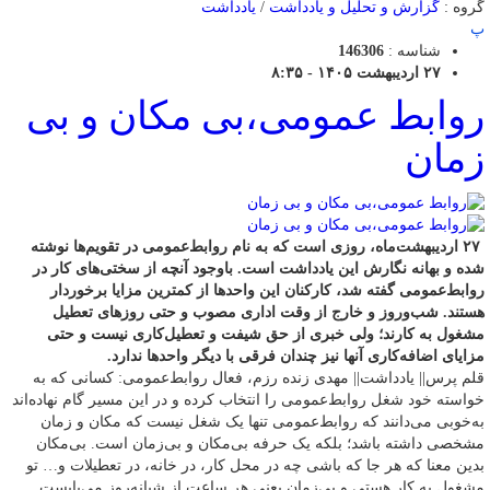
گروه :
گزارش و تحلیل و یادداشت
/
یادداشت
پ
شناسه :
146306
۲۷ اردیبهشت ۱۴۰۵ - ۸:۳۵
روابط عمومی،بی مکان و بی
زمان
۲۷ اردیبهشت‌ماه، روزی است که به نام روابط‌عمومی در تقویم‌ها نوشته
شده و بهانه نگارش این یادداشت است. باوجود آنچه از سختی‌های کار در
روابط‌عمومی گفته شد، کارکنان این واحدها از کمترین مزایا برخوردار
هستند. شب‌وروز و خارج از وقت اداری مصوب و حتی روزهای تعطیل
مشغول به کارند؛ ولی خبری از حق شیفت و تعطیل‌کاری نیست و حتی
مزایای اضافه‌کاری آنها نیز چندان فرقی با دیگر واحدها ندارد.
قلم پرس|| یادداشت|| مهدی زنده رزم، فعال روابط‌عمومی: کسانی که به
خواسته خود شغل روابط‌عمومی را انتخاب کرده و در این مسیر گام نهاده‌اند
به‌خوبی می‌دانند که روابط‌عمومی تنها یک شغل نیست که مکان و زمان
مشخصی داشته باشد؛ بلکه یک حرفه بی‌مکان و بی‌زمان است. بی‌مکان
بدین معنا که هر جا که باشی چه در محل کار، در خانه، در تعطیلات و… تو
مشغول به کار هستی و بی‌زمان یعنی هر ساعت از شبانه‌روز می‌بایست