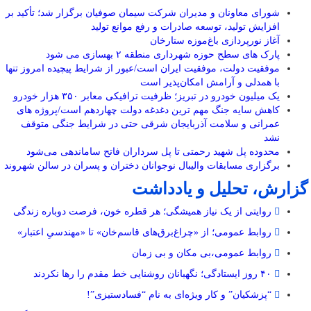
شورای معاونان و مدیران شرکت سیمان صوفیان برگزار شد؛ تأکید بر
افزایش تولید، توسعه صادرات و رفع موانع تولید
آغاز نورپردازی باغ‌موزه ستارخان
پارک های سطح حوزه شهرداری منطقه ۲ بهسازی می شود
موفقیت دولت، موفقیت ایران است/عبور از شرایط پیچیده امروز تنها
با همدلی و آرامش امکان‌پذیر است
یک میلیون خودرو در تبریز؛ ظرفیت ترافیکی معابر ۳۵۰ هزار خودرو
کاهش سایه جنگ مهم ‌ترین دغدغه دولت چهاردهم است/پروژه ‌های
عمرانی و سلامت آذربایجان شرقی حتی در شرایط جنگی متوقف
نشد
محدوده پل شهید رحمتی تا پل سرداران فاتح ساماندهی می‌شود
برگزاری مسابقات والیبال نوجوانان دختران و پسران در سالن شهروند
گزارش، تحلیل و یادداشت
روایتی از یک نیاز همیشگی؛ هر قطره خون، فرصت دوباره زندگی
روابط عمومی؛ از «چراغ‌برق‌های قاسم‌خان» تا «مهندسیِ اعتبار»
روابط عمومی،بی مکان و بی زمان
۴۰ روز ایستادگی؛ نگهبانان روشنایی خط مقدم را رها نکردند
“پزشکیان” و کار ویژه‌ای به نام “فسادستیزی”!