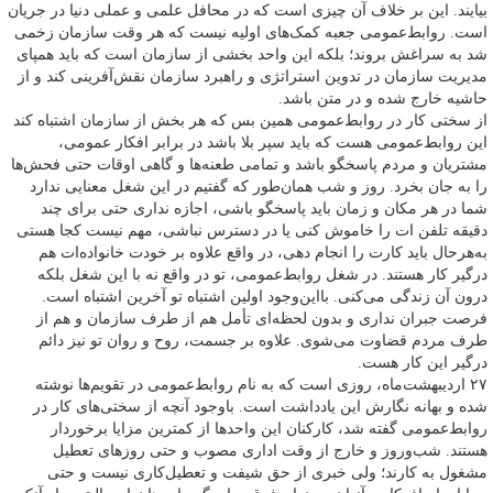
بیایند. این بر خلاف آن چیزی است که در محافل علمی و عملی دنیا در جریان
است. روابط‌عمومی جعبه کمک‌های اولیه نیست که هر وقت سازمان زخمی
شد به سراغش بروند؛ بلکه این واحد بخشی از سازمان است که باید همپای
مدیریت سازمان در تدوین استراتژی و راهبرد سازمان نقش‌آفرینی کند و از
حاشیه خارج شده و در متن باشد.
از سختی کار در روابط‌عمومی همین بس که هر بخش از سازمان اشتباه کند
این روابط‌عمومی هست که باید سپر بلا باشد در برابر افکار عمومی،
مشتریان و مردم پاسخگو باشد و تمامی طعنه‌ها و گاهی اوقات حتی فحش‌ها
را به جان بخرد. روز و شب همان‌طور که گفتیم در این شغل معنایی ندارد
شما در هر مکان و زمان باید پاسخگو باشی، اجازه نداری حتی برای چند
دقیقه تلفن ات را خاموش کنی یا در دسترس نباشی، مهم نیست کجا هستی
به‌هرحال باید کارت را انجام دهی، در واقع علاوه بر خودت خانواده‌ات هم
درگیر کار هستند. در شغل روابط‌عمومی، تو در واقع نه با این شغل بلکه
درون آن زندگی می‌کنی. بااین‌وجود اولین اشتباه تو آخرین اشتباه است.
فرصت جبران نداری و بدون لحظه‌ای تأمل هم از طرف سازمان و هم از
طرف مردم قضاوت می‌شوی. علاوه بر جسمت، روح و روان تو نیز دائم
درگیر این کار هست.
۲۷ اردیبهشت‌ماه، روزی است که به نام روابط‌عمومی در تقویم‌ها نوشته
شده و بهانه نگارش این یادداشت است. باوجود آنچه از سختی‌های کار در
روابط‌عمومی گفته شد، کارکنان این واحدها از کمترین مزایا برخوردار
هستند. شب‌وروز و خارج از وقت اداری مصوب و حتی روزهای تعطیل
مشغول به کارند؛ ولی خبری از حق شیفت و تعطیل‌کاری نیست و حتی