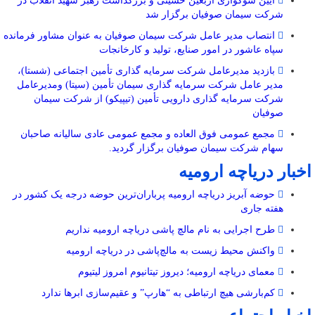
آیین سوگواری اربعین حسینی و بزرگداشت رهبر شهید انقلاب در
شرکت سیمان صوفیان برگزار شد
انتصاب مدیر عامل شرکت سیمان صوفیان به عنوان مشاور فرمانده
سپاه عاشور در امور صنایع، تولید و کارخانجات
بازدید مدیرعامل شرکت سرمایه گذاری تأمین اجتماعی (شستا)،
مدیر عامل شرکت سرمایه گذاری سیمان تأمین (سیتا) ومدیرعامل
شرکت سرمایه گذاری دارویی تأمین (تیپیکو) از شرکت سیمان
صوفیان
مجمع عمومی فوق العاده و مجمع عمومی عادی سالیانه صاحبان
سهام شرکت سیمان صوفیان برگزار گردید.
اخبار دریاچه ارومیه
حوضه آبریز دریاچه ارومیه پرباران‌ترین حوضه‌ درجه یک کشور در
هفته جاری
طرح اجرایی به نام مالچ پاشی دریاچه ارومیه نداریم
واکنش محیط زیست به مالچ‌پاشی در دریاچه ارومیه
معمای دریاچه ارومیه؛ دیروز تیتانیوم امروز لیتیوم
کم‌بارشی هیچ ارتباطی به “هارپ” و عقیم‌سازی ابرها ندارد