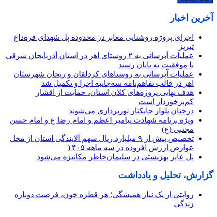
آخرین اخبار
اجرای پروژه روشنایی معابر در محدوده پل شهدای قره‌داغ
تبریز
عملیات آبرسانی به ۲ روستای اهر در استان آذربایجان شرقی
با موفقیت به پایان رسید
عملیات آبرسانی به روستاهای کردلقان و ریحان شهرستان
اهر در قالب تفاهم‌نامه سه‌جانبه اجرا و تکمیل شد
هدف نهایی پروژه‌های کلان استان، حمایت از اقشار
کم‌برخوردار است
درختان بلوار چایکنار نورپردازی می‌شوند
ویژه برنامه شهادت پیامبر اعظم و امام رضا ع و امام حسن
مجتبی (ع)
تخصیص بیش از ۹ میلیارد ریال سهم آلایندگی استان از محل
عوارض ارزش افزوده در سه ماهه ۱۴۰۵
پل عابر بهزیستی در سلیمان‌خاطر مکانیزه می‌شود
گزارش، تحلیل و یادداشت
روایتی از یک نیاز همیشگی؛ هر قطره خون، فرصت دوباره
زندگی