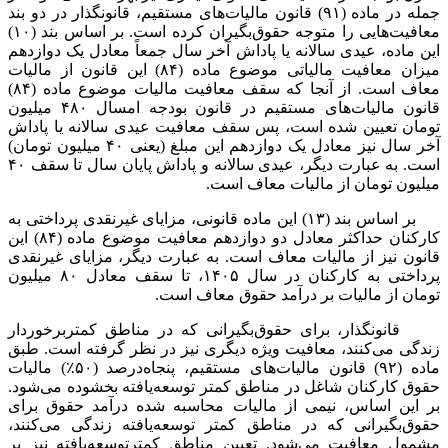
جمله در ماده (۹۱) قانون مالیات‏‌های مستقیم، قانونگذار در دو بند
معافیت‏‌هایی را متوجه حقوق‏‌بگیران کرده است. بر اساس بند (۱۰)
این ماده، عیدی سالانه یا پاداش آخر سال جمعاً معادل یک دوازدهم
میزان معافیت مالیاتی موضوع ماده (۸۴) این قانون از مالیات
معاف است. از آنجا که سقف معافیت مالیات موضوع ماده (۸۴)
قانون مالیات‌‏های مستقیم در قانون بودجه امسال ۴۸۰ میلیون
تومان تعیین شده است، پس سقف معافیت عیدی سالانه یا پاداش
آخر سال نیز معادل یک دوازدهم این مبلغ (یعنی ۴۰ میلیون تومان)
است. به عبارت دیگر، عیدی سالانه و پاداش پایان سال تا سقف ۴۰
میلیون تومان از مالیات معاف است.
بر اساس بند (۱۳) این ماده قانونی، مزایای غیرنقدی پرداختی به
کارکنان حداکثر معادل دو دوازدهم معافیت موضوع ماده (۸۴) این
قانون نیز از مالیات معاف است. به عبارت دیگر، مزایای غیرنقدی
پرداختی به کارکنان در سال ۱۴۰۵، تا سقف معادل ۸۰ میلیون
تومان از مالیات بر درآمد حقوق معاف است.
قانونگذار، برای حقوق‌بگیرانی که در مناطق کمتربرخوردار
زندگی می‏‌کنند، معافیت ویژه‏ دیگری نیز در نظر گرفته است. طبق
ماده (۹۲) قانون مالیات‌های مستقیم، پنجاه‌درصد (۵۰٪) مالیات
حقوق کارکنان شاغل در مناطق کمتر توسعه‌یافته بخشوده می‌شود.
بر این اساس، نیمی از مالیات محاسبه شده درآمد حقوق برای
حقوق‏‌بگیرانی که در مناطق کمتر توسعه‌یافته زندگی می‌‏کنند،
مشمول معافیت می‏‌شود. تعیین مناطق کمترتوسعه‌‏یافته نیز بر