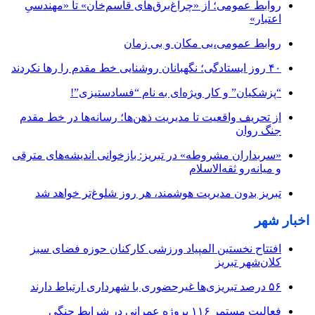
روابط عمومی؛ از «چراغ‌برق‌های قاسم‌خان» تا «مهندسیِ
اعتبار»
روابط عمومی،بی مکان و بی زمان
۴۰ روز ایستادگی؛ نگهبانان روشنایی خط مقدم را رها نکردند
“پزشکیان” و کار ویژه‌ای به نام “فسادستیزی”!
از تحریف واقعیت تا مدیریت ذهن‌ها؛ رسانه‌ها در خط مقدم
جنگ روان
«سربداران مشروطه» در تبریز: بازخوانی اندیشه‌های مترقی
و میانه‌رو ثقه‌الاسلام
تبریز بدون مدیریت هوشمند، هر روز شلوغ‌تر خواهد شد
اخبار شهر
افتتاح نخستین المپیاد ورزشی کارکنان حوزه فضای سبز
کلان‌شهر تبریز
۵۶ درصد تبریزی‌ها غیرحضوری با شهرداری ارتباط دارند
فعالیت مستمر ۱۱۶ پروژه عمرانی در شرایط جنگی