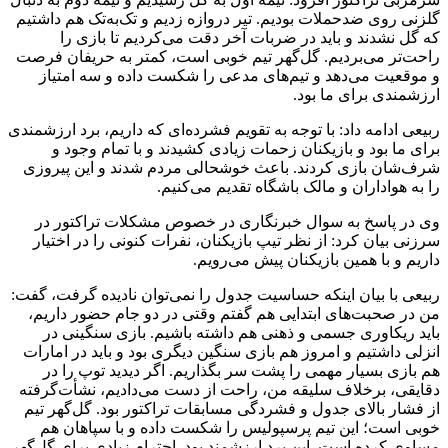
گلزنی روی ضدحملات بودیم. تیر دروازه زدیم و تک‌به‌تک هم داشتیم
که گل نشدند و باید در ضربات آخر دقت می‌کردیم تا بازی را
راحت‌تر می‌بردیم. گل‌گهر تیم خوبی است، کمتر به حریفان فرصت
و موقعیت می‌دهد و تیم‌های مدعی را شکست داده و سه امتیاز
ارزشمندی برای ما بود.
ربیعی ادامه داد: با توجه به تقویم فشرده‌ای که داریم، برد ارزشمندی
برای ما بود و بازیکنان زحمات زیادی کشیدند و با تمام وجود و
شرف‌شان بازی کردند. باعث خوشحالی مردم شدند و این پیروزی
را به هواداران و مالک باشگاه تقدیم می‌کنیم.
وی در پاسخ به سوال خبرنگاری در خصوص مشکلات تراکتور در
سرزنی بیان کرد: از نظر تیپ بازیکنان، نفرات کنونی را در اختیار
داریم و با همین بازیکنان پیش می‌رویم.
ربیعی با بیان اینکه حساسیت جدول را نمی‌توان نادیده گرفت، گفت:
من در صحبت‌های ابتدایی هم گفتم وقتی در دو جام حضور داریم،
باید ریکاوری جسمی و ذهنی هم داشته باشیم. بازی سنگینی در
انزلی داشتیم و امروز هم بازی سنگین دیگری بود و باید در امارات
هم بازی بسیار مهمی را پشت سر بگذاریم. اگر دیدید توپ را در
دقایقی، برخلاف سلیقه من، راحت از دست می‌دادیم، نشأت‌گرفته
از فشار بالای جدول و فشردگی مسابقات تراکتور بود. گل‌گهر تیم
خوبی است؛ این تیم پرسپولیس را شکست داده و با سپاهان هم
مساوی کرده است. این برد ارزشمند بود. احترام زیادی برای گل‌گهر