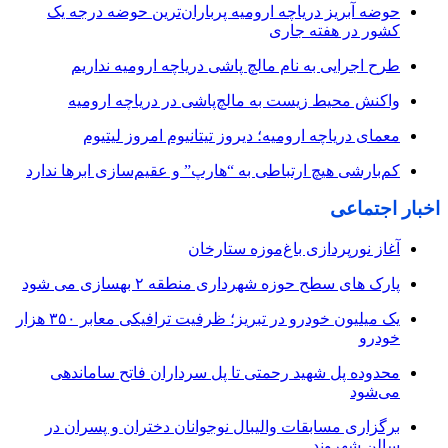
حوضه آبریز دریاچه ارومیه پرباران‌ترین حوضه‌ درجه یک
کشور در هفته جاری
طرح اجرایی به نام مالچ پاشی دریاچه ارومیه نداریم
واکنش محیط زیست به مالچ‌پاشی در دریاچه ارومیه
معمای دریاچه ارومیه؛ دیروز تیتانیوم امروز لیتیوم
کم‌بارشی هیچ ارتباطی به “هارپ” و عقیم‌سازی ابرها ندارد
اخبار اجتماعی
آغاز نورپردازی باغ‌موزه ستارخان
پارک های سطح حوزه شهرداری منطقه ۲ بهسازی می شود
یک میلیون خودرو در تبریز؛ ظرفیت ترافیکی معابر ۳۵۰ هزار
خودرو
محدوده پل شهید رحمتی تا پل سرداران فاتح ساماندهی
می‌شود
برگزاری مسابقات والیبال نوجوانان دختران و پسران در
سالن شهروند