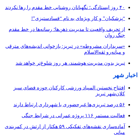
۴۰ روز ایستادگی؛ نگهبانان روشنایی خط مقدم را رها نکردند
“پزشکیان” و کار ویژه‌ای به نام “فسادستیزی”!
از تحریف واقعیت تا مدیریت ذهن‌ها؛ رسانه‌ها در خط مقدم
جنگ روان
«سربداران مشروطه» در تبریز: بازخوانی اندیشه‌های مترقی
و میانه‌رو ثقه‌الاسلام
تبریز بدون مدیریت هوشمند، هر روز شلوغ‌تر خواهد شد
اخبار شهر
افتتاح نخستین المپیاد ورزشی کارکنان حوزه فضای سبز
کلان‌شهر تبریز
۵۶ درصد تبریزی‌ها غیرحضوری با شهرداری ارتباط دارند
فعالیت مستمر ۱۱۶ پروژه عمرانی در شرایط جنگی
آماده‌سازی نقشه‌های تفکیکی ۵۹ هکتار از ارتش در کمربندی
میانی