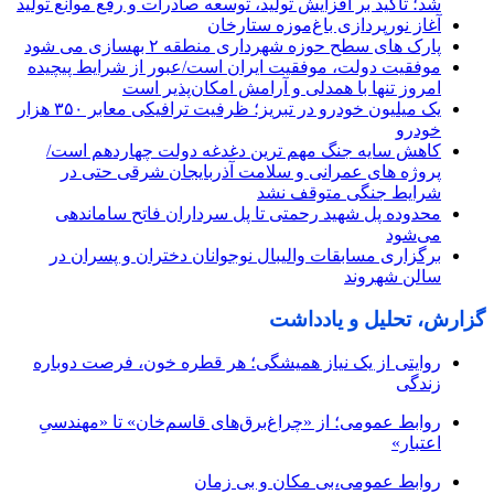
شد؛ تأکید بر افزایش تولید، توسعه صادرات و رفع موانع تولید
آغاز نورپردازی باغ‌موزه ستارخان
پارک های سطح حوزه شهرداری منطقه ۲ بهسازی می شود
موفقیت دولت، موفقیت ایران است/عبور از شرایط پیچیده
امروز تنها با همدلی و آرامش امکان‌پذیر است
یک میلیون خودرو در تبریز؛ ظرفیت ترافیکی معابر ۳۵۰ هزار
خودرو
کاهش سایه جنگ مهم ‌ترین دغدغه دولت چهاردهم است/
پروژه ‌های عمرانی و سلامت آذربایجان شرقی حتی در
شرایط جنگی متوقف نشد
محدوده پل شهید رحمتی تا پل سرداران فاتح ساماندهی
می‌شود
برگزاری مسابقات والیبال نوجوانان دختران و پسران در
سالن شهروند
گزارش، تحلیل و یادداشت
روایتی از یک نیاز همیشگی؛ هر قطره خون، فرصت دوباره
زندگی
روابط عمومی؛ از «چراغ‌برق‌های قاسم‌خان» تا «مهندسیِ
اعتبار»
روابط عمومی،بی مکان و بی زمان