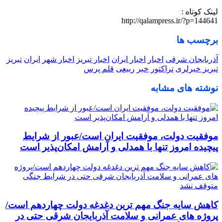
لینک کوتاه :
http://qalampress.ir/?p=144641
برچسب ها
آذربایجان شرقی
اخبار
اخبار ایران
اخبار تبریز
اخبار شهر
ایران
تبریز
تبریز خبرلری
تراکتور
خبر
ربیعی
قلم پرس
نوشته های مشابه
موفقیت دولت، موفقیت ایران است/عبور از شرایط
پیچیده امروز تنها با همدلی و آرامش امکان‌پذیر است
کاهش سایه جنگ مهم ‌ترین دغدغه دولت چهاردهم است/
پروژه ‌های عمرانی و سلامت آذربایجان شرقی حتی در