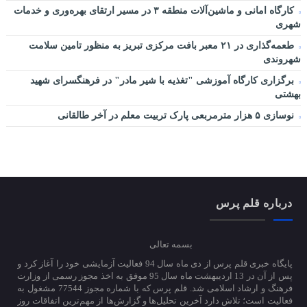
کارگاه امانی و ماشین‌آلات منطقه ۳ در مسیر ارتقای بهره‌وری و خدمات
شهری
طعمه‌گذاری در ۲۱ معبر بافت مرکزی تبریز به منظور تامین سلامت
شهروندی
برگزاری کارگاه آموزشی "تغذیه با شیر مادر" در فرهنگسرای شهید
بهشتی
نوسازی ۵ هزار مترمربعی پارک تربیت معلم در آخر طالقانی
درباره قلم پرس
بسمه تعالی
پایگاه خبری قلم پرس از دی ماه سال 94 فعالیت آزمایشی خود را آغاز کرد و
پس از آن در 13 اردیبهشت ماه سال 95 موفق به اخذ مجوز رسمی از وزارت
فرهنگ و ارشاد اسلامی شد. قلم پرس که با شماره مجوز 77544 مشغول به
فعالیت است؛ تلاش دارد آخرین تحلیل‌ها و گزارش‌ها از مهم‌ترین اتفاقات روز