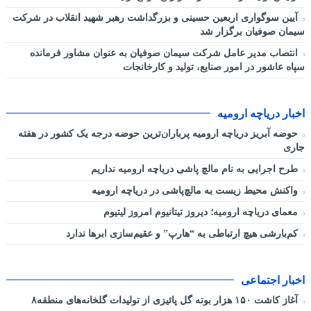
آیین سوگواری اربعین حسینی و بزرگداشت رهبر شهید انقلاب در شرکت
سیمان صوفیان برگزار شد
انتصاب مدیر عامل شرکت سیمان صوفیان به عنوان مشاور فرمانده
سپاه عاشور در امور صنایع، تولید و کارخانجات
اخبار دریاچه ارومیه
حوضه آبریز دریاچه ارومیه پرباران‌ترین حوضه‌ درجه یک کشور در هفته
جاری
طرح اجرایی به نام مالچ پاشی دریاچه ارومیه نداریم
واکنش محیط زیست به مالچ‌پاشی در دریاچه ارومیه
معمای دریاچه ارومیه؛ دیروز تیتانیوم امروز لیتیوم
کم‌بارشی هیچ ارتباطی به “هارپ” و عقیم‌سازی ابرها ندارد
اخبار اجتماعی
آغاز کاشت ۱۵۰ هزار بوته گل پائیزی از تولیدات گلخانه‌های منطقه۸