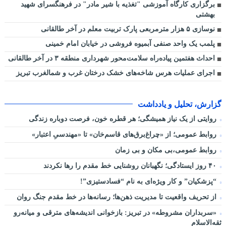
برگزاری کارگاه آموزشی "تغذیه با شیر مادر" در فرهنگسرای شهید
بهشتی
نوسازی ۵ هزار مترمربعی پارک تربیت معلم در آخر طالقانی
پلمب یک واحد صنفی آبمیوه فروشی در خیابان امام خمینی
احداث هفتمین پیاده‌راه سلامت‌محور شهرداری منطقه ۳ در آخر طالقانی
اجرای عملیات هرس شاخه‌های خشک درختان غرب و شمالغرب تبریز
گزارش، تحلیل و یادداشت
روایتی از یک نیاز همیشگی؛ هر قطره خون، فرصت دوباره زندگی
روابط عمومی؛ از «چراغ‌برق‌های قاسم‌خان» تا «مهندسیِ اعتبار»
روابط عمومی،بی مکان و بی زمان
۴۰ روز ایستادگی؛ نگهبانان روشنایی خط مقدم را رها نکردند
“پزشکیان” و کار ویژه‌ای به نام “فسادستیزی”!
از تحریف واقعیت تا مدیریت ذهن‌ها؛ رسانه‌ها در خط مقدم جنگ روان
«سربداران مشروطه» در تبریز: بازخوانی اندیشه‌های مترقی و میانه‌رو
ثقه‌الاسلام