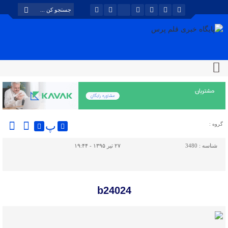
پ
گروه :
شناسه :
3480
۲۷ تیر ۱۳۹۵ - ۱۹:۴۴
b24024