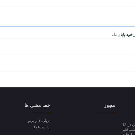
خود پایان داد
مجوز
خط مشی ها
درباره قلم پرس
پایگاه خبری قلم پرس از دی ماه سال 94 فعالیت آزمایشی خود را آغاز کرد و پس از آن در 13
ارتباط با ما
ی شد. قلم
تحلیل‌ها و