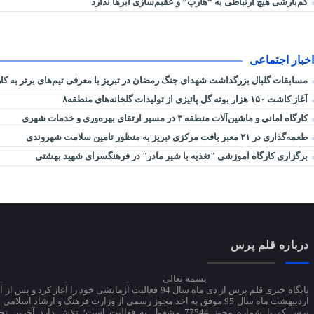
کم‌بارشی هیچ ارتباطی به “هارپ” و عقیم‌سازی ابرها ندارد
اخبار اجتماعی
مسابقات گلبال بزرگداشت شهدای جنگ رمضان در تبریز با معرفی تیم‌های برتر به کار 
آغاز کاشت ۱۵۰ هزار بوته گل پائیزی از تولیدات گلخانه‌های منطقه۸
کارگاه امانی و ماشین‌آلات منطقه ۳ در مسیر ارتقای بهره‌وری و خدمات شهری
طعمه‌گذاری در ۲۱ معبر بافت مرکزی تبریز به منظور تامین سلامت شهروندی
برگزاری کارگاه آموزشی "تغذیه با شیر مادر" در فرهنگسرای شهید بهشتی
درباره قلم پرس
بسمه تعالی
اردیبهشت ماه سال 95 موفق به اخذ مجوز رسمی از وزارت فرهنگ و ارشاد اسلام
پرس که با شماره مجوز 77544 مشغول به فعالیت است؛ تلاش دارد آخرین 