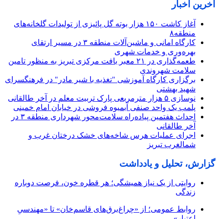
آخرین اخبار
آغاز کاشت ۱۵۰ هزار بوته گل پائیزی از تولیدات گلخانه‌های
منطقه۸
کارگاه امانی و ماشین‌آلات منطقه ۳ در مسیر ارتقای
بهره‌وری و خدمات شهری
طعمه‌گذاری در ۲۱ معبر بافت مرکزی تبریز به منظور تامین
سلامت شهروندی
برگزاری کارگاه آموزشی "تغذیه با شیر مادر" در فرهنگسرای
شهید بهشتی
نوسازی ۵ هزار مترمربعی پارک تربیت معلم در آخر طالقانی
پلمب یک واحد صنفی آبمیوه فروشی در خیابان امام خمینی
احداث هفتمین پیاده‌راه سلامت‌محور شهرداری منطقه ۳ در
آخر طالقانی
اجرای عملیات هرس شاخه‌های خشک درختان غرب و
شمالغرب تبریز
گزارش، تحلیل و یادداشت
روایتی از یک نیاز همیشگی؛ هر قطره خون، فرصت دوباره
زندگی
روابط عمومی؛ از «چراغ‌برق‌های قاسم‌خان» تا «مهندسیِ
اعتبار»