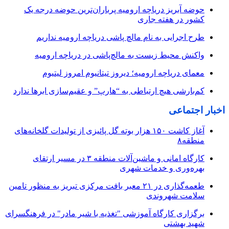
حوضه آبریز دریاچه ارومیه پرباران‌ترین حوضه‌ درجه یک
کشور در هفته جاری
طرح اجرایی به نام مالچ پاشی دریاچه ارومیه نداریم
واکنش محیط زیست به مالچ‌پاشی در دریاچه ارومیه
معمای دریاچه ارومیه؛ دیروز تیتانیوم امروز لیتیوم
کم‌بارشی هیچ ارتباطی به “هارپ” و عقیم‌سازی ابرها ندارد
اخبار اجتماعی
آغاز کاشت ۱۵۰ هزار بوته گل پائیزی از تولیدات گلخانه‌های
منطقه۸
کارگاه امانی و ماشین‌آلات منطقه ۳ در مسیر ارتقای
بهره‌وری و خدمات شهری
طعمه‌گذاری در ۲۱ معبر بافت مرکزی تبریز به منظور تامین
سلامت شهروندی
برگزاری کارگاه آموزشی "تغذیه با شیر مادر" در فرهنگسرای
شهید بهشتی