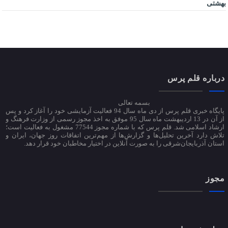
بهشتی
درباره قلم پرس
بسمه تعالی
پایگاه خبری قلم پرس از دی ماه سال 94 فعالیت آزمایشی خود را آغاز کرد و پس
از آن در 13 اردیبهشت ماه سال 95 موفق به اخذ مجوز رسمی از وزارت فرهنگ و
ارشاد اسلامی شد. قلم پرس که با شماره مجوز 77544 مشغول به فعالیت است؛
تلاش دارد آخرین تحلیل‌ها و گزارش‌ها از مهم‌ترین اتفاقات روز جهان، ایران و
استان آذربایجان‌شرقی را به صورت آنلاین در اختیار مخاطبان خود قرار دهد.
مجوز