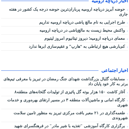
اخبار دریاچه ارومیه
حوضه آبریز دریاچه ارومیه پرباران‌ترین حوضه‌ درجه یک کشور در هفته
جاری
طرح اجرایی به نام مالچ پاشی دریاچه ارومیه نداریم
واکنش محیط زیست به مالچ‌پاشی در دریاچه ارومیه
معمای دریاچه ارومیه؛ دیروز تیتانیوم امروز لیتیوم
کم‌بارشی هیچ ارتباطی به “هارپ” و عقیم‌سازی ابرها ندارد
اخبار اجتماعی
مسابقات گلبال بزرگداشت شهدای جنگ رمضان در تبریز با معرفی تیم‌های
برتر به کار خود پایان داد
آغاز کاشت ۱۵۰ هزار بوته گل پائیزی از تولیدات گلخانه‌های منطقه۸
کارگاه امانی و ماشین‌آلات منطقه ۳ در مسیر ارتقای بهره‌وری و خدمات
شهری
طعمه‌گذاری در ۲۱ معبر بافت مرکزی تبریز به منظور تامین سلامت
شهروندی
برگزاری کارگاه آموزشی "تغذیه با شیر مادر" در فرهنگسرای شهید