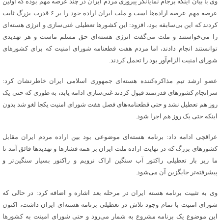
وی با بیان اینکه برجام نمایانگر پیروزی مردم ایران در چند عرصه مهم بوده که اولین
عرصه مهم عرصه اراده‌ها است و ملت ایران اراده خود را بر ۶ قدرت بزرگ ثابت
کردند که این بی‌سابقه بود، افزود: این کشورها تعطیلی غنی‌سازی و انرژی هسته‌ای
را می‌خواستند و ملت می‌گفت انرژی هسته‌ای حق مسلم ماست و هر تهدیدی
توانستند انجام دادند، اما مردم هفت قطعنامه شورای امنیت که برای کشورهای
شورای امنیت الزام‌آور بود را تحمل کردند.
عضو ارشد تیم مذاکره‌کننده هسته‌ای جمهوری اسلامی ایران خاطرنشان کرد:
سرانجام کشورهای قدرتمند قبول کردند غنی‌سازی ادامه یابد، به طوری که حتی یک
روز هم تعطیل نشد و حتی قطعنامه‌های فصل هفت شورای امنیت یکجا لغو شد بدون
اینکه حتی یک روز هم اجرا شود.
عراقچی ادامه داد: برنامه هسته‌ای موضوعی بود بین اراده مردم ایران مقابل
کشورهای بزرگ که در نهایت اراده ملت ایران بر همه فشارها و تهدیدها فائق آمد تا
ما زیر بار تعطیلی راکتور آب سنگین اراک نرویم و راکتور بسیار سنگین‌تر و
پیشرفته‌تر جایگزین آن می‌شود.
وی به تثبیت برنامه هسته ایران در مرحله بعد اشاره و اضافه کرد: در حالی که
شورای امنیت با تمام وجود تلاش در تعطیلی برنامه هسته‌ای ایران داشت، اکنون
این موضوع یک برنامه مشروع به شمار می‌رود و حتی شورای امینت به کشورها