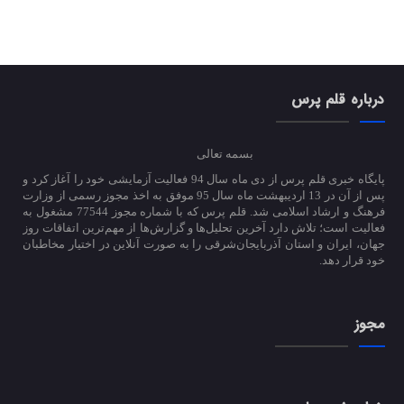
درباره قلم پرس
بسمه تعالی
پایگاه خبری قلم پرس از دی ماه سال 94 فعالیت آزمایشی خود را آغاز کرد و
پس از آن در 13 اردیبهشت ماه سال 95 موفق به اخذ مجوز رسمی از وزارت
فرهنگ و ارشاد اسلامی شد. قلم پرس که با شماره مجوز 77544 مشغول به
فعالیت است؛ تلاش دارد آخرین تحلیل‌ها و گزارش‌ها از مهم‌ترین اتفاقات روز
جهان، ایران و استان آذربایجان‌شرقی را به صورت آنلاین در اختیار مخاطبان
خود قرار دهد.
مجوز