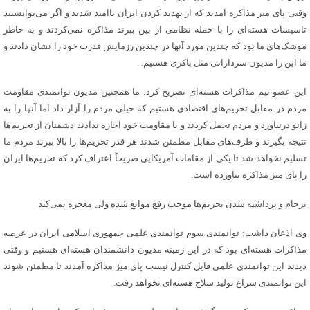
وقتی پای میز مذاکره آمدند که از تهدید کردن ایران ناامید شدند و اگر می‌توانستند
تاسیسات هسته‌ای را با حمله نظامی از بین ببرند مذاکره نمی‌کردند و به خاطر
موشک‌های ما بود که چندین مورد آنها در چندین رزمایش قدرت خود را نشان دادند و
ما این را مدیون سردارانی مثل باکری هستیم.
این عضو تیم مذاکرات هسته‌ای تصریح کرد: ما همچنین مدیون توانمندی مقاومت
مردم در مقابل تحریم‌های اقتصادی هستیم که خیلی مردم را آزار داد اما آنها را به
زانو درنیاورد و مردم تحمل کردند و با مقاومت خود اجازه ندادند دشمنان از تحریم‌ها
نتیجه بگیرند و طرف‌های مقابل مطمئن شدند هر قدر تحریم‌ها را بالا ببرند مردم ما
تسلیم نخواهد شد تا یکی از مقامات آمریکایی صریحاً اعتراف کرد که تحریم‌ها ایران
را پای میز مذاکره نیاورده است.
برجام و برداشته شدن تحریم‌ها موجب رفع موانع شده ولی معجره نمی‌کند
وی اذعان داشت: توانمندی سوم توانمندی علمی جمهوری اسلامی ایران در عرصه
مذاکرات هسته‌ای بود که در این زمینه مدیون دانشمندان هسته‌ای هستیم و وقتی
دیدند این توانمندی علمی قابل کنترل نیست پای میز مذاکره آمدند تا مطمئن شوند
این توانمندی سراغ تولید سلاح هسته‌ای نخواهد رفت.