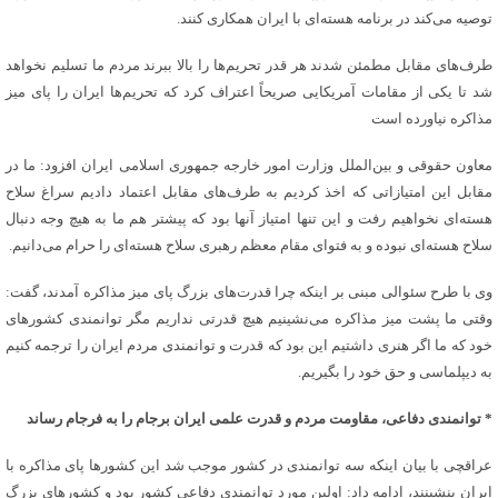
توصیه می‌کند در برنامه هسته‌ای با ایران همکاری کنند.
طرف‌های مقابل مطمئن شدند هر قدر تحریم‌ها را بالا ببرند مردم ما تسلیم نخواهد
شد تا یکی از مقامات آمریکایی صریحاً اعتراف کرد که تحریم‌ها ایران را پای میز
مذاکره نیاورده است
معاون حقوقی و بین‌الملل وزارت امور خارجه جمهوری اسلامی ایران افزود: ما در
مقابل این امتیازاتی که اخذ کردیم به طرف‌های مقابل اعتماد دادیم سراغ سلاح
هسته‌ای نخواهیم رفت و این تنها امتیاز آنها بود که پیشتر هم ما به هیچ وجه دنبال
سلاح هسته‌ای نبوده و به فتوای مقام معظم رهبری سلاح هسته‌ای را حرام می‌دانیم.
وی با طرح سئوالی مبنی بر اینکه چرا قدرت‌های بزرگ پای میز مذاکره آمدند، گفت:
وقتی ما پشت میز مذاکره می‌نشینیم هیچ قدرتی نداریم مگر توانمندی کشورهای
خود که ما اگر هنری داشتیم این بود که قدرت و توانمندی مردم ایران را ترجمه کنیم
به دیپلماسی و حق خود را بگیریم.
* توانمندی دفاعی، مقاومت مردم و قدرت علمی ایران برجام را به فرجام رساند
عراقچی با بیان اینکه سه توانمندی در کشور موجب شد این کشورها پای مذاکره با
ایران بنشینند، ادامه داد: اولین مورد توانمندی دفاعی کشور بود و کشورهای بزرگ