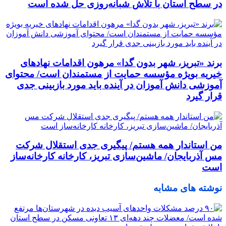
در سطح استان با تلاش شبانه‌روزی حل شده است
برند «تبریز، شهر بدون گدا» مرهون اقدامات نهادهای
خیریه بویژه مؤسسه حمایت از مستمندان است/ محتوای
آموزشی دانش آموزان در آینده باید مورد بازبینی جدی
قرار گیرد
من استاندار همه هستم/ پیگیری جدی استقلال شرکت
مس آذربایجان/ ماشین‌سازی تبریز، کارخانه کارخانه‌ساز
است
نوشته های مشابه