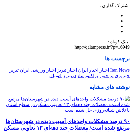
اشتراک گذاری :
لینک کوتاه :
http://qalampress.ir/?p=16949
برچسب ها
Iran News
اخبار
اخبار ایران
اخبار تبریز
اخبار ورزشی
ایران
تبریز
خبرلری
تراختور
تراکتورسازی تبریز
فوتبال
نوشته های مشابه
٩٠ درصد مشکلات واحدهای آسیب دیده در شهرستان‌ها
مرتفع شده است/ معضلات چند دهه‌ای ١٣ تعاونی مسکن