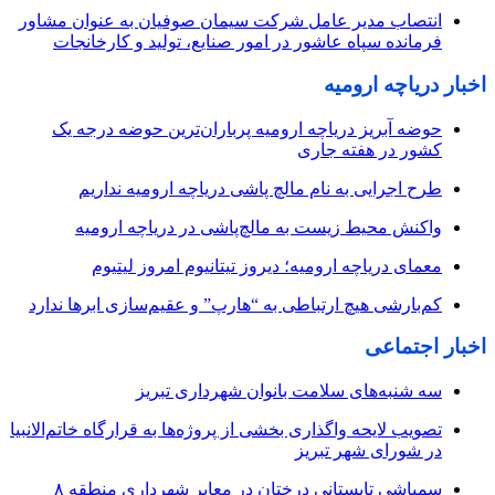
انتصاب مدیر عامل شرکت سیمان صوفیان به عنوان مشاور
فرمانده سپاه عاشور در امور صنایع، تولید و کارخانجات
اخبار دریاچه ارومیه
حوضه آبریز دریاچه ارومیه پرباران‌ترین حوضه‌ درجه یک
کشور در هفته جاری
طرح اجرایی به نام مالچ پاشی دریاچه ارومیه نداریم
واکنش محیط زیست به مالچ‌پاشی در دریاچه ارومیه
معمای دریاچه ارومیه؛ دیروز تیتانیوم امروز لیتیوم
کم‌بارشی هیچ ارتباطی به “هارپ” و عقیم‌سازی ابرها ندارد
اخبار اجتماعی
سه شنبه‌های سلامت بانوان شهرداری تبریز
تصویب لایحه واگذاری بخشی از پروژه‌ها به قرارگاه خاتم‌الانبیا
در شورای شهر تبریز
سمپاشی تابستانی درختان در معابر شهرداری منطقه ۸