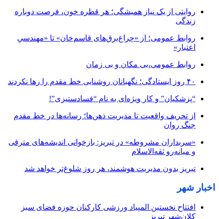
روایتی از یک نیاز همیشگی؛ هر قطره خون، فرصت دوباره
زندگی
روابط عمومی؛ از «چراغ‌برق‌های قاسم‌خان» تا «مهندسیِ
اعتبار»
روابط عمومی،بی مکان و بی زمان
۴۰ روز ایستادگی؛ نگهبانان روشنایی خط مقدم را رها نکردند
“پزشکیان” و کار ویژه‌ای به نام “فسادستیزی”!
از تحریف واقعیت تا مدیریت ذهن‌ها؛ رسانه‌ها در خط مقدم
جنگ روان
«سربداران مشروطه» در تبریز: بازخوانی اندیشه‌های مترقی
و میانه‌رو ثقه‌الاسلام
تبریز بدون مدیریت هوشمند، هر روز شلوغ‌تر خواهد شد
اخبار شهر
افتتاح نخستین المپیاد ورزشی کارکنان حوزه فضای سبز
کلان‌شهر تبریز