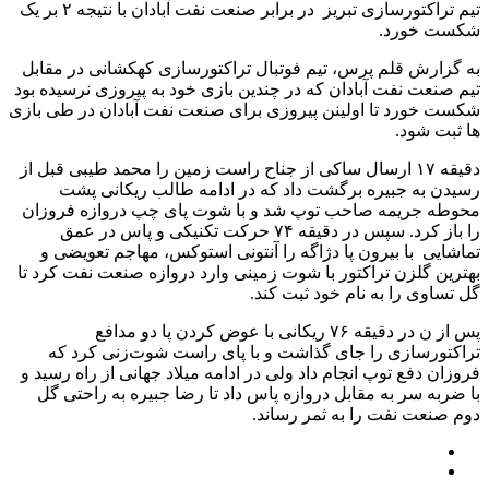
تیم تراکتورسازی تبریز در برابر صنعت نفت آبادان با نتیجه ۲ بر یک
شکست خورد.
به گزارش قلم پرس، تیم فوتبال تراکتورسازی کهکشانی در مقابل
تیم صنعت نفت آبادان که در چندین بازی خود به پیروزی نرسیده بود
شکست خورد تا اولینن پیروزی برای صنعت نفت آبادان در طی بازی
ها ثبت شود.
دقیقه ۱۷ ارسال ساکی از جناح راست زمین را محمد طیبی قبل از
رسیدن به جبیره برگشت داد که در ادامه طالب ریکانی پشت
محوطه جریمه صاحب توپ شد و با شوت پای چپ دروازه فروزان
را باز کرد. سپس در دقیقه ۷۴ حرکت تکنیکی و پاس در عمق
تماشایی با بیرون پا دژاگه را آنتونی استوکس، مهاجم تعویضی و
بهترین گلزن تراکتور با شوت زمینی وارد دروازه صنعت نفت کرد تا
گل تساوی را به نام خود ثبت کند.
پس از ن در دقیقه ۷۶ ریکانی با عوض کردن پا دو مدافع
تراکتورسازی را جای گذاشت و با پای راست شوت‌زنی کرد که
فروزان دفع توپ انجام داد ولی در ادامه میلاد جهانی از راه رسید و
با ضربه سر به مقابل دروازه پاس داد تا رضا جبیره به راحتی گل
دوم صنعت نفت را به ثمر رساند.