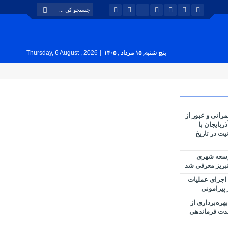
|
پنج شنبه, ۱۵ مرداد , ۱۴۰۵
Thursday, 6 August , 2026
انی و عبور از
ربایجان با
یت در تاریخ
وسعه شهری
بریز معرفی شد
 اجرای عملیات
پیرامونی
ره‌برداری از
حدت فرماندهی