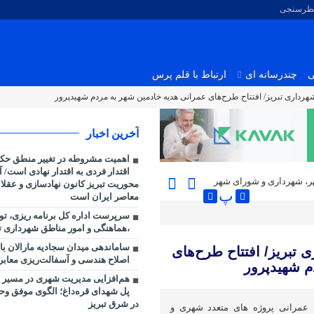
نظرسنجی
ی
چندرسانه ای
ارتباط با قلم پرس
هرداری تبریز/ افتتاح طرح‌های عمرانی هدیه خادمین شهر به مردم شهیدپرور
آخرین اخبار
اهمیت مشروطه در تغییر منطق حکمر
اقتدار فردی به اقتدار نهادی است/ آذ
، شهرداری و شورای شهر
محوریت تبریز کانون نهادسازی و عقلان
پ
معاصر ایران است
سرپرست اداره کل برنامه ریزی، ت
،هماهنگی و امور مناطق شهرداری ت
ساماندهی میدان سجادیه مارالان با
 تبریز/ افتتاح طرح‌های
اصلاح هندسی و آسفالت‌ریزی معابر 
م شهیدپرور
هم‌افزایی مدیریت شهری در مسیر به
پل شهدای قره‌داغ؛ الگوی موفق و
در شرق تبریز
ت عمرانی پروژه های متعدد شهری و