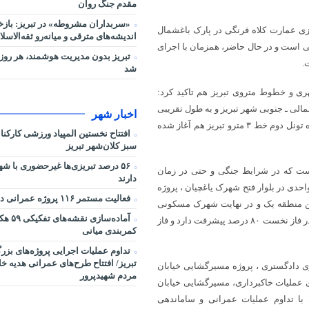
مقدم جنگ روان
«سربداران مشروطه» در تبریز: بازخ
 عمارت کلاه فرنگی در پارک باغشمال
اندیشه‌های مترقی و میانه‌رو ثقه‌الاسلا
 است و در حال حاضر، همزمان با اجرای
تبریز بدون مدیریت هوشمند، هر روز 
.
شد
ی و خطوط متروی تبریز هم تاکید کرد:
لی ـ جنوبی شهر تبریز و به طول تقریبی
اخبار شهر
۱۰ کیلومتر طراحی شده و شامل ۱۰ ایستگاه است . همچنین حفاری مکانیزه تونل دوم خط ۳ مترو تبریز هم آغاز شده
افتتاح نخستین المپیاد ورزشی کارکن
سبز کلان‌شهر تبریز
۵۶ درصد تبریزی‌ها غیرحضوری با شه
نست که در شرایط جنگی و حتی در زمان
دارند
یلات نوروزی در حال اجرا هستند و خاطرنشان کرد: احداث مسکن ۱۹۲ واحدی در بلوار فتح شهرک یاغچیان ، پروژه
فعالیت مستمر ۱۱۶ پروژه عمرانی در شرایط جنگی
 پروژه ۱۱۲ واحدی قرارگاه مسکن منطقه یک و در نهایت شهرک مسکونی
آماده‌سا
جوانان که در ۲ فاز اجرایی شده و در حال حاضر، اسکلت‌بندی ۸۰۰ واحد آن در فاز نخست ۸۰ درصد پیشرفت دارد و فاز
کمربندی میانی
تداوم عملیات اجرایی پروژه‌های بز
تبریز/ افتتاح طرح‌های عمرانی هدیه خ
وی دادگستری ، پروژه مسیرگشایی خیابان
مردم شهیدپرور
آباد با ثبت تملک ۹۵ درصدی املاک و پیشرفت ۸۵ درصدی عملیات خاکبرداری، مسیرگشایی خیابان
 با تداوم عملیات عمرانی و ساماندهی