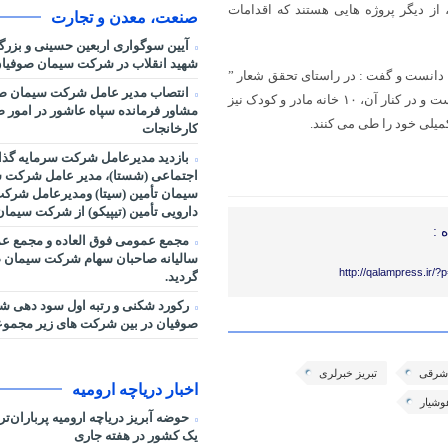
یکی رسیده است، از دیگر پروژه هایی هستند که اقدامات
صنعت، معدن و تجارت
آیین سوگواری اربعین حسینی و بزر
شهید انقلاب در شرکت سیمان صوفیان
ا دانست و گفت : در راستای تحقق شعار ”
انتصاب مدیر عامل شرکت سیمان صو
تبریز شهر دوستدار کودک” باغ کتاب کودک در پارک باغشمال حال احداث است و در کنار آن، ۱۰ خانه مادر و کودک نیز
مشاور فرمانده سپاه عاشور در امور صنا
میلی خود را طی می کنند.
کارخانجات
بازدید مدیرعامل شرکت سرمایه گذا
اجتماعی (شستا)، مدیر عامل شرکت س
سیمان تأمین (سیتا) ومدیرعامل شرک
دارویی تأمین (تیپیکو) از شرکت سیما
 :
مجمع عمومی فوق العاده و مجمع ع
سالیانه صاحبان سهام شرکت سیمان ص
http://qalampress.ir/
گردید.
رکورد شکنی و رتبه اول سود دهی 
صوفیان در بین شرکت های زیر مجمو
ن شرقی
تبریز خبرلری
اخبار دریاچه ارومیه
وشیار
حوضه آبریز دریاچه ارومیه پرباران‌ت
یک کشور در هفته جاری