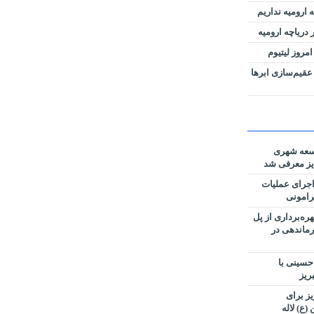
 ارومیه نداریم
دریاچه ارومیه
امروز لیتیوم
عقیم‌سازی ابرها
وسعه شهری
یز معرفی شد
اجرای عملیات
رامونی
ه‌برداری از پل
ماندهی در
 حسینی با
ریز
شهرداری منطقه ۳ تبریز برای
(ع) لاله