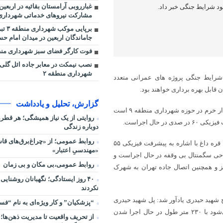
غبارروبی آرامستان بقائیه در اربعین
ود شرایط جنگی خبر داد.
مشارکت نیروهای خدماتی شهرداری 
برپایی مو
جاماندگان اربعین در میدان امام حسی
فوت کارگر فضای سبز شهرداری منطقه ۶ ت
نصب نیمکت در معابر جاده ائل گل
شهرداری منطقه ۲
شرایط جنگی پروژه های عمرانی متعدد
 قابل بهره برداری خواهند بود.
گزارش، تحلیل و یادداشت
وی ادامه داد: یکی از این پروژه ها، تقاطع غیر همسطح موسوم به پل سردار خرم در حوزه شهرداری منطقه ۹ است
روایتی از یک نیاز همیشگی؛ هر قط
حال اجراست.
دوباره زندگی
روابط عمومی؛ از «چراغ‌برق‌های قاس
شهردار تبریز همچنین در تشریح آخرین وضعیت عملیات اجرایی طرح تبادل قره داغ با اشاره به پیشرفت فیزیکی ۵۵
«مهندسیِ اعتبار»
ین تقاطع نیز با طول رمپ و عرشه ۸۰۰ متر و طراحی سگمنتال بی وقفه در حال اجراست و
روابط عمومی،بی مکان و بی زمان
ز و همچنین اتصال جاده تهران به شهرک
۴۰ روز ایستادگی؛ نگهبانان روشنایی
نکردند
 ۵۴ درصدی تقاطع غیرهمسطح شهید حیدری یادآور شد: پل شهید حیدری
“پزشکیان” و کار ویژه‌ای به نام “ف
که یکی از مهم‌ترین طرح‌های عمرانی در قالب اتوبان ولایت محسوب می‌شود با ۲۳۰ متر طول در حال اجرا شدن
از تحریف واقعیت تا مدیریت ذهن‌ها؛ 