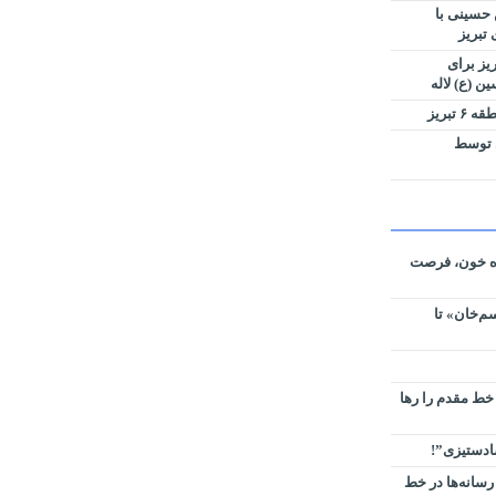
 حسینی با
تبریز
کب شهرداری منطقه ۳ تبریز برای
ن (ع) لاله
بریز
ی توسط
ره خون، فرصت
م‌خان» تا
 خط مقدم را رها
سادستیزی”!
رسانه‌ها در خط