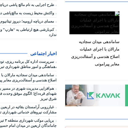
طرح اجرایی به نام مالچ پاشی دریاچه
واکنش محیط زیست به مالچ‌پاشی در 
معمای دریاچه ارومیه؛ دیروز تیتانیوم 
کم‌بارشی هیچ ارتباطی به “هارپ” و 
ندارد
ساماندهی میدان سجادیه
مارالان با اجرای عملیات
اخبار اجتماعی
اصلاح هندسی و آسفالت‌ریزی
سرپرست اداره کل برنامه ریزی، ت
معابر پیرامونی
،هماهنگی و امور مناطق شهرداری تبر
ساماندهی میدان سجادیه مارالان با 
اصلاح هندسی و آسفالت‌ریزی معابر پی
هم‌افزایی مدیریت شهری در مسیر بهر
شهدای قره‌داغ؛ الگوی موفق وحدت فر
شرق تبریز
غبارروبی آرامستان بقائیه در اربعین
مشارکت نیروهای خدماتی شهرداری تب
برپایی موکب 
جاماندگان اربعین در میدان امام حسین 