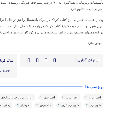
تأسیسات زیربنایی، هم‌اکنون به ۹۰ درصد پیشرفت فیز
اجرایی آن ها تداوم دارد.
وی از عملیات عمرانی باغ کتاب کودک در پارک باغشمال را نیز در حال اجر
در قسممتهای مختلف تبریز برای استفاده مادران و کودکان تبریزی مراحل تک
انتهای پیام/
اشتراک گذاری :
لینک کوتاه
?p=145241
برچسب ها
اخبار ایران
اخبار تبریز
اخبار شهر
ایران، تبریز، خبر، آذربایجا
شهرداری
شهرداری تبریز
قلم پرس
هوشیار
یعقوب ه