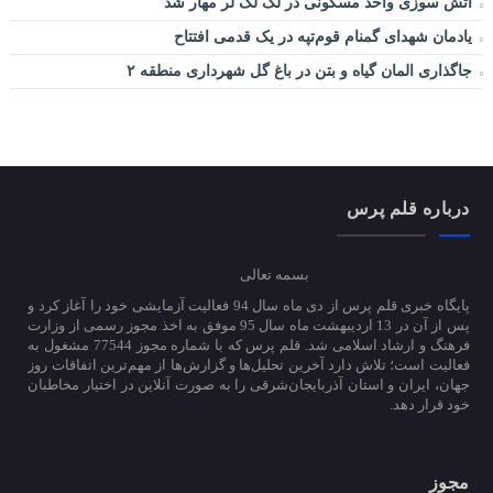
آتش سوزی واحد مسکونی در لک لک لر مهار شد
یادمان شهدای گمنام قوم‌تپه در یک قدمی افتتاح
جاگذاری المان گیاه و بتن در باغ گل شهرداری منطقه ۲
درباره قلم پرس
بسمه تعالی
پایگاه خبری قلم پرس از دی ماه سال 94 فعالیت آزمایشی خود را آغاز کرد و
پس از آن در 13 اردیبهشت ماه سال 95 موفق به اخذ مجوز رسمی از وزارت
فرهنگ و ارشاد اسلامی شد. قلم پرس که با شماره مجوز 77544 مشغول به
فعالیت است؛ تلاش دارد آخرین تحلیل‌ها و گزارش‌ها از مهم‌ترین اتفاقات روز
جهان، ایران و استان آذربایجان‌شرقی را به صورت آنلاین در اختیار مخاطبان
خود قرار دهد.
مجوز