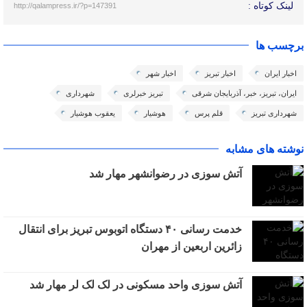
لینک کوتاه :
http://qalampress.ir/?p=147391
برچسب ها
اخبار ایران
اخبار تبریز
اخبار شهر
ایران، تبریز، خبر، آذربایجان شرقی
تبریز خبرلری
شهرداری
شهرداری تبریز
قلم پرس
هوشیار
یعقوب هوشیار
نوشته های مشابه
آتش سوزی در رضوانشهر مهار شد
خدمت رسانی ۴۰ دستگاه اتوبوس تبریز برای انتقال
زائرین اربعین از مهران
آتش سوزی واحد مسکونی در لک لک لر مهار شد