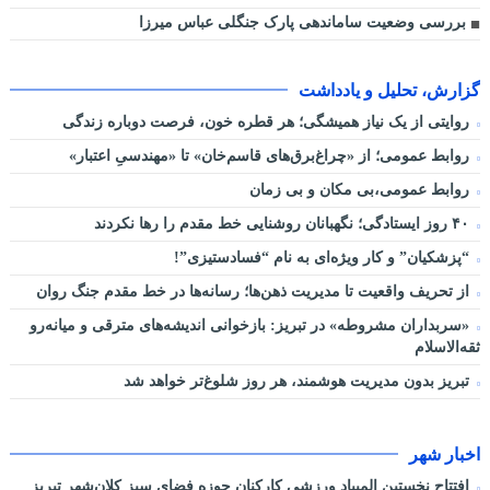
بررسی وضعیت ساماندهی پارک جنگلی عباس میرزا
گزارش، تحلیل و یادداشت
روایتی از یک نیاز همیشگی؛ هر قطره خون، فرصت دوباره زندگی
روابط عمومی؛ از «چراغ‌برق‌های قاسم‌خان» تا «مهندسیِ اعتبار»
روابط عمومی،بی مکان و بی زمان
۴۰ روز ایستادگی؛ نگهبانان روشنایی خط مقدم را رها نکردند
“پزشکیان” و کار ویژه‌ای به نام “فسادستیزی”!
از تحریف واقعیت تا مدیریت ذهن‌ها؛ رسانه‌ها در خط مقدم جنگ روان
«سربداران مشروطه» در تبریز: بازخوانی اندیشه‌های مترقی و میانه‌رو
ثقه‌الاسلام
تبریز بدون مدیریت هوشمند، هر روز شلوغ‌تر خواهد شد
اخبار شهر
افتتاح نخستین المپیاد ورزشی کارکنان حوزه فضای سبز کلان‌شهر تبریز